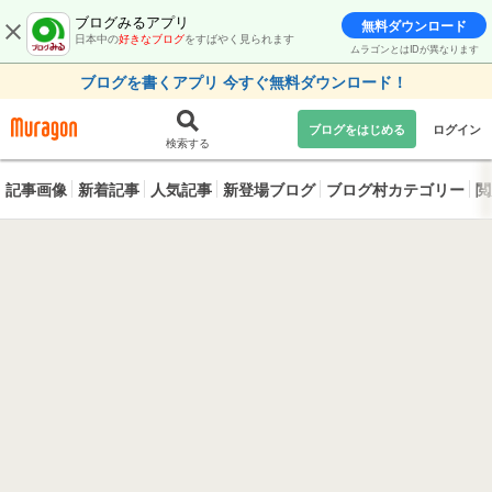
ブログみるアプリ
無料ダウンロード
日本中の
好きなブログ
をすばやく見られます
ムラゴンとはIDが異なります
ブログを書くアプリ 今すぐ無料ダウンロード！
ブログをはじめる
ログイン
検索する
記事画像
新着記事
人気記事
新登場ブログ
ブログ村カテゴリー
閲