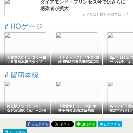
ダイアモンド・プリンセス号ではさらに
感染者が拡大
フィリピン帰りのヨコピーノ
#
HOゲージ
天賞堂のC６１-２０号機
【トミックス】「(HO) 国
Ep.11 はじ
ＪＲ東日本復活タイプ
鉄 EF62形電気機関車(2次
ール台枠、は
形・篠ノ井機関区)＜HO-
感
2038＞」鉄道模型HOゲ
#
留萌本線
ージ(26年版)
終点駅テツ（５３０）
【廃貨車】ヨ3500形(車
ありがとう留
石狩沼田駅（元）－北海
番不明4) 北海道留萌市
駅訪問Part1
道
12月29日訪問
シェアする
LINEする
はてブする
メールする