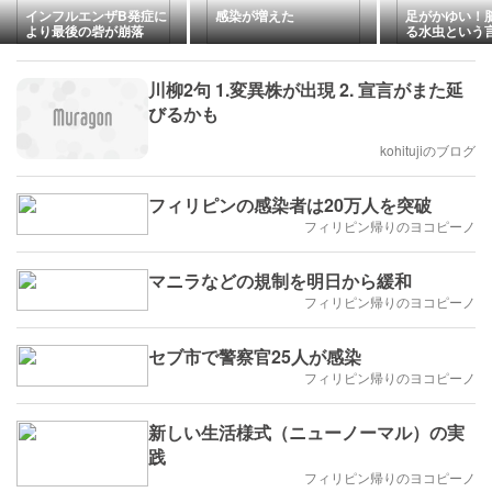
インフルエンザB発症に
感染が増えた
足がかゆい！
より最後の砦が崩落
る水虫という
皮膚科へこっ
てその結末は
川柳2句 1.変異株が出現 2. 宣言がまた延
びるかも
kohitujiのブログ
フィリピンの感染者は20万人を突破
フィリピン帰りのヨコピーノ
マニラなどの規制を明日から緩和
フィリピン帰りのヨコピーノ
セブ市で警察官25人が感染
フィリピン帰りのヨコピーノ
新しい生活様式（ニューノーマル）の実
践
フィリピン帰りのヨコピーノ