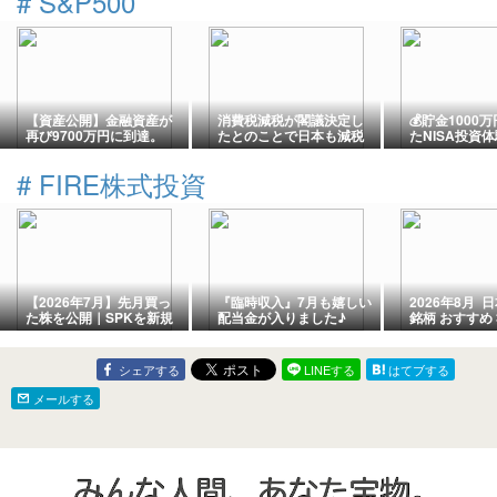
#
S&P500
【資産公開】金融資産が
消費税減税が閣議決定し
💰貯金1000
再び9700万円に到達。
たとのことで日本も減税
たNISA投資
へ。
86回】地政学
価はどうなる
#
FIRE株式投資
相場を見て感
【2026年7月】先月買っ
『臨時収入』7月も嬉しい
2026年8月 
た株を公開｜SPKを新規
配当金が入りました♪
銘柄 おすすめ 
購入、NTT・高配当投信
を買い増し
シェアする
LINEする
はてブする
メールする