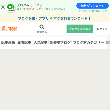
ブログみるアプリ
無料ダウンロード
日本中の
好きなブログ
をすばやく見られます
ムラゴンとはIDが異なります
ブログを書くアプリ 今すぐ無料ダウンロード！
ブログをはじめる
ログイン
検索する
記事画像
新着記事
人気記事
新登場ブログ
ブログ村カテゴリー
閲