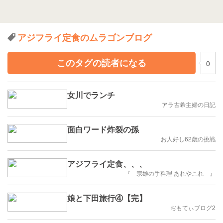
アジフライ定食のムラゴンブログ
このタグの読者になる
0
女川でランチ
アラ古希主婦の日記
面白ワード炸裂の孫
お人好し62歳の挑戦
アジフライ定食、、、
『 宗雄の手料理 あれやこれ 』
娘と下田旅行④【完】
ぢもてぃブログ2