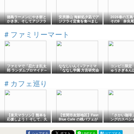
徳島ラーメンにやき餅と
安房勝山 海鮮処夕凪でア
2026春の五
かき氷、そしてアジフラ
ジフライ定食を食べまし
その9 奈良
イ定食、どれも美味かっ
た
たぞ。
#
ファミリーマート
ファミマで「忍たま乱太
ななしいんく×ファミマ
コンビニ限定
郎 ランダムブロマイド～
「ななし学園 方言研究会
ゅうさぎ＆ん
夏休みの段～ 第6弾」が
ランダムブロマイド＆シ
ピコ」コラボ
2026年8月5日発売、中在
ール 第三弾」が2026年8
ンが2026年8
#
カフェ巡り
家長次たち六年生と雑渡
月5日発売、因幡はねるさ
ト、レシート
昆奈門 / 諸泉尊奈門の8名
ん / 堰代ミコさん / 宗谷い
哀想に! ぬい
が可愛いミニキャラ姿で
ちかさん / 西園寺メアリ
哀想に! 収納
登場。全8種の中から1枚
さん / 涼海ネモさん / 島村
コバッグ』が当
がランダムでプリントア
シャルロットさんと旅行
ホ壁紙も必ずも
ウト
している気分を味わえる
『ご当地紀行』デザイン
が登場
【楽天マラソン】熊本を
【笠間市友部地区】Fast
「さかい珈琲
応援しよう！ そして、久
Blue Cafe の桃パフェが
ングのスペシ
しぶりのお出かけ・絶対
絶品過ぎた！リピート確
ト、ランチの
に失敗しないうどんと、
定！！
ラダごはん食
古民家カフェで絶品かき
静岡県函南店
シェアする
LINEする
はてブする