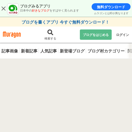
ブログみるアプリ
無料ダウンロード
日本中の
好きなブログ
をすばやく見られます
ムラゴンとはIDが異なります
ブログを書くアプリ 今すぐ無料ダウンロード！
ブログをはじめる
ログイン
検索する
記事画像
新着記事
人気記事
新登場ブログ
ブログ村カテゴリー
閲