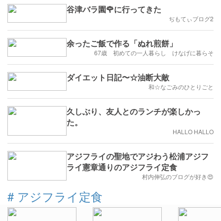
谷津バラ園🌹に行ってきた
ぢもてぃブログ2
余ったご飯で作る「ぬれ煎餅」
67歳 初めての一人暮らし けなげに暮らそ
ダイエット日記〜☆油断大敵
和☆なごみのひとりごと
久しぶり、友人とのランチが楽しかっ
た。
HALLO HALLO
アジフライの聖地でアジわう松浦アジフ
ライ憲章通りのアジフライ定食
村内伸弘のブログが好き😍
#
アジフライ定食