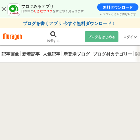
ブログみるアプリ
無料ダウンロード
日本中の
好きなブログ
をすばやく見られます
ムラゴンとはIDが異なります
ブログを書くアプリ 今すぐ無料ダウンロード！
ブログをはじめる
ログイン
検索する
記事画像
新着記事
人気記事
新登場ブログ
ブログ村カテゴリー
閲