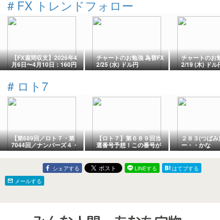
#
FX トレンドフォロー
プ）14個（2
が300名に当
ニター】(24/7
【FX週間収支】2026年4
チャートのお勉強 為替FX
チャートのお勉
月6日〜4月10日：160円
2/25 (水) ドル円
2/19 (木) ドル
の心理的節目と突発的ト
ランプ砲！
#
ロト7
【第689回／ロト７・第
【ロト７】第６８９回当
２８３(つばみ
7044回／ナンバーズ４・
選番号予想！この番号が
ー・・かな
ナンバーズ３】2026年8
くるでしょ！【金曜日抽
月7日(金)の結果発表！
選】
シェアする
LINEする
はてブする
メールする