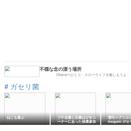
不穏な念の漂う場所
Ohana〜ひとり・スローライフを愉しもうよ
#
ガセリ菌
ねこも喜ぶ
プチ当選と応募はがきコ
雪印メグミル
ーナーにあった抽選参加
megumi ガ
カード。
ヨーグルト（
プまたはドリ