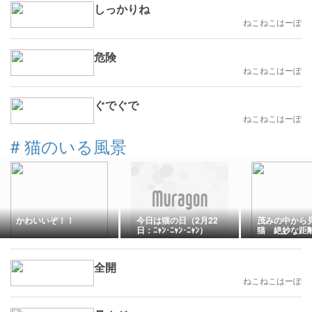
しっかりね
ねこねこはーぽ
危険
ねこねこはーぽ
ぐでぐで
ねこねこはーぽ
#
猫のいる風景
かわいいぞ！！
今日は猫の日（2月22
茂みの中から
日：ﾆｬﾝ･ﾆｬﾝ･ﾆｬﾝ）
猫 絶妙な距
向き合う
全開
ねこねこはーぽ