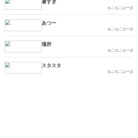
暑すぎ
ねこねこはーぽ
あつー
ねこねこはーぽ
場所
ねこねこはーぽ
スタスタ
ねこねこはーぽ