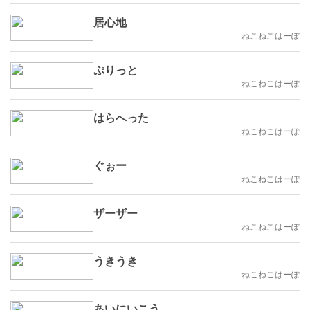
居心地
ねこねこはーぽ
ぷりっと
ねこねこはーぽ
はらへった
ねこねこはーぽ
ぐぉー
ねこねこはーぽ
ザーザー
ねこねこはーぽ
うきうき
ねこねこはーぽ
あいにいこう