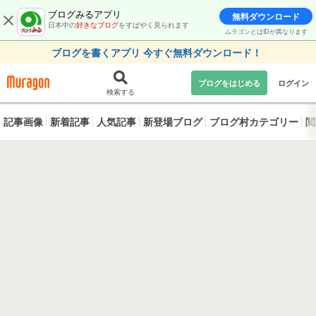
ブログみるアプリ
無料ダウンロード
日本中の
好きなブログ
をすばやく見られます
ムラゴンとはIDが異なります
ブログを書くアプリ 今すぐ無料ダウンロード！
ブログをはじめる
ログイン
検索する
記事画像
新着記事
人気記事
新登場ブログ
ブログ村カテゴリー
閲