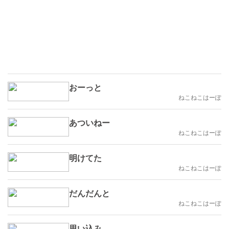
おーっと
ねこねこはーぽ
あついねー
ねこねこはーぽ
明けてた
ねこねこはーぽ
だんだんと
ねこねこはーぽ
思い込み