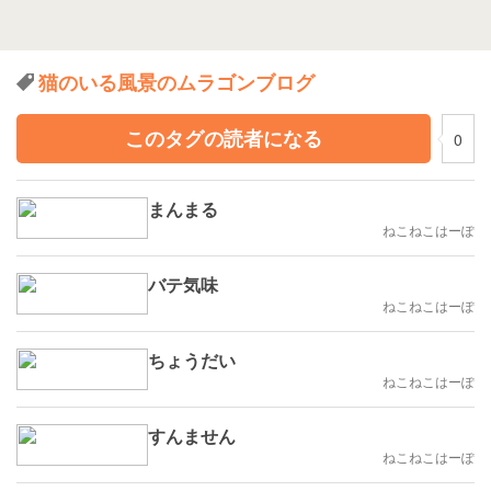
猫のいる風景のムラゴンブログ
このタグの読者になる
0
まんまる
ねこねこはーぽ
バテ気味
ねこねこはーぽ
ちょうだい
ねこねこはーぽ
すんません
ねこねこはーぽ