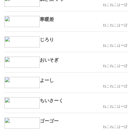
ねこねこはーぽ
寒暖差
ねこねこはーぽ
じろり
ねこねこはーぽ
おいそぎ
ねこねこはーぽ
よーし
ねこねこはーぽ
ちいさーく
ねこねこはーぽ
ゴーゴー
ねこねこはーぽ