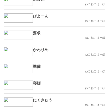
ねこねこはーぽ
びよーん
ねこねこはーぽ
要求
ねこねこはーぽ
かわりめ
ねこねこはーぽ
準備
ねこねこはーぽ
寝顔
ねこねこはーぽ
にくきゅう
ねこねこはーぽ