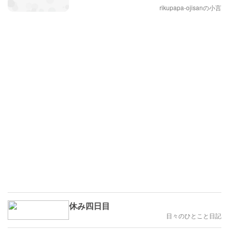
rikupapa-ojisanの小言
休み四日目
日々のひとこと日記