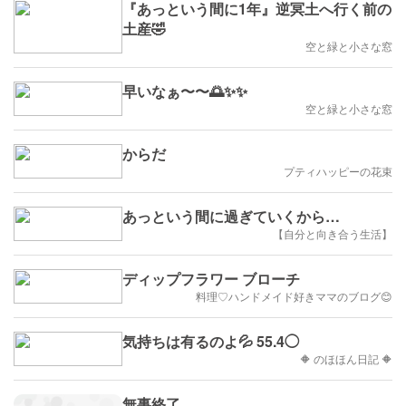
『あっという間に1年』逆冥土へ行く前の
土産🤣
空と緑と小さな窓
早いなぁ〜〜🌅✨✨
空と緑と小さな窓
からだ
プティハッピーの花束
あっという間に過ぎていくから…
【自分と向き合う生活】
ディップフラワー ブローチ
料理♡ハンドメイド好きママのブログ😊
気持ちは有るのよ💦 55.4◯
🔶 のほほん日記 🔶
無事終了