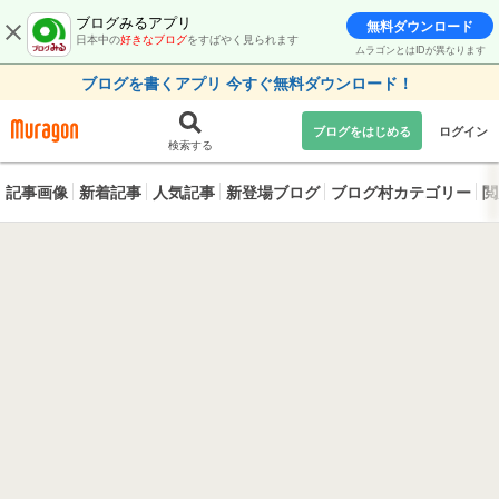
ブログみるアプリ
無料ダウンロード
日本中の
好きなブログ
をすばやく見られます
ムラゴンとはIDが異なります
ブログを書くアプリ 今すぐ無料ダウンロード！
ブログをはじめる
ログイン
検索する
記事画像
新着記事
人気記事
新登場ブログ
ブログ村カテゴリー
閲