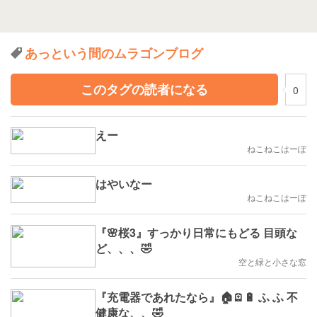
あっという間のムラゴンブログ
このタグの読者になる
0
えー
ねこねこはーぽ
はやいなー
ねこねこはーぽ
『🌸桜3』すっかり日常にもどる 目頭な
ど、、、🤣
空と緑と小さな窓
『充電器であれたなら』🏠🪫🔋 ふ ふ 不
健康な、、🤣