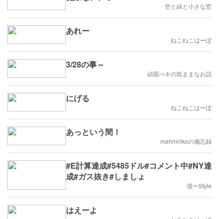
空と緑と小さな窓
あれー
ねこねこはーぽ
3/28の事～
頑固ぺキの気ままなお話
にげる
ねこねこはーぽ
あっという間！
mahmirikoの備忘録
#E計算達成#5485ドル#コメント中#NY達
成#ガス抜き#しましょ
億ーStyle
はえーよ