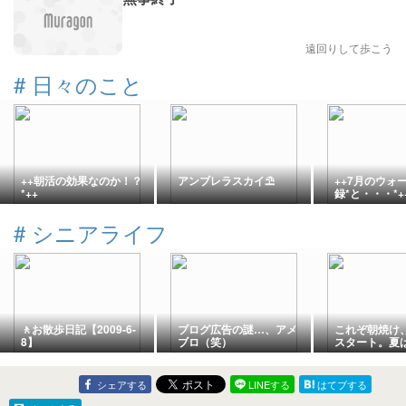
遠回りして歩こう
#
日々のこと
++朝活の効果なのか！？
アンブレラスカイ⛱️
++7月のウォ
*++
録*と・・・*+
#
シニアライフ
🚶お散歩日記【2009-6-
ブログ広告の謎…、アメ
これぞ朝焼け、
8】
ブロ（笑）
スタート。夏
イド。
シェアする
LINEする
はてブする