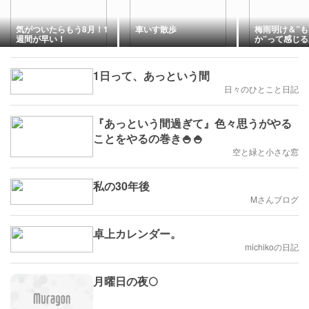
気がついたらもう8月！1
車いす散歩
梅雨明け＆”
週間が早い！
か”って感じ
1日って、あっという間
日々のひとこと日記
『あっという間過ぎて』色々思うがやる
ことをやるの巻き🍚🍚
空と緑と小さな窓
私の30年後
Mさんブログ
卓上カレンダー。
michikoの日記
月曜日の夜🌕