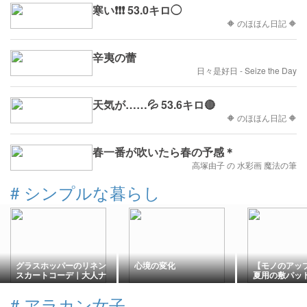
寒い❗❗❗ 53.0キロ◯
🔶 のほほん日記 🔶
辛夷の蕾
日々是好日 - Seize the Day
天気が……💦 53.6キロ🔴
🔶 のほほん日記 🔶
春一番が吹いたら春の予感＊
高塚由子 の 水彩画 魔法の筆
#
シンプルな暮らし
グラスホッパーのリネン
心境の変化
【モノのアッ
スカートコーデ｜大人ナ
夏用の敷パッ
チュラルコーデ
ました
#
アラカン女子