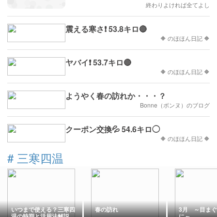
終わりよければ全てよし
震える寒さ❗ 53.8キロ🔴
🔶 のほほん日記 🔶
ヤバイ❗ 53.7キロ🔴
🔶 のほほん日記 🔶
ようやく春の訪れか・・・？
Bonne（ボンヌ）のブログ
クーポン交換💦 54.6キロ◯
🔶 のほほん日記 🔶
#
三寒四温
いつまで使える？三寒四
春の訪れ
3月 ～目ま
温の時期と活用法解説
に～