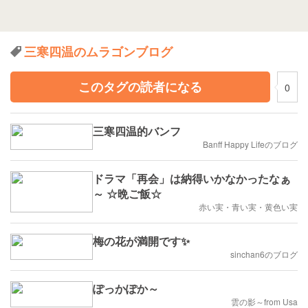
三寒四温のムラゴンブログ
このタグの読者になる
0
三寒四温的バンフ
Banff Happy Lifeのブログ
ドラマ「再会」は納得いかなかったなぁ
～ ☆晩ご飯☆
赤い実・青い実・黄色い実
梅の花が満開です✨
sinchan6のブログ
ぽっかぽか～
雲の影～from Usa