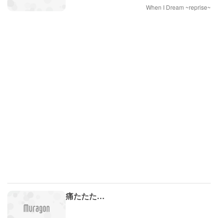
When I Dream ~reprise~
痛たたた…