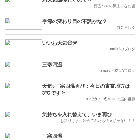
頑固ぺキの気ままなお話
季節の変わり目の不調かな？
自分らしく
いいお天気😄☀
maimiのブログ
三寒四温
memory-2021のブログ
天気>三寒四温再び：今日の東京地方は
3℃ですと
HSS型HSP🌏Millieの脳内世界
気持ちを入れ替えて、いま再び
お独りさま・始めてみたら快適じゃない！？
三寒四温