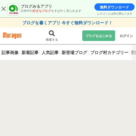
ブログみるアプリ
無料ダウンロード
日本中の
好きなブログ
をすばやく見られます
ムラゴンとはIDが異なります
ブログを書くアプリ 今すぐ無料ダウンロード！
ブログをはじめる
ログイン
検索する
記事画像
新着記事
人気記事
新登場ブログ
ブログ村カテゴリー
閲