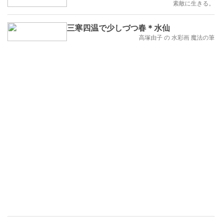
素敵に生きる。
三寒四温で少しづつ春＊水仙
高塚由子 の 水彩画 魔法の筆