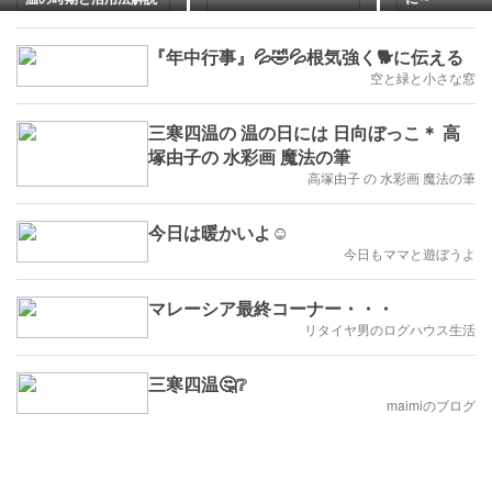
『年中行事』💦🤣💦根気強く🐕に伝える
空と緑と小さな窓
三寒四温の 温の日には 日向ぼっこ＊ 高
塚由子の 水彩画 魔法の筆
高塚由子 の 水彩画 魔法の筆
今日は暖かいよ☺️
今日もママと遊ぼうよ
マレーシア最終コーナー・・・
リタイヤ男のログハウス生活
三寒四温🤔❔
maimiのブログ