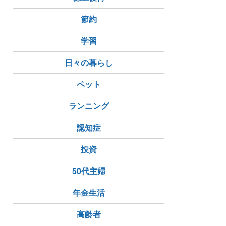
節約
学習
日々の暮らし
ペット
ランニング
認知症
投資
50代主婦
年金生活
高齢者