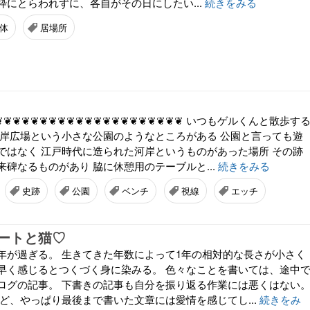
枠にとらわれずに、各自がその日にしたい...
続きをみる
体
居場所
❦❦❦❦❦❦❦❦❦❦❦❦❦❦❦❦❦❦❦❦❦ いつもゲルくんと散歩す
河岸広場という小さな公園のようなところがある 公園と言っても遊
ではなく 江戸時代に造られた河岸というものがあった場所 その跡
碑なるものがあり 脇に休憩用のテーブルと...
続きをみる
史跡
公園
ベンチ
視線
エッチ
ートと猫♡
年が過ぎる。 生きてきた年数によって1年の相対的な長さが小さく
早く感じるとつくづく身に染みる。 色々なことを書いては、途中
ログの記事。 下書きの記事も自分を振り返る作業には悪くはない
ど、やっぱり最後まで書いた文章には愛情を感じてし...
続きをみ