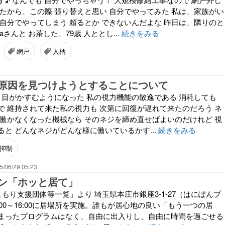
いたから、この際 張り替えと思い 自分でやってみた 私は、家族がい
も自分でやってしまう 頼るとか できないんだよな 昨日は、隣りのと
さんと お茶した、79歳 人ととし...
続きをみる
網戸
人柄
原因を見つけようとすることについて
折 目がかすむようになった 私の視力機能の散逸である 消耗しても
で 維持されて来た私の視力も 次第に回復が遅れて来たのだろう ネ
く働かなくなった機械なら そのネジを締め直せばよいのだけれど 視
と どんなネジがどんな様に働いているかす...
続きをみる
抑制
5/06/29 05:23
ン「ホッと居て」
もり支援団体等一覧」より 埼玉県本庄市銀座3-1-27（はにぽんプ
3:00～16:00に居場所を実施。誰もが居心地の良い「もう一つの居
まったプログラムはなく、自由に出入りし、自由に時間を過ごせる