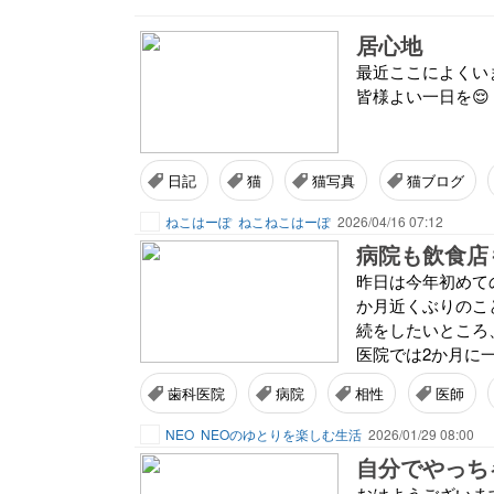
居心地
最近ここによくいま
皆様よい一日を😌
日記
猫
猫写真
猫ブログ
ねこはーぽ
ねこねこはーぽ
2026/04/16 07:12
病院も飲食店
昨日は今年初めて
か月近くぶりのこ
続をしたいところ
医院では2か月に
歯科医院
病院
相性
医師
NEO
NEOのゆとりを楽しむ生活
2026/01/29 08:00
自分でやっち
おはようございます