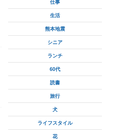
仕事
生活
熊本地震
シニア
ランチ
60代
読書
旅行
犬
ライフスタイル
花