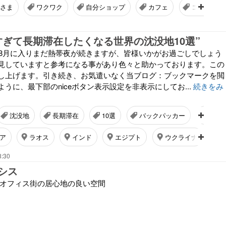
さま
ワクワク
自分ショップ
カフェ
コミュニテ
すぎて長期滞在したくなる世界の沈没地10選”
：8月に入りまだ熱帯夜が続きますが、皆様いかがお過ごしでしょう
見していますと参考になる事があり色々と助かっております。この
し上げます。引き続き、お気遣いなく当ブログ：ブックマークを閲
うに、最下部のniceボタン表示設定を非表示にしてお...
続きをみ
沈没地
長期滞在
10選
バックパッカー
旅
ア
ラオス
インド
エジプト
ウクライナ
8:30
シス
 オフィス街の居心地の良い空間