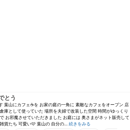
でとう
 葉山にカフェ☕️を お家の庭の一角に 素敵なカフェをオープン 店
 倉庫として使っていた 場所を夫婦で改装した空間 時間がゆっくり
りで お邪魔させていただきました お庭には 奥さまがネット販売して
貨たち 可愛い🩷 葉山の 自分の...
続きをみる