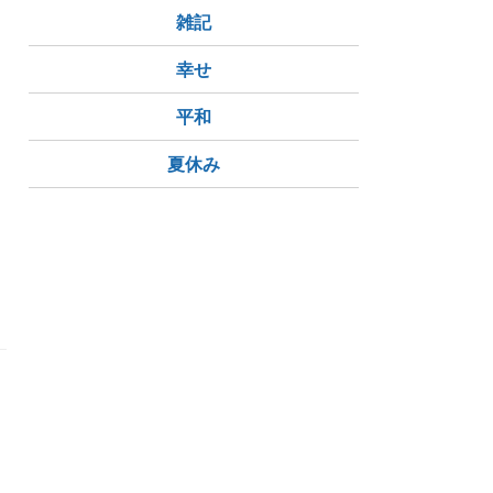
雑記
幸せ
平和
夏休み