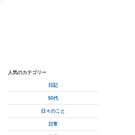
入り
場所
人気のカテゴリー
継
日記
科
50代
日々のこと
日常