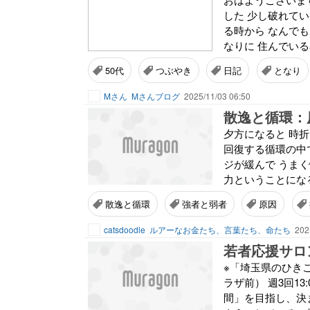
した 少し破れて
る時から なんで
なりに 住んでいるa
50代
つぶやき
日記
となり
Mさん
Mさんブログ
2025/11/03 06:50
散逸と循環：
夕方になると 時
回復する循環の中
ジが緩んで うま
力ということになる
散逸と循環
強者と弱者
原因
catsdoodle
ルアーなお金たち、言葉たち、命たち
202
若者応援サロ
※「埼玉県のひきこ
ラザ前） 週3回1
間」を目指し、決