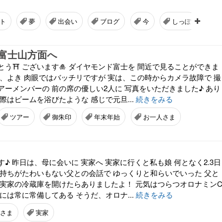
ト
夢
出会い
ブログ
今
しっぽ
富士山方面へ
う⛩ ございます🎍 ダイヤモンド富士を 間近で見ることができま
き、よき 肉眼ではバッチリですが 実は、この時からカメラ故障で 撮
アーメンバーの 前の席の優しい2人に 写真をいただきました♪ あり
際はビームを浴びたような 感じで元旦...
続きをみる
ツアー
御朱印
年末年始
お一人さま
♪ 昨日は、母に会いに 実家へ 実家に行くと私も娘 何となく2.3日
気持ちがたわいもない父との会話で ゆっくりと和らいでいった 父と
 実家の冷蔵庫を開けたらありましたよ！ 元気はつらつオロナミン
には常に常備してある そうだ、オロナ...
続きをみる
さま
実家