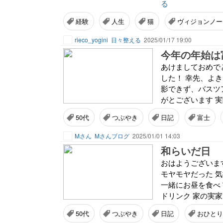
る
経験
人生
猫
ヴィジョンノー
rieco_yogini
日々整える
2025/01/17 19:00
今年の年始は
あけましておめでと
した！ 幸先、よ
影できず、バスツ
がとございます 実
50代
つぶやき
日記
富士
Mさん
Mさんブログ
2025/01/01 14:03
和らいだ日
おはようございます
モヤモヤだった 
一緒にお昼を食べ
ドリンク 家の実家
50代
つぶやき
日記
おひとり