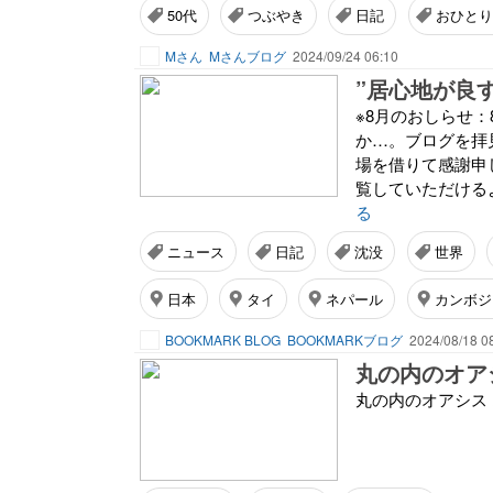
50代
つぶやき
日記
おひとり
Mさん
Mさんブログ
2024/09/24 06:10
”居心地が良
※8月のおしらせ
か…。ブログを拝
場を借りて感謝申
覧していただけるよ
る
ニュース
日記
沈没
世界
日本
タイ
ネパール
カンボジ
BOOKMARK BLOG
BOOKMARKブログ
2024/08/18 0
丸の内のオア
丸の内のオアシス