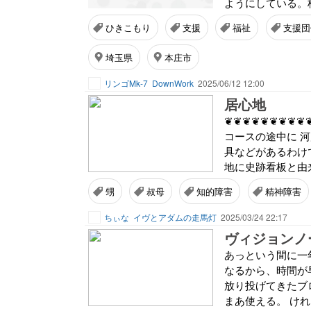
ようにしている。
ひきこもり
支援
福祉
支援団
埼玉県
本庄市
リンゴMk-7
DownWork
2025/06/12 12:00
居心地
❦❦❦❦❦❦❦❦❦
コースの途中に 
具などがあるわけ
地に史跡看板と由来
甥
叔母
知的障害
精神障害
ちぃな
イヴとアダムの走馬灯
2025/03/24 22:17
ヴィジョンノ
あっという間に一
なるから、時間が
放り投げてきたブ
まあ使える。 けれ