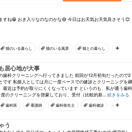
すね😁 おき入りなのなのかな😄 今日はお天気お天気良さそう😊
猫のいる暮らし
猫のいる風景
猫との暮らし
お気に
も居心地が大事
の歯科クリーニングへ行ってきました 前回が12月初旬だったので2
とです 私個人としては月に一度ペースでの健診とクリーニングを
、最近は予約が取りにくくなっています というのも、私が通う歯
一度のクリーニングを啓蒙しており、受付（比較的新...
続きをみる
歯科医
看護師
歯科衛生士
歯科健診
雰囲気
ゃう
♪ なんでも 自分でやっちゃう！ 大規模修繕工事なので 網戸外し