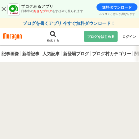
ブログみるアプリ
無料ダウンロード
日本中の
好きなブログ
をすばやく見られます
ムラゴンとはIDが異なります
ブログを書くアプリ 今すぐ無料ダウンロード！
ブログをはじめる
ログイン
検索する
記事画像
新着記事
人気記事
新登場ブログ
ブログ村カテゴリー
閲