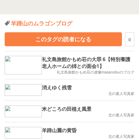
羊蹄山のムラゴンブログ
このタグの読者になる
0
礼文島旅館かもめ荘の大罪 6【特別養護
老人ホームの姉との面会1】
礼文島旅館かもめ荘の虚像masanobuのブログ
消えゆく残雪
北の素人写真家
米どころの田植え風景
北の素人写真家
羊蹄山麗の黄昏
北の素人写真家