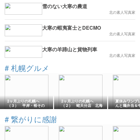
雪のない大寒の農道
北の素人写真家
大寒の蝦夷富士とDECMO
北の素人写真家
大寒の羊蹄山と貨物列車
北の素人写真家
#
札幌グルメ
2ヶ月ぶりの札幌へ
2ヶ月ぶりの札幌へ
夏休みワンプ
（３） 平岸・裕その
（２） 蛯天分店 北海
んと麺弁当＆
１ 北海道DAY64
道DAY64
きの駅直結コ
ノ4階「アン
#
繋がりに感謝
テリア札幌」
ェラートW」
ート」最高(*´艸