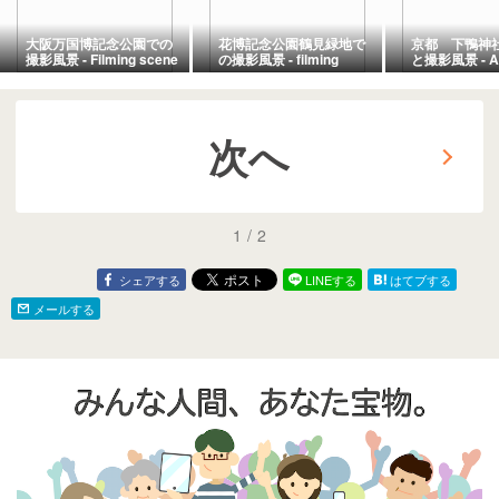
大阪万国博記念公園での
花博記念公園鶴見緑地で
京都 下鴨神
撮影風景 - Filming scene
の撮影風景 - filming
と撮影風景 - A
at Expo'70
scene at turumi
leaves and p
commemorative Park in
ryokuchi in osaka. -
scenes at S
Osaka. -
Shrine in Kyot
次へ
1
/
2
シェアする
LINEする
はてブする
メールする