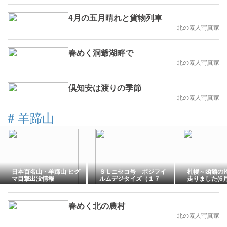
4月の五月晴れと貨物列車
北の素人写真家
春めく洞爺湖畔で
北の素人写真家
倶知安は渡りの季節
北の素人写真家
#
羊蹄山
日本百名山・羊蹄山 ヒグ
ＳＬニセコ号 ポジフイ
札幌～函館の
マ目撃出没情報
ルムデジタイズ（１７
走りました(6月
[2026.6.29]
８）
春めく北の農村
北の素人写真家