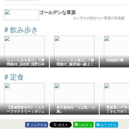
ゴールデンな草原
カンザスの空からー草原の写真家
#
飲み歩き
ちょいと足を延ばして静
ちょいと足を延ばして静
四国旅行⓸
岡旅08_浜松町 浅野日本
岡旅07_駿府城へ参上！
酒店からの秋田家
からのTHE PINT SHACK
#
定食
【宮城県富谷市】イエロ
東京都曳舟『そば処 一力
青森県八戸市/
ーファクトリー｜ボリュ
屋』
丁さんでボリ
ーム満点定食が評判の国
の定食を食べ
道4号線沿い超人気食堂
た。
シェアする
LINEする
はてブする