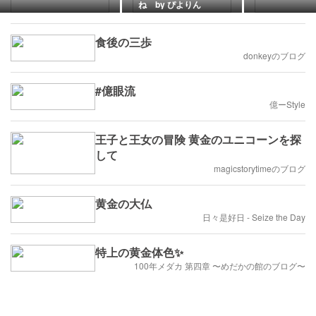
ね by ぴよりん
食後の三歩
donkeyのブログ
#億眼流
億ーStyle
王子と王女の冒険 黄金のユニコーンを探
して
magicstorytimeのブログ
黄金の大仏
日々是好日 - Seize the Day
特上の黄金体色✨
100年メダカ 第四章 〜めだかの館のブログ〜