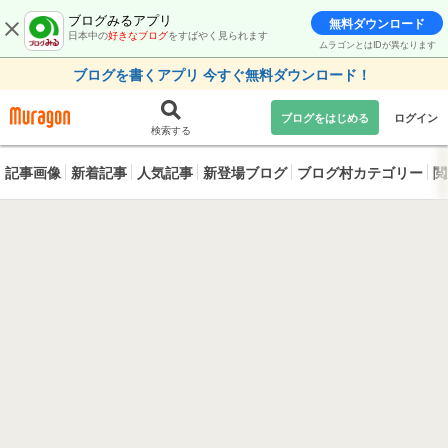
ブログみるアプリ
無料ダウンロード
日本中の
好きなブログ
をすばやく見られます
ムラゴンとはIDが異なります
ブログを書くアプリ 今すぐ無料ダウンロード！
ブログをはじめる
ログイン
検索する
記事画像
新着記事
人気記事
新登場ブログ
ブログ村カテゴリー
閲