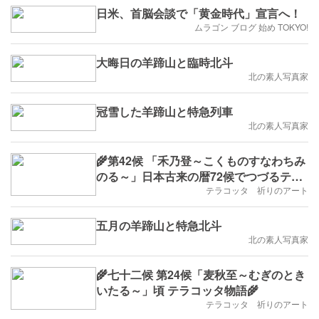
日米、首脳会談で「黄金時代」宣言へ！
ムラゴン ブログ 始め TOKYO!
大晦日の羊蹄山と臨時北斗
北の素人写真家
冠雪した羊蹄山と特急列車
北の素人写真家
🌾第42候 「禾乃登～こくものすなわちみ
のる～」日本古来の暦72候でつづるテラ
コッタ物語
テラコッタ 祈りのアート
五月の羊蹄山と特急北斗
北の素人写真家
🌾七十二候 第24候「麦秋至～むぎのとき
いたる～」頃 テラコッタ物語🌾
テラコッタ 祈りのアート