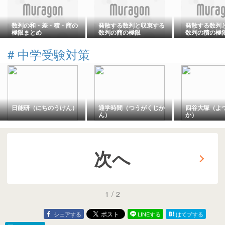
数列の和・差・積・商の
発散する数列と収束する
発散する数列
極限まとめ
数列の商の極限
数列の積の極
#
中学受験対策
日能研（にちのうけん）
通学時間（つうがくじか
四谷大塚（よ
ん）
か）
次へ
1
/
2
シェアする
LINEする
はてブする