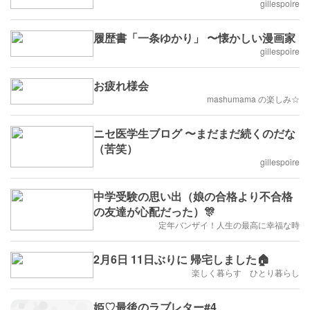
gillespoire
履歴書「一条ゆかり」 〜懐かしい漫画家
gillespoire
お疲れ様会
mashumama の楽しみ☆
ニセ医学生ブログ 〜まだまだ続くのだな
（苦笑）
gillespoire
中学受験の思い出（娘の合格より不合格
の友達が心配だった）🎊
定年バンザイ！人生の最高に幸福な時
2月6日 11日ぶりに 帰宅しました🏠️
楽しく暮らす ひとり暮らし
姫♡最後のラブレター#4