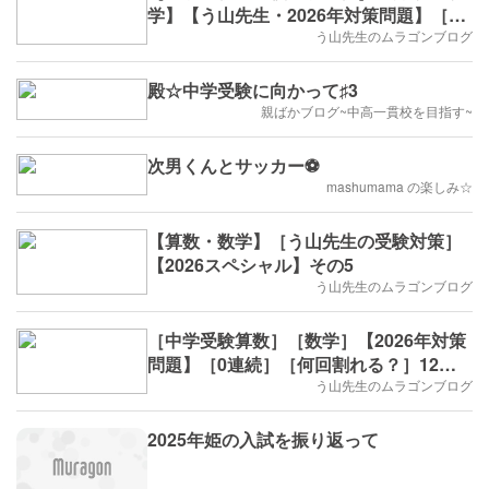
学】【う山先生・2026年対策問題】［印
字・数列・13回目］
う山先生のムラゴンブログ
殿☆中学受験に向かって♯3
親ばかブログ~中高一貫校を目指す~
次男くんとサッカー⚽️
mashumama の楽しみ☆
【算数・数学】［う山先生の受験対策］
【2026スペシャル】その5
う山先生のムラゴンブログ
［中学受験算数］［数学］【2026年対策
問題】［0連続］［何回割れる？］12回
目
う山先生のムラゴンブログ
2025年姫の入試を振り返って