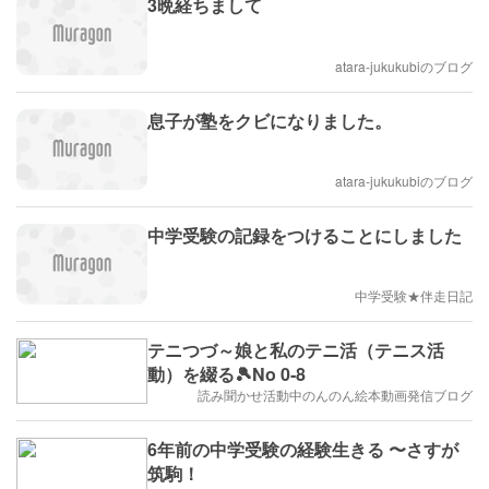
3晩経ちまして
atara-jukukubiのブログ
息子が塾をクビになりました。
atara-jukukubiのブログ
中学受験の記録をつけることにしました
中学受験★伴走日記
テニつづ～娘と私のテニ活（テニス活
動）を綴る🎾No 0‐8
読み聞かせ活動中のんのん絵本動画発信ブログ
6年前の中学受験の経験生きる 〜さすが
筑駒！