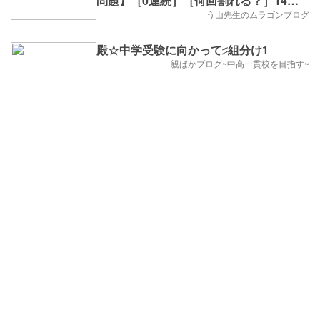
問題】［0連続］［何回割れる？］14回
目
う山先生のムラゴンブログ
殿☆中学受験に向かって♯組分け1
親ばかブログ~中高一貫校を目指す~