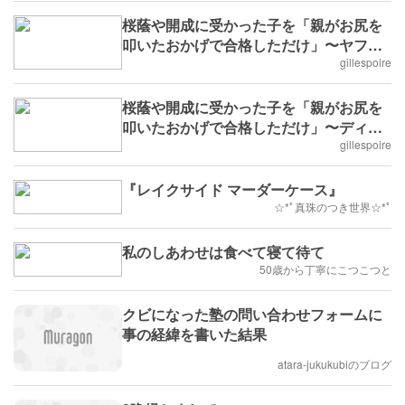
桜蔭や開成に受かった子を「親がお尻を
叩いたおかげで合格しただけ」〜ヤフコ
メは何と言うか
gillespoire
桜蔭や開成に受かった子を「親がお尻を
叩いたおかげで合格しただけ」〜ディス
る親の盛大なカン違い
gillespoire
『レイクサイド マーダーケース』
☆*ﾟ真珠のつき世界☆*ﾟ
私のしあわせは食べて寝て待て
50歳から丁寧にこつこつと
クビになった塾の問い合わせフォームに
事の経緯を書いた結果
atara-jukukubiのブログ