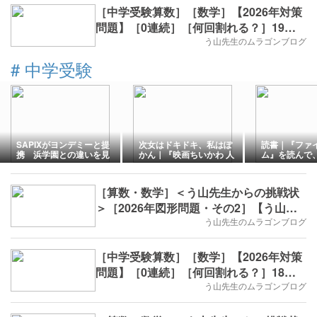
［中学受験算数］［数学］【2026年対策
問題】［0連続］［何回割れる？］19回
目
う山先生のムラゴンブログ
#
中学受験
SAPIXがヨンデミーと提
次女はドキドキ、私はぽ
読書｜『ファ
携 浜学園との違いを見
かん｜『映画ちいかわ 人
ム』を読んで
て思ったこと
魚の島のひみつ』
う仕事のすご
［算数・数学］＜う山先生からの挑戦状
＞［2026年図形問題・その2］【う山先
生】
う山先生のムラゴンブログ
［中学受験算数］［数学］【2026年対策
問題】［0連続］［何回割れる？］18回
目
う山先生のムラゴンブログ