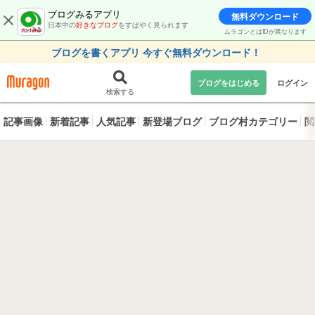
ブログみるアプリ
無料ダウンロード
日本中の
好きなブログ
をすばやく見られます
ムラゴンとはIDが異なります
ブログを書くアプリ 今すぐ無料ダウンロード！
ブログをはじめる
ログイン
検索する
記事画像
新着記事
人気記事
新登場ブログ
ブログ村カテゴリー
閲