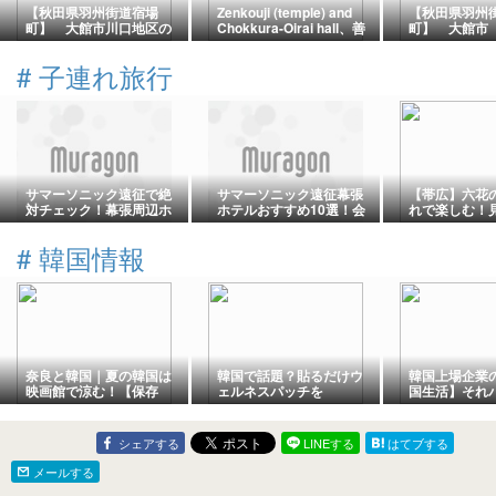
【秋田県羽州街道宿場
Zenkouji (temple) and
【秋田県羽州
町】 大館市川口地区の
Chokkura-Oirai hall、善
町】 大館市
町並みと歴史をご紹介！
光寺とちょっ蔵おいらい
心街の町並み
🚉
館
紹介！
#
子連れ旅行
サマーソニック遠征で絶
サマーソニック遠征幕張
【帯広】六花
対チェック！幕張周辺ホ
ホテルおすすめ10選！会
れで楽しむ！
テルおすすめ厳選6選を紹
場徒歩圏を厳選比較
休憩所・限定
介
#
韓国情報
奈良と韓国｜夏の韓国は
韓国で話題？貼るだけウ
韓国上場企業
映画館で涼む！【保存
ェルネスパッチを
国生活】それ
版】
MIMILINEで購入してみた
ねーの？
♪
シェアする
LINEする
はてブする
メールする