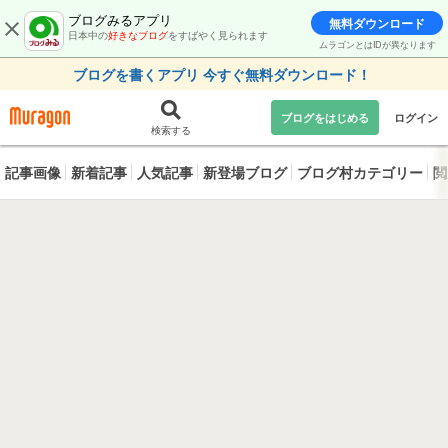
ブログみるアプリ
無料ダウンロード
日本中の
好きなブログ
をすばやく見られます
ムラゴンとはIDが異なります
ブログを書くアプリ 今すぐ無料ダウンロード！
ブログをはじめる
ログイン
検索する
記事画像
新着記事
人気記事
新登場ブログ
ブログ村カテゴリー
閲