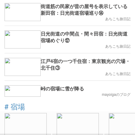
街道筋の民家が昔の屋号を表示している
新田宿：日光街道宿場巡り⑭
あちこち旅日記
日光街道の中間点・間々田宿：日光街道
宿場めぐり⑫
あちこち旅日記
江戸4宿の一つ千住宿：東京観光の穴場・
北千住③
あちこち旅日記
峠の宿場に雪が降る
mayoigaのブログ
#
宿場