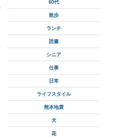
60代
で
散歩
ランチ
LCC
読書
シニア
仕事
日常
LCC
直線番長
ライフスタイル
熊本地震
犬
お
花