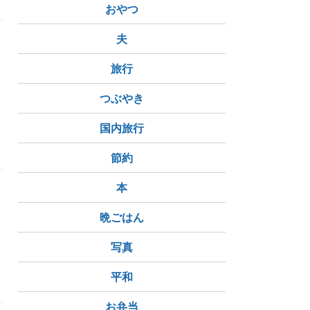
おやつ
夫
ろ
っ
旅行
つぶやき
国内旅行
節約
本
晩ごはん
写真
平和
お弁当