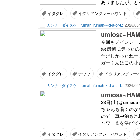
ありましたが、とっ
イタグレ
イタリアングレーハウンド
カンナ・ダイスケ rumah
rumah-k-d-a-t-r-t.t
2026/06/
umiosa~H
今回もメインレー
🤗 最初に走っ
ただしかったねー。
ガーくんはこの小
イタグレ
チワワ
イタリアングレー
カンナ・ダイスケ rumah
rumah-k-d-a-t-r-t.t
2026/05/
umiosa~H
23日(土)はum
ちゃんも着くのか
ので、車中泊も足
ャワー🚿を浴びて
イタグレ
イタリアングレーハウンド