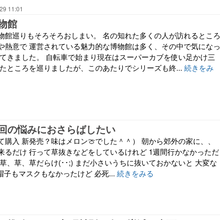
29 11:01
物館
物館巡りもそろそろおしまい。 名の知れた多くの人が訪れるとこ
や熱意で 運営されている魅力的な博物館は多く、その中で気にな
ってきました。 自転車で始まり現在はスーパーカブを使い足かけ三
たところを巡りましたが、このあたりでシリーズも終...
続きをみ
回の悩みにおさらばしたい
て購入 新発売？味はメロン🍈でした＾＾） 朝から郊外の家に、、
来るだけ 行って草抜きなどをしているけれど 1週間行かなかっただ
草、草、草だらけ(･･;) まだ小さいうちに抜いておかないと 大変な
は帽子もマスクもなかったけど 必死...
続きをみる