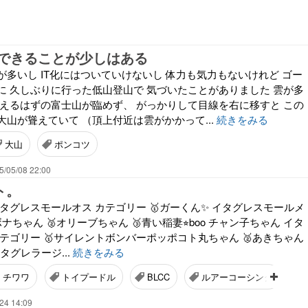
できることが少しはある
多いし IT化にはついていけないし 体力も気力もないけれど ゴー
に 久しぶりに行った低山登山で 気づいたことがありました 雲が多
見えるはずの富士山が臨めず、 がっかりして目線を右に移すと この
山が聳えていて （頂上付近は雲がかかって...
続きをみる
大山
ポンコツ
5/05/08 22:00
ト。
タグレスモールオス カテゴリー 🥇ガーくん✨ イタグレスモールメ
ボナちゃん 🥈オリーブちゃん 🥉青い稲妻⭐︎boo チャン子ちゃん イタ
テゴリー 🥇サイレントボンバーポッポコト丸ちゃん 🥈あきちゃん
イタグレラージ...
続きをみる
チワワ
トイプードル
BLCC
ルアーコーシング
24 14:09