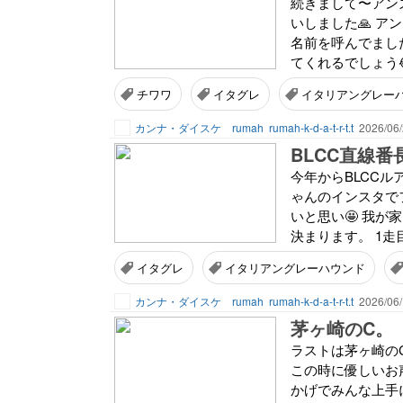
続きまして〜アン
いしました🙏 
名前を呼んでまし
てくれるでしょう
チワワ
イタグレ
イタリアングレー
カンナ・ダイスケ rumah
rumah-k-d-a-t-r-t.t
2026/06/
BLCC直線番
今年からBLCC
ゃんのインスタで
いと思い🤩 我
決まります。 1走
イタグレ
イタリアングレーハウンド
カンナ・ダイスケ rumah
rumah-k-d-a-t-r-t.t
2026/06/
茅ヶ崎のC。
ラストは茅ヶ崎のC
この時に優しいお
かげでみんな上手に