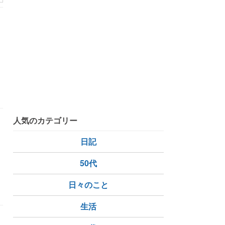
LCC
カメラ女子
Nikon
人気のカテゴリー
日記
50代
LCC
直線番長
80m
日々のこと
生活