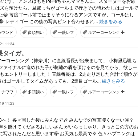
ズです。 アンズはももPePeちゃんママさんに、スターターをお願
アンズを預けたら、旦那っちがゴールまで行きその時わたしはゴール
た😁 毎度ゴール前で止まりそうになるアンズですが、ゴールはし
 レディゴー この後の写真ピント合わせきれ...
続きをみる
ハウンド
多頭飼い
一眼レフ
ルアーコーシング
B
21 11:34
長タイガ。
ルアーコーシング（神奈川）に直線番長が出来まして、 小梅凪迅颯ち
ファイナルに進めれた子が刺繍の盾を頂けるのを見てから、欲しー
が家もエントリーしました！ 直線番長は、2走走り足した合計で順位が
目はゴールしてタイムがあっても、2走目ゴール...
続きをみる
チワワ
多頭飼い
一眼レフ
ルアーコーシング
B
19 11:23
へ！ 各々写した後にみんなで🎶 みんなでの写真凄くなーい🤩？
声を掛けてくださるおじいさん がいらっしゃり、きっとこの方の
写されたんだと思います🤩 お天気も最高で🌞 色々ハプニングは