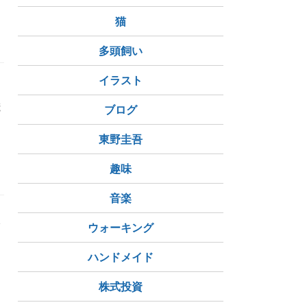
猫
璧
犬旅
多頭飼い
イラスト
慌
ブログ
東野圭吾
ボ
横浜シンボルタワー
HAMAOSA
趣味
音楽
ウォーキング
ハンドメイド
株式投資
A
海老名SA