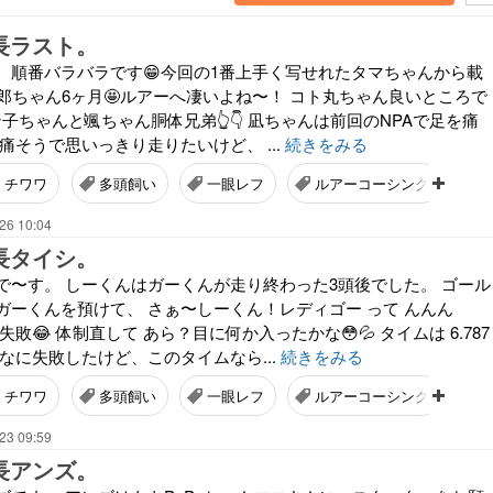
長ラスト。
。順番バラバラです😁今回の1番上手く写せれたタマちゃんから載
五郎ちゃん6ヶ月🤩ルアーへ凄いよね〜！ コト丸ちゃん良いところで
ン子ちゃんと颯ちゃん胴体兄弟👆👇 凪ちゃんは前回のNPAで足を痛
痛そうで思いっきり走りたいけど、 ...
続きをみる
チワワ
多頭飼い
一眼レフ
ルアーコーシング
B
26 10:04
長タイシ。
で〜す。 しーくんはガーくんが走り終わった3頭後でした。 ゴール
ガーくんを預けて、 さぁ〜しーくん！レディゴー って んんん
敗😂 体制直して あら？目に何か入ったかな😳💦 タイムは 6.787
なに失敗したけど、このタイムなら...
続きをみる
チワワ
多頭飼い
一眼レフ
ルアーコーシング
B
23 09:59
長アンズ。