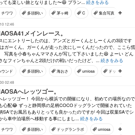
ても楽しい旅となりました〜😆 プラン...
続きをみる
チワワ
多頭飼い
茅ヶ崎
C
集合写真
完
10 12:46
AMAOSA41メインレース。
スにエントリーしたのは、アンズとガーくんとしーくんの3頭です
たのはガーくん。ガーくんが走った次にしーくんだったので、ここら
 写真を小春ちゃんママさんが写して下さいました😆 よーい どん
さなフィンちゃんと2頭だけの戦いだったけど、...
続きをみる
ハウンド
多頭飼い
海おさ
umiosa
ドッグランラ
30 02:48
AMAOSAへレッツゴー。
iosaへレッツゴー！ 今回から横浜での開催になり、初めての場所なので
も心配😂 ずっと静岡県の足柄COCOドッグランで開催されていた
柄SAでお風呂もありとっても良かったのですが 今回は双葉SAでシ
から車中泊場所へ移動する事にしまし...
続きをみる
チワワ
多頭飼い
ドッグランラボ
umiosa
双葉S