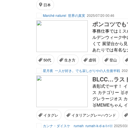
日本
Marché naturel
世界の真実
2025/07/20 00:46
ポンコツでも
事務仕事ではミスが
ルデンウィーク中
くて 展望台から
あたりでは有名な大
50代
生き方
虚弱
登山
星月夜
一人が好き。でも寂しがりやの人生後半戦
202
BLCC…ラス
表彰式でーす！ イ
ス カテゴリー 🥇
グレラージオス カ
🥉MEMEちゃん 
イタグレ
イタリアングレーハウンド
カンナ・ダイスケ rumah
rumah-k-d-a-t-r-t.t
2025/03/