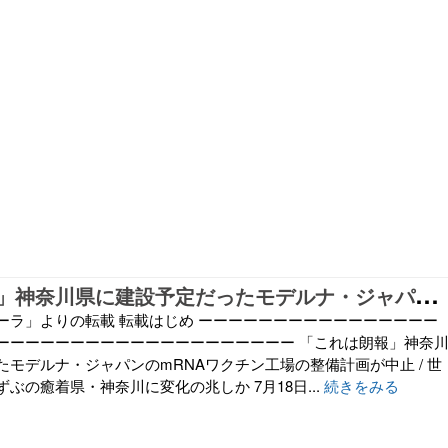
「
これは朗報」神奈川県に建設予定だったモデルナ・ジャパンのmRNAワクチン工場の整備計画が中止 / 世界一ワクチンずぶずぶの癒着県・神奈川に変化の兆しか
ーラ」よりの転載 転載はじめ ーーーーーーーーーーーーーーーー
ーーーーーーーーーーーーーーーーーーーー 「これは朗報」神奈
モデルナ・ジャパンのmRNAワクチン工場の整備計画が中止 / 世
ぶの癒着県・神奈川に変化の兆しか 7月18日...
続きをみる