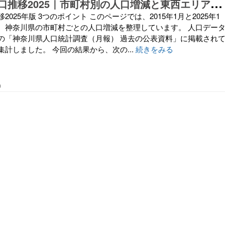
神
奈川県の人口推移2025｜市町村別の人口増減と東西エリア比較【2015年→2025年】
025年版 3つのポイント このページでは、2015年1月と2025年1
、神奈川県の市町村ごとの人口増減を整理しています。 人口デー
の「神奈川県人口統計調査（月報） 過去の公表資料」に掲載され
計しました。 今回の結果から、次の...
続きをみる
0