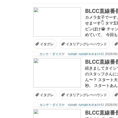
BLCC直線番
カメラ女子でーす
せまーす👇 タマ
ピンぼけ😭 チャ
めていて、 今回も
イタグレ
イタリアングレーハウンド
カンナ・ダイスケ rumah
rumah-k-d-a-t-r-t.t
2026/06/
BLCC直線番
続きましてタイシ
のスタッフさんに
ん〜？ スタート大失
秒。 スタートあん
イタグレ
イタリアングレーハウンド
カンナ・ダイスケ rumah
rumah-k-d-a-t-r-t.t
2026/06/
BLCC直線番