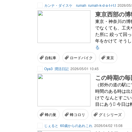
カンナ・ダイスケ rumah
rumah-k-d-a-t-r-t.t
2026/05/
東京西部の博
東京・神奈川の博
でなくても、工夫
た所に 絞って回
年をかけて そうし
る
自転車
ロードバイク
東京
Oya3
潤活日記
2026/05/01 10:45
この時期の毎
（郊外の道の駅に
時間のある時は出
けで なんとすごい
目にあう🫩 今日
蜂の巣
蜂コロリ
グミシリーズ
じぇると
60歳からのあれこれ
2026/04/02 15:08