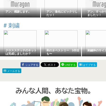
アン、感謝します。
アン、進化にビックリし
アン、すっか
たッ！
ましたッ！
#
刺繍
クロスステッチのキット
和のタペストリー 3作目
刺繍枠のサイ
は完成しましたか？
も〜
シェアする
LINEする
はてブする
メールする