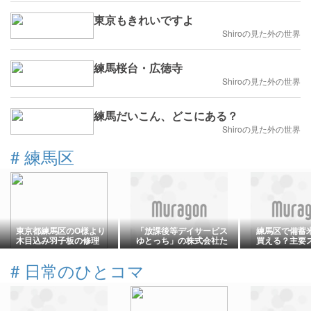
東京もきれいですよ
Shiroの見た外の世界
練馬桜台・広徳寺
Shiroの見た外の世界
練馬だいこん、どこにある？
Shiroの見た外の世界
#
練馬区
東京都練馬区のO様より
「放課後等デイサービス
練馬区で備蓄
木目込み羽子板の修理
ゆとっち」の株式会社た
買える？主要
まみずきが破産手続開始
販売店舗など
決定
を徹底調査
#
日常のひとコマ