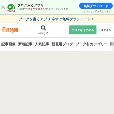
ブログみるアプリ
無料ダウンロード
日本中の
好きなブログ
をすばやく見られます
ムラゴンとはIDが異なります
ブログを書くアプリ 今すぐ無料ダウンロード！
ブログをはじめる
ログイン
検索する
記事画像
新着記事
人気記事
新登場ブログ
ブログ村カテゴリー
閲