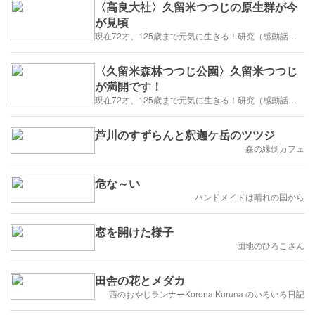
〈高良大社〉久留米つつじの原生群が今
が見頃
現在72才、125歳まで元気に生きる！研究（感動話、笑い・癒し・生き方・健康・断捨離を追求、研究するブログ）
〈久留米森林つつじ公園〉久留米つつじ
が満開です！
現在72才、125歳まで元気に生きる！研究（感動話、笑い・癒し・生き方・健康・断捨離を追求、研究するブログ）
芦川のすずらんと釈迦ケ岳のツツジ
森の縁側カフェ
危な～い
ハンドメイドは晴れの国から
窓を開けた様子
団地のひろこさん
田舎の花とメダカ
西のおやじランナーKorona Kuruna のいろいろ日記