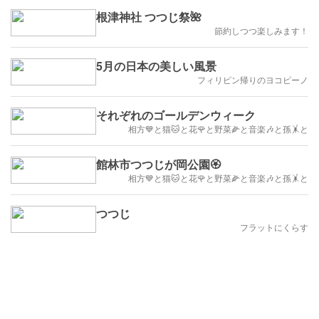
根津神社 つつじ祭🌺
節約しつつ楽しみます！
5月の日本の美しい風景
フィリピン帰りのヨコピーノ
それぞれのゴールデンウィーク
相方💙と猫🐱と花🌹と野菜🌽と音楽🎶と孫🤸と
館林市つつじが岡公園🏵️
相方💙と猫🐱と花🌹と野菜🌽と音楽🎶と孫🤸と
つつじ
フラットにくらす