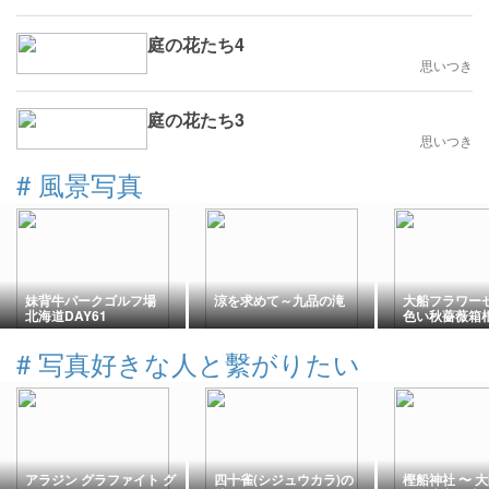
庭の花たち4
思いつき
庭の花たち3
思いつき
#
風景写真
妹背牛パークゴルフ場
涼を求めて～九品の滝
大船フラワー
北海道DAY61
色い秋薔薇箱
撮って来たの
#
写真好きな人と繫がりたい
アラジン グラファイト グ
四十雀(シジュウカラ)の
樫船神社 〜 