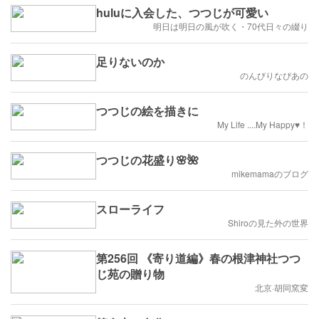
huluに入会した、つつじが可愛い
明日は明日の風が吹く・70代日々の綴り
足りないのか
のんびりなぴあの
つつじの絵を描きに
My Life ....My Happy♥！
つつじの花盛り🌸🌺
mikemamaのブログ
スローライフ
Shiroの見た外の世界
第256回 《寄り道編》春の根津神社つつ
じ苑の贈り物
北京·胡同窯変