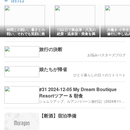
時間との戦い、暑さとの
1泊2日で奥会津・只見の
共働き:小学
戦い、それでも笑顔に救
絶景・温泉宿・美食を満
修行に申し込
われる一日
喫！東京駅・上野駅・大
宮駅から奥只見・只見線
♪
旅行の決断
お悩みバスターズブログ
娘たちが帰省
ひとり暮らしの日々のリトリート
#31 2024-12-05 My Dream Boutique
Resortツアー & 朝食
シェムリアップ、ルアンパバーン旅行記（2024年11月,12月）
【断酒】宿泊準備