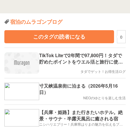
宿泊のムラゴンブログ
このタグの読者になる
0
TikTok Liteで2年間で97,800円！タダで
貯めたポイントをウエル活と旅行に使い
倒す神アプリ活用術！
タダでゲット！お得生活ログ
寸又峡温泉街に泊まる（2026年5月16
日）
NEOのゆとりを楽しむ生活
【兵庫・姫路】また行きたいホテル。絶
景・サウナ・半露天風呂に癒される宿
ニシハリエブリー！兵庫県はりまの魅力を伝えるブログ【西播磨】