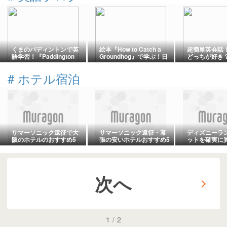
くまのパディントンで英
絵本『How to Catch a
超簡単英会話
語学習！『Paddington
Groundhog』で学ぶ！日
どっちが好き
Sets Sail』の基本情報と
常で使える英語表現とあ
問に「両方と
解説
らすじ解説
するには（超
#
ホテル宿泊
け）
サマーソニック遠征で大
サマーソニック遠征・幕
ディズニーラ
阪のホテルのおすすめ5
張の安いホテルおすすめ5
ットを確実に
選！アクセスと価格で徹
選！【コスパ最強】
の方法しかな
底比較
次へ
1
/
2