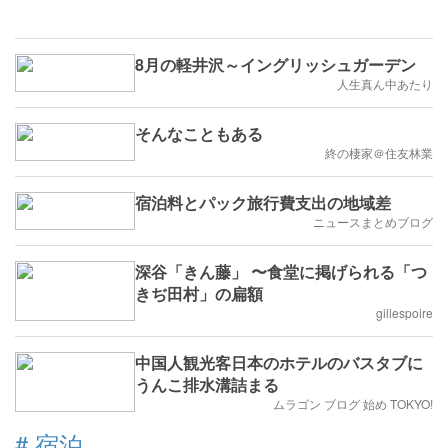
8月の軽井沢～イングリッシュガーデン
人生真ん中あたり
そんなこともある
終の棲家＠住友林業
宿泊料とパック旅行費支出の地域差
ニュースまとめブログ
深谷「きん藤」 〜食堂に掲げられる「つ
きぢ田村」の扁額
gillespoire
中国人観光客日本のホテルのバスタブに
うんこ排水溝詰まる
ムラゴン ブログ 始め TOKYO!
#
宿泊