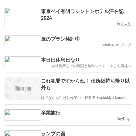
東京ベイ有明ワシントンホテル滞在記
2024
旅と人生
旅のプラン検討中
tomokazuのブログ
本日は休息日なり
会社倒産までの苦闘と地獄ロード～そして再起へ
これ犯罪ですからね！ 便所紙持ち帰り以
外も
はてなから引越し作業中～行政書士sukekiyo-kunの家族法など（仮）
卒業旅行
KeyDays
ランプの宿