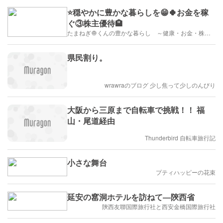
⭐️穏やかに豊かな暮らしを😁🍀お金を稼
ぐ③株主優待🏨
たまねぎ🧅くんの豊かな暮らし ～健康・お金・株・遊び～ ブログ
県民割り。
wrawraのブログ 少し焦って少しのんびり
大阪から三原まで自転車で挑戦！！ 福
山・尾道経由
Thunderbird 自転車旅行記
小さな舞台
プティハッピーの花束
延安の窰洞ホテルを訪ねて―陝西省
陝西友聯国際旅行社と西安金橋国際旅行社