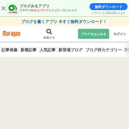
ブログみるアプリ
無料ダウンロード
日本中の
好きなブログ
をすばやく見られます
ムラゴンとはIDが異なります
ブログを書くアプリ 今すぐ無料ダウンロード！
ブログをはじめる
ログイン
検索する
記事画像
新着記事
人気記事
新登場ブログ
ブログ村カテゴリー
閲