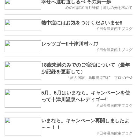
幸せへ進む道しるべ その第一歩
心の相談室 向月謙信｜癒しの光を求めて
熱中症にはお気をつけくださいませ‼️
ド田舎温泉館主ブログ
レッツゴー‼️十津川村～⤴️⤴️
ド田舎温泉館主ブログ
18歳未満のみでのご宿泊について（最年
少記録を更新して）
「旅の宿家」鳥取境港❝縁❞ ブログ(^^♪
5月、6月はいまなら。キャンペーンを使
って十津川温泉へレディゴー‼️
ド田舎温泉館主ブログ
いまなら。キャンペーン再開しましたよ
～～！！
ド田舎温泉館主ブログ