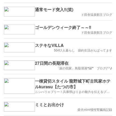
通常モード突入‼️(笑)
ド田舎温泉館主ブログ
ゴールデンウィーク終了～～‼️
ド田舎温泉館主ブログ
ステキなVILLA
50代1人暮らし 節約生活がんばってます
27日間の長期滞在
「旅の宿家」鳥取境港❝縁❞ ブログ(^^♪
一棟貸切スタイル 龍野城下町古民家ホテ
ルkurasu【たつの市】
ニシハリエブリー！兵庫県はりまの魅力を伝えるブログ【西播磨】
ミミとお出かけ
柴犬mimi慢性腎臓病記録