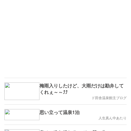
梅雨入りしたけど、大雨だけは勘弁して
くれぇ～～⤴️⤴️
ド田舎温泉館主ブログ
思い立って温泉1泊
人生真ん中あたり