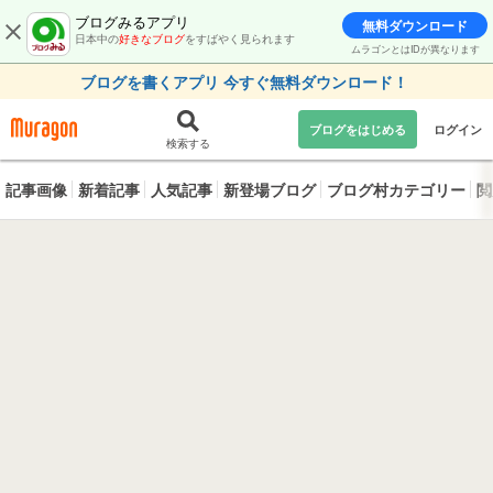
ブログみるアプリ
無料ダウンロード
日本中の
好きなブログ
をすばやく見られます
ムラゴンとはIDが異なります
ブログを書くアプリ 今すぐ無料ダウンロード！
ブログをはじめる
ログイン
検索する
記事画像
新着記事
人気記事
新登場ブログ
ブログ村カテゴリー
閲