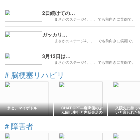
2日続けての…
まさかのステージ4、、、でも前向きに笑顔で。
ガッカリ…
まさかのステージ4、、、でも前向きに笑顔で。
3月13日は…
まさかのステージ4、、、でも前向きに笑顔で。
#
脳梗塞リハビリ
氷と、マイボトル
CHAT GPT―麻痺側のぶ
入院先に持っ
ん回し歩行と内反尖足の
いと言われた
鍵を発見?−3−4
#
障害者