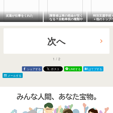
友達が仕事をくれた
障害者は車の税金が安く
特別支援学校
なる？自動車税の種類や
＋他のトップ
減免となる要件、申請手
外生活する精
続きの流れ
次へ
1
/
2
シェアする
LINEする
はてブする
メールする