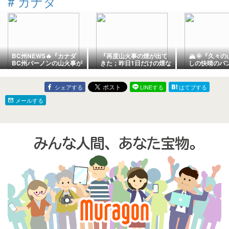
#
カナダ
BC州NEWS🔥『カナダ
『再度山火事の煙が出て
🏔️🌞『久々
BC州バーノンの山火事が
きた；昨日1日だけの煙な
しの快晴のバ
悲惨😱』💐『久々のキャ
し快晴だった😭』『所用
はり煙なしの
スケードガーデン（花
で隣町キャンモアに行っ
も素敵』『Ride
畑）の今日の花々』『小
たがそこも煙あり』『空
Shopで新し
シェアする
LINEする
はてブする
さな池もあり花の種類も
がスッキリせず冴えない
ト』『ゴール
多い』『これぞカナダと
日』＊「記事書き」は
リバーGolden R
メールする
いう観光バス停車中』＊
Banff,Canada
🐶の愛犬ディ
「記事書き」は
え』＊「記事
Banff,Canada
Banff,Canada