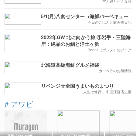
空と緑と小さな窓
5/1(月)八食センター→海鮮バーベキュー
今日のごはんと飲み物日記
2022年GW 北に向かう旅 ④岩手・三陸海
岸：絶品のお鮨と浄土ヶ浜
Bonne（ボンヌ）のブログ
北海道高級海鮮グルメ福袋
ガーベラのお得情報
リベンジ☆全国うまいものまつり
人生は修行 。中国江蘇省生活
#
アワビ