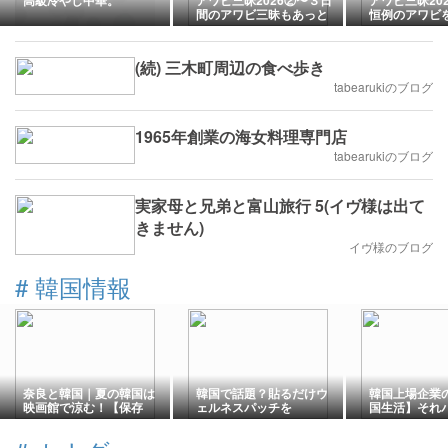
高級冷やし中華。
アワビ三昧2026②〜３日
アワビ三昧20
間のアワビ三昧もあっと
恒例のアワビ
いう間で
前に出発した
(続) 三木町周辺の食べ歩き
tabearukiのブログ
1965年創業の海女料理専門店
tabearukiのブログ
実家母と兄弟と富山旅行 5(イヴ様は出て
きません)
イヴ様のブログ
#
韓国情報
奈良と韓国｜夏の韓国は
韓国で話題？貼るだけウ
韓国上場企業
映画館で涼む！【保存
ェルネスパッチを
国生活】それ
版】
MIMILINEで購入してみた
ねーの？
♪