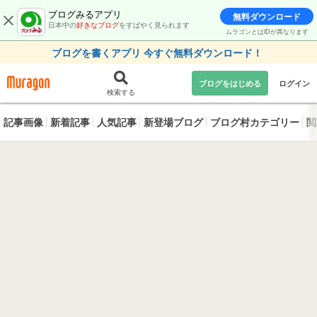
ブログみるアプリ
無料ダウンロード
日本中の
好きなブログ
をすばやく見られます
ムラゴンとはIDが異なります
ブログを書くアプリ 今すぐ無料ダウンロード！
ブログをはじめる
ログイン
検索する
記事画像
新着記事
人気記事
新登場ブログ
ブログ村カテゴリー
閲