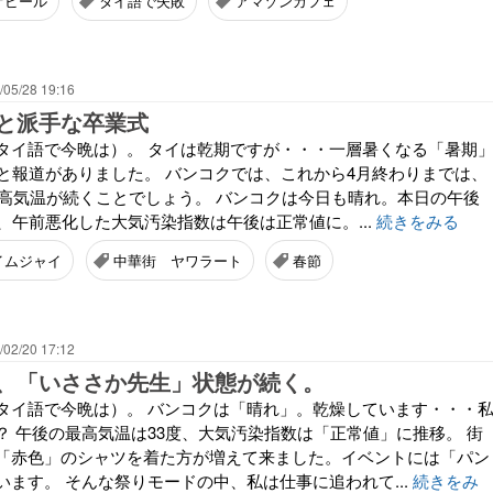
オビール
タイ語で失敗
アマゾンカフェ
/05/28 19:16
と派手な卒業式
タイ語で今晩は）。 タイは乾期ですが・・・一層暑くなる「暑期
ると報道がありました。 バンコクでは、これから4月終わりまでは、
の最高気温が続くことでしょう。 バンコクは今日も晴れ。本日の午後
、午前悪化した大気汚染指数は午後は正常値に。...
続きをみる
イムジャイ
中華街 ヤワラート
春節
/02/20 17:12
、「いささか先生」状態が続く。
タイ語で今晩は）。 バンコクは「晴れ」。乾燥しています・・・
？ 午後の最高気温は33度、大気汚染指数は「正常値」に推移。 街
「赤色」のシャツを着た方が増えて来ました。イベントには「パン
ます。 そんな祭りモードの中、私は仕事に追われて...
続きをみ