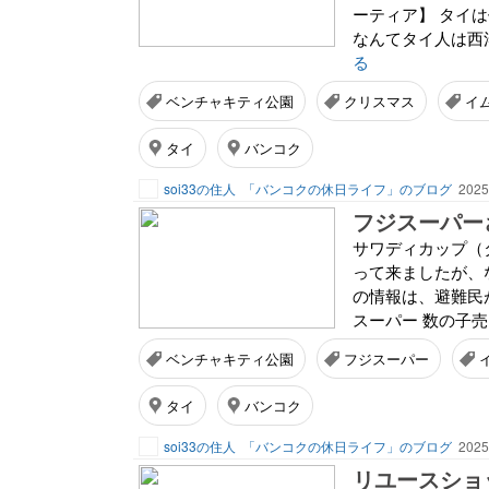
ーティア】 タイ
なんてタイ人は西洋
る
ベンチャキティ公園
クリスマス
イ
タイ
バンコク
soi33の住人
「バンコクの休日ライフ」のブログ
2025
フジスーパー
サワディカップ（
って来ましたが、
の情報は、避難民
スーパー 数の子売
ベンチャキティ公園
フジスーパー
タイ
バンコク
soi33の住人
「バンコクの休日ライフ」のブログ
2025
リユースショ