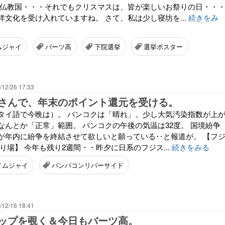
は仏教国・・・それでもクリスマスは、皆が楽しいお祭りの日・・
文化を受け入れていますね。 さて、私は少し寝坊を...
続きをみ
ムジャイ
バーツ高
下院選挙
選挙ポスター
/12/26 17:33
さんで、年末のポイント還元を受ける。
タイ語で今晩は）。 バンコクは「晴れ」。少し大気汚染指数が上
なんとか「正常」範囲。 バンコクの午後の気温は32度。 国境紛争
が年内に紛争を終結させて欲しいと願っている‥と報道が。 【フ
り場】 今年も残り2週間・・昨夕に日系のフジス...
続きをみる
イムジャイ
バンパコンリバーサイド
/12/16 18:41
ップを覗く＆今日もバーツ高。