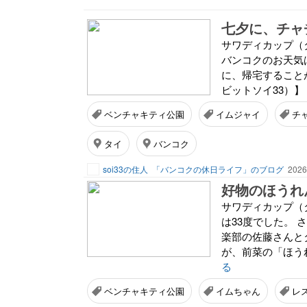
七夕に、チャ
サワディカップ（
バンコクのお天気
に、帰宅すること
ビットソイ33）】
ベンチャキティ公園
イムジャイ
チ
タイ
バンコク
soi33の住人
「バンコクの休日ライフ」のブログ
2026
好物のほうれ
サワディカップ（
は33度でした。
楽部の佐藤さんと
が、前菜の「ほう
る
ベンチャキティ公園
イムちゃん
レ