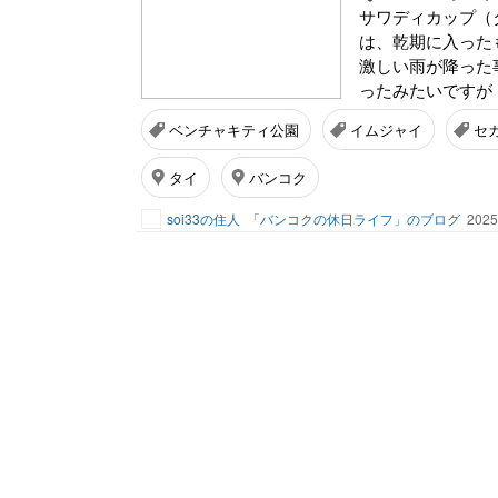
サワディカップ（
は、乾期に入った
激しい雨が降った
ったみたいですが・
ベンチャキティ公園
イムジャイ
セ
タイ
バンコク
soi33の住人
「バンコクの休日ライフ」のブログ
2025