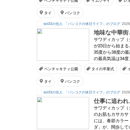
ベンチャキティ公園
イムジャイ
レ
タイ
バンコク
soi33の住人
「バンコクの休日ライフ」のブログ
2026
地味な中華街
サワディカップ（
が23日から始ま
35度から38度
の最高気温は34度
ベンチャキティ公園
タイの卒業式
タイ
バンコク
soi33の住人
「バンコクの休日ライフ」のブログ
2026
仕事に追われ
サワディカップ（
のお肌もカサカサ
には、春節カラー
ダ」が、闊歩してい