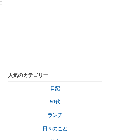
ウィンブルドン
人気のカテゴリー
日記
温
50代
す
ランチ
日々のこと