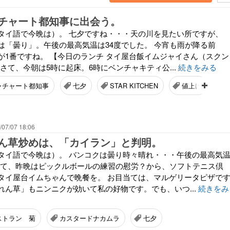
チャート都知事に出会う。
タイ語で今晩は）。 七夕ですね・・・天の川を見たい所ですが、
は「曇り」。午後の最高気温は34度でした。 今宵も雨が降る前
が1番ですね。 【今日のランチ タイ屋台飯イムジャイさん（スクン
 さて、今朝は5時に起床。6時にベンチャキティ公...
続きをみる
ャチャート都知事
七夕
STAR KITCHEN
値上げ
/07/07 18:06
ん草炒めは、「カイラン」と判明。
タイ語で今晩は）。 バンコクは曇り時々晴れ・・・午後の最高気
 さて、昨晩はピックルボールの練習の慰労？から、ソフトテニス倶
タイ屋台イムちゃんで晩餐を。 お目当ては、マルゲリータピザで
れん草」もニンニクが効いて私の好物です。でも、いつ...
続きをみ
ストラン 菊
カスタードナカムラ
七夕