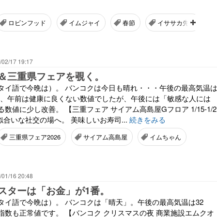
ロビンフッド
イムジャイ
春節
イササカ先生
/02/17 19:17
＆三重県フェアを覗く。
タイ語で今晩は）。 バンコクは今日も晴れ・・・午後の最高気温
染は、午前は健康に良くない数値でしたが、午後には「敏感な人には
数値に少し改善。 【三重フェア サイアム高島屋Gフロア 1/15-1/2
似合いな社交の場へ。 美味しいお寿司...
続きをみる
三重県フェア2026
サイアム高島屋
イムちゃん
/01/16 20:48
スターは「お金」が1番。
タイ語で今晩は）。 バンコクは「晴天」。午後の最高気温は32
指数も正常値です。 【バンコク クリスマスの夜 商業施設エムクオ