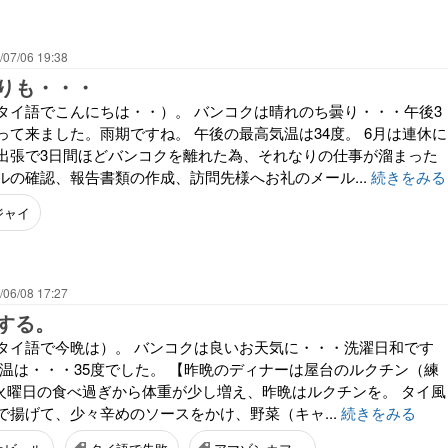
/07/06 19:38
りも・・・
タイ語でこんにちは・・）。 バンコクは晴れのち曇り・・・午後3
って来ました。雨期ですね。 午後の最高気温は34度。 6月は連休に
出張で3日間ほどバンコクを離れた為、それなりの仕事が溜まった
ルの確認、報告書類の作成、訪問先様へお礼のメール...
続きをみる
ジャイ
/06/08 17:27
する。
タイ語で今晩は）。 バンコクは良いお天気に・・・洗濯日和です
気温は・・・35度でした。 【昨晩のディナーは屋台のルクチン（練
】 火曜日の食べ過ぎから体重が少し増え、昨晩はルクチンを。 タイ風
で揚げて、少々辛めのソースをかけ、野菜（キャ...
続きをみる