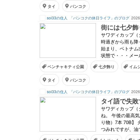
タイ
バンコク
soi33の住人
「バンコクの休日ライフ」のブログ
2026
街には七夕飾
サワディカップ（
時過ぎから雨も降
始まり、ベトナム
状態で・・・メー
ベンチャキティ公園
七夕飾り
イム
タイ
バンコク
soi33の住人
「バンコクの休日ライフ」のブログ
2026
タイ語で失敗
サワディカップ（
ね。 午後の最高
り物）7本 70B
つみれですが、油