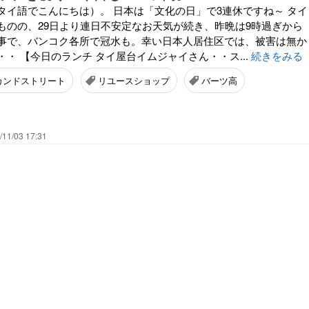
タイ語でこんにちは）。 日本は「文化の日」で3連休ですね～ タイ
ものの、29日より連日不安定なお天気が続き、昨晩は9時過ぎから
事で、バンコク各所で冠水も。幸い日本人居住区では、被害は無か
・ 【今日のランチ タイ屋台イムジャイさん・・ス...
続きをみる
カンドストリート
リユースショップ
バーツ高
/11/03 17:31