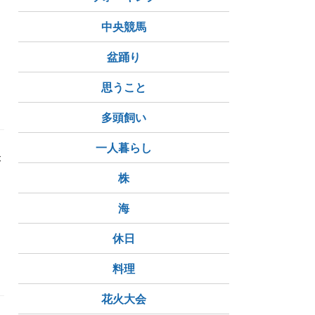
・
中央競馬
盆踊り
思うこと
多頭飼い
一人暮らし
が
株
ジ
海
休日
料理
花火大会