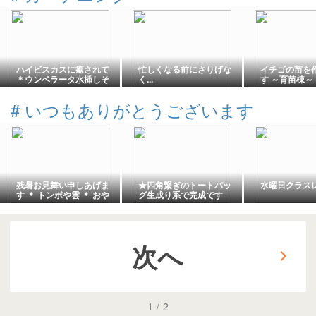
ハイビスカスに癒されて
忙しくなる前にさりげな
イチゴの苗を
＊ウンベラータ水挿しそ
く...
す ～育苗棟～
の後
#
いつもありがとうございます
残暑お見舞い申しあげま
★四角繋ぎのトートバッ
水曜日クラス
す ＊ トンボや雲 ＊ おや
グ生成り系で完成です
つ
次へ
1
/
2