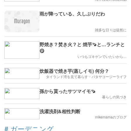
雨が降っている、久しぶりだわ
雑多な日々は徒然に
野焼き？焚き火？と 焼芋🍠と…ランチと
😋
いつもゴキゲンでいたいから…
炊飯器で焼き芋(蒸しイモ) 何分？
タイランド湾を見て暮らす・パタヤコージーライフ
孫から貰ったサツマイモ🍠
暮らしの気づき
洗濯洗剤&相性判断
mikemamaのブログ
#
ガーデニング