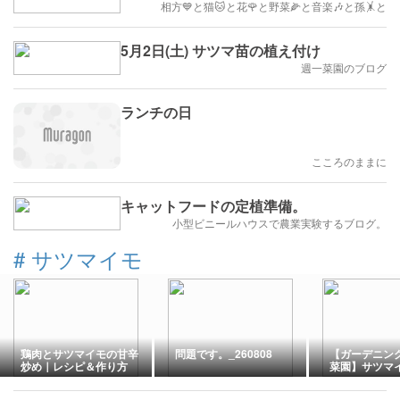
相方💙と猫🐱と花🌹と野菜🌽と音楽🎶と孫🤸と
5月2日(土) サツマ苗の植え付け
週一菜園のブログ
ランチの日
こころのままに
キャットフードの定植準備。
小型ビニールハウスで農業実験するブログ。
#
サツマイモ
鶏肉とサツマイモの甘辛
問題です。_260808
【ガーデニン
炒め｜レシピ＆作り方
菜園】サツマ
出ました！