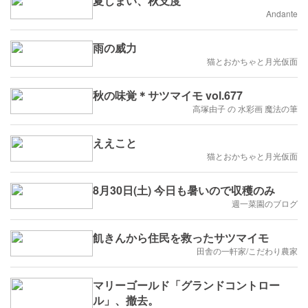
夏じまい、秋支度
Andante
雨の威力
猫とおかちゃと月光仮面
秋の味覚＊サツマイモ vol.677
高塚由子 の 水彩画 魔法の筆
ええこと
猫とおかちゃと月光仮面
8月30日(土) 今日も暑いので収穫のみ
週一菜園のブログ
飢きんから住民を救ったサツマイモ
田舎の一軒家/こだわり農家
マリーゴールド「グランドコントロー
ル」、撤去。