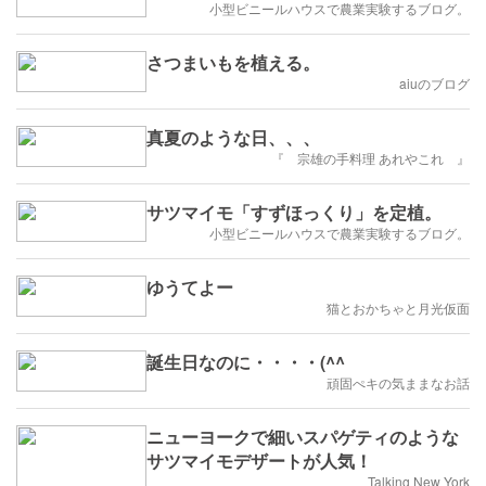
小型ビニールハウスで農業実験するブログ。
さつまいもを植える。
aiuのブログ
真夏のような日、、、
『 宗雄の手料理 あれやこれ 』
サツマイモ「すずほっくり」を定植。
小型ビニールハウスで農業実験するブログ。
ゆうてよー
猫とおかちゃと月光仮面
誕生日なのに・・・・(^^ゞ
頑固ぺキの気ままなお話
ニューヨークで細いスパゲティのような
サツマイモデザートが人気！
Talking New York