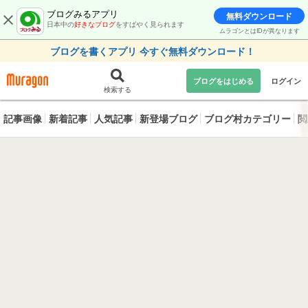
ブログみるアプリ
無料ダウンロード
日本中の
好きなブログ
をすばやく見られます
ムラゴンとはIDが異なります
ブログを書くアプリ 今すぐ無料ダウンロード！
ブログをはじめる
ログイン
検索する
記事画像
新着記事
人気記事
新登場ブログ
ブログ村カテゴリー
閲