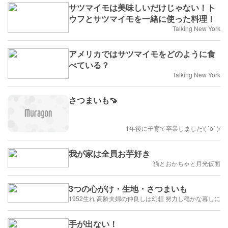
サツマイモは美味しいだけじゃない！ト
ウフとサツマイモを一緒に使った料理！
Talking New York
アメリカではサツマイモをどのように食
べている？
Talking New York
さつまいも🍠
1年後に子育て卒業しました\( ˆoˆ )/
我が家は全員お芋好き
猫とおかちゃと月光仮面
3つの心がけ・生地・さつまいも
1952生れ 高齢夫婦の仲良しは幻想 努力し穏かな暮しに
手が出ない！