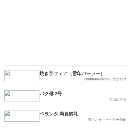
焼き芋フェア（雪印パーラー）
okamehachimokuのブログ
パク俳 2号
里山に登る
ベランダ 満員御礼
猫とおかちゃと月光仮面