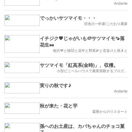
Andante
でっかいサツマイモ・・・
田舎の一軒家/こだわり農家
イチジク🧡じゃがいも🥔サツマイモ🍠落
花生🥜
相方💙と猫🐱と花🌹と野菜🌽と音楽🎶と孫🤸と
サツマイモ「紅高系(金時)」、収穫。
小型ビニールハウスで農業実験するブログ。
実りの秋です♪
Andante
秋が来た・花と芋
還暦からのリスタート
孫へのお土産は、カバちゃんのチョコ菓