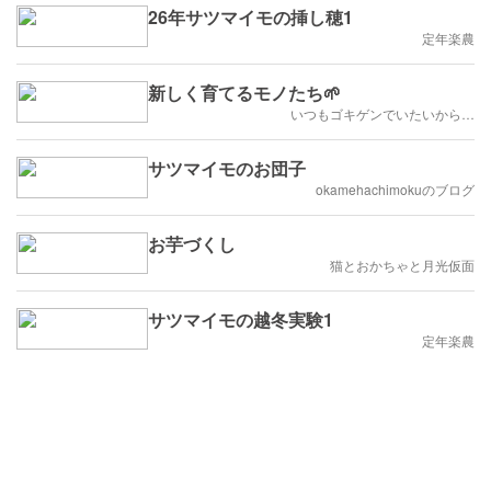
26年サツマイモの挿し穂1
定年楽農
新しく育てるモノたち🌱
いつもゴキゲンでいたいから…
サツマイモのお団子
okamehachimokuのブログ
お芋づくし
猫とおかちゃと月光仮面
サツマイモの越冬実験1
定年楽農