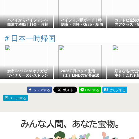
ハノイからハイフォンへ
ハイフォン駅ガイド｜時
カットビ空港
鉄道で移動｜料金・時刻
刻表・切符・Grab・駅周
内アクセス・G
表・車内・乗り方を実体
辺を実際に利用して紹介
カルバス・空
験で解説
#
日本一時帰国
余市Occi Gabi オチガビ
2026/8月のタイ生活
好きなものだ
ワイナリーのレストラン
（１）LINEの安否確認
幸せ！これも
でランチ
げw
シェアする
LINEする
はてブする
メールする