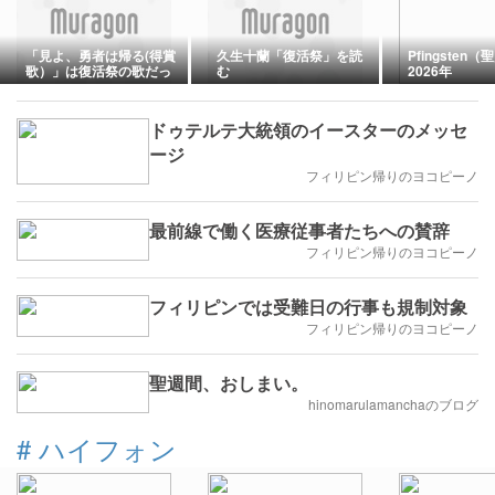
「見よ、勇者は帰る(得賞
久生十蘭「復活祭」を読
Pfingsten
歌）」は復活祭の歌だっ
む
2026年
た！
ドゥテルテ大統領のイースターのメッセ
ージ
フィリピン帰りのヨコピーノ
最前線で働く医療従事者たちへの賛辞
フィリピン帰りのヨコピーノ
フィリピンでは受難日の行事も規制対象
フィリピン帰りのヨコピーノ
聖週間、おしまい。
hinomarulamanchaのブログ
#
ハイフォン