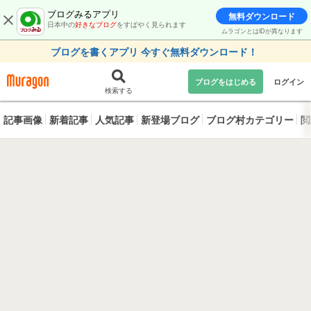
ブログみるアプリ
無料ダウンロード
日本中の
好きなブログ
をすばやく見られます
ムラゴンとはIDが異なります
ブログを書くアプリ 今すぐ無料ダウンロード！
ブログをはじめる
ログイン
検索する
記事画像
新着記事
人気記事
新登場ブログ
ブログ村カテゴリー
閲