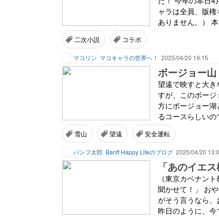
た！ 今年の本日
ャラは全員、版権
ありません。） 本
二次小説
コラボ
マコリン
マコキャラの世界へ！
2025/04/20 19:15
ボージョー山
望遠で映すと大き
すが、このボージョー
方にボージョー湖
るコースらしいので
雪山
望遠
安全運転
バンフ太郎
Banff Happy Lifeのブログ
2025/04/20 13:
（東京カベナント
聞かせて！」 お
がそう言うなら、
昨日のように、今で