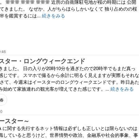
🌸🌸🌸 🌸🌸🌸 🌸🌸🌸 近所の自衛隊駐屯地が桜の時期には 公開
してきました。 なぜか、人がちらほらしかいなくて 独り占めのの桜
🌸を鑑賞するには...
続きをみる
9:46
スター・ロングウィークエンド
ました。 日の入りが20時10分を過ぎたので20時半でもまだ真っ
感じです。 スマホで撮るから余計に明るく見えますが実際もそれ
 さて、今週末はイースターのロングウィークエンドです。昨日あ
み始めて家族連れの観光客が増えてきた感じです。...
続きをみる
春
00
ースター～
SARA に関する先行するネット情報は必ずしも正しいとは限らないのは
識していると思うけど、世界情勢や政治、金融系や社会的事象、事