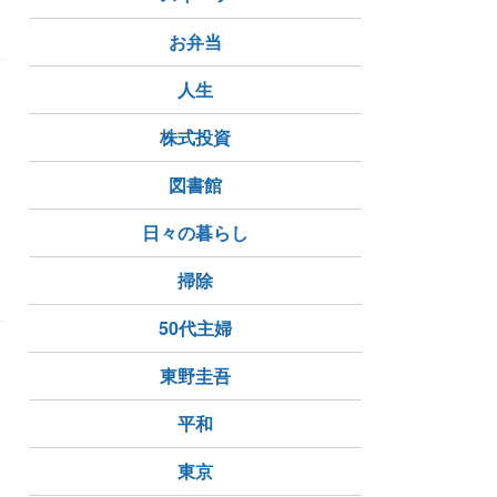
お弁当
人生
株式投資
図書館
ぎ
義理の母
子供
日々の暮らし
掃除
50代主婦
東野圭吾
平和
東京