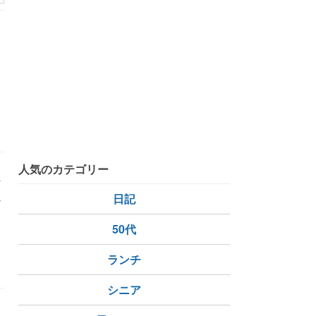
人気のカテゴリー
女
れ
日記
イ
50代
ランチ
シニア