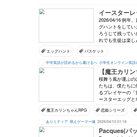
イースターレ
2026/04/1
グハントをしてい
ろうじて残ってい
れでも生徒は楽しん
エッグハント
バスケット
中学英語が読めるから書けるへ
小学生オンライン英語
桜舞う風が運ぶの
たちは、僕たちに
るプレイヤーの「
ースターエッグと幸
魔王カリンちゃんRPG
恋姫シリーズ
ありミティア
萌えゲーマー魂
2026/04/10 01:16
Pacques(パ