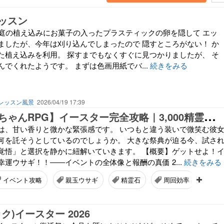
ッスン
6 例年、庭の植え込みにお菓子の入ったプラスティックの卵を隠して エッ
ましたが、今年は刈り込んでしまったので 隠すところがない！ か
た植え込みを利用。 探すまでもなくすぐに見つかりましたが、 そ
でくれたようです。 まずは色画用紙でバ...
続きをみる
レッスン風景
2026/04/19 17:39
【
魔王カリンちゃんRPG】イースター完全攻略｜3,000精霊石を逃さない「親玉ウサギ」周回の黄金比と、1周年に向けた“後悔しない”リソース管理】
は、甘い香りと微かな緊張感です。 いつもと違う装いで微笑む彼
何を託そうとしているのでしょうか。 大きな祭典が迫る今、試さ
覚悟」と選択を静かに紐解いていきます。 【概要】ゲットせよ！
運ウサギ！！――イベントの全体像と報酬の真価 2...
続きをみる
イベント攻略
親玉ウサギ
精霊石
周回効率
ック)イースター 2026