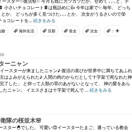
ク) イースター✨復活祭✨ 今月も既にカツカツだが、せめて ､､､と、チ
 小さいチョコレート🍫は瓶詰めに👍 今年は家で✨ 毎年、 どっち
､とか、 どっちが多く見つけた､､､とか、 次女がうるさいので😵
チョコレートを...
続きをみる
結婚
海外生活
旦那
長女
次女
チョコレー
:26
ターニャン
しもイースターが来ましたニャン♪ 復活の喜びが世界中に満ちてあふ
 主はよみがえられた♪ 人間の肉のからだとして十字架で死なれた神
が完了した」 と仰って人類の罪のあがないとなって、 神の愛をあら
たニャン。 イエスさまは十字架で死んで ...
続きをみる
自衛隊の桜並木🌸
ースター🐣でした。 可愛い😍イースターたまご、通っている教会