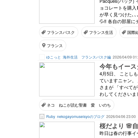
Pacques(パッ
ョコレートを購入
が早く見つけた､､
💦‼️ 各自の部屋に
フランスバスク
フランス生活
国際
フランス
ゆこっと
海外生活 フランスバスク編
2026/04/09 01
今年もイース
4月5日、 こと
ていますニャン。
さまが 「すべて
わしてくださいまし
ネコ ねこが読む聖書 愛 いのち
Ruby
nekogayomuseisyoのブログ
2026/04/06 23:00
桜だより 🌸
昨日は春の行事イ