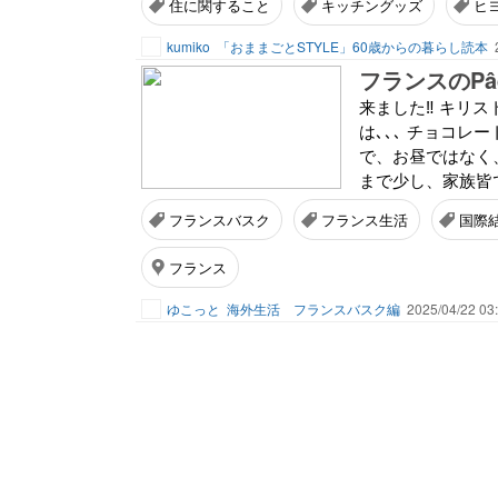
住に関すること
キッチングッズ
ヒ
kumiko
「おままごとSTYLE」60歳からの暮らし読本
フランスのPâ
来ました‼️ キ
は､､､ チョコレ
で、お昼ではなく、
まで少し、家族皆で
フランスバスク
フランス生活
国際
フランス
ゆこっと
海外生活 フランスバスク編
2025/04/22 03