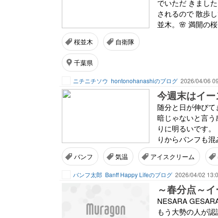
でいただ きました。 
されるので 散歩
並木。🌸 満開の桜
桜並木
自衛隊
千葉県
ニチニチソウ
hontonohanashiのブログ
2026/04/06 0
今週末はイー
随分と日が伸びてき
暗じゃないと言う
りに明るいです。
りからバンフも混
バンフ
気温
アイスクリーム
バンフ太郎
Banff Happy Lifeのブログ
2026/04/02 13:
～春分点～イ
NESARA GE
もう大勢の人が認