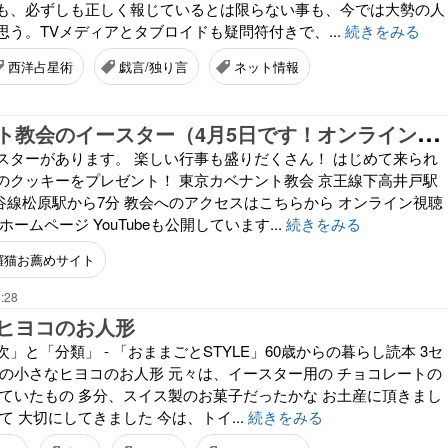
も、必ずしも正しく報じているとは限らない事も、今では大勢の人
う。TVメディアとタブロイドも疑問符付きで、...
続きをみる
西洋占星術
戯言/独り言
ネット情報
東
京カベナント教会のイースター（4月5日です！オンライン視聴もできます）
スターがあります。 楽しい行事も盛りだくさん！ はじめて来られ
のクッキーをプレゼント！ 東京カベナント教会 京王線下高井戸駅
谷線松原駅から7分 教会へのアクセスはこちらから オンライン視聴
ームページ YouTubeも公開しています...
続きをみる
鑼猫お薦めサイト
:28
ヒヨコのお人形
」と「分類」 - 「おままごとSTYLE」60歳からの暮らし読本 3セ
この小さなヒヨコのお人形 元々は、イースター用の チョコレートの
いていたもの 多分、スイス製のお菓子だったかな お土産に頂きまし
て 大切にしてきました 今は、トイ...
続きをみる