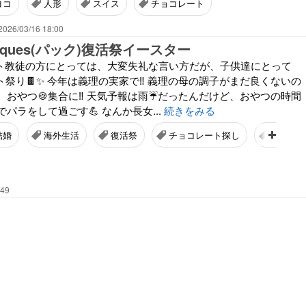
ヨコ
人形
スイス
チョコレート
2026/03/16 18:00
ques(パック)復活祭イースター
リスト教徒の方にとっては、大変失礼な言い方だが、子供達にとって
ート祭り🍫✨ 今年は義理の実家で‼️ 義理の母の調子がまだ良くないの
おやつ🍪集合に‼️ 天気予報は雨☔️だったんだけど、おやつの時間
パラをして過ごす💪 なんか長女...
続きをみる
結婚
海外生活
復活祭
チョコレート探し
食べす
:49