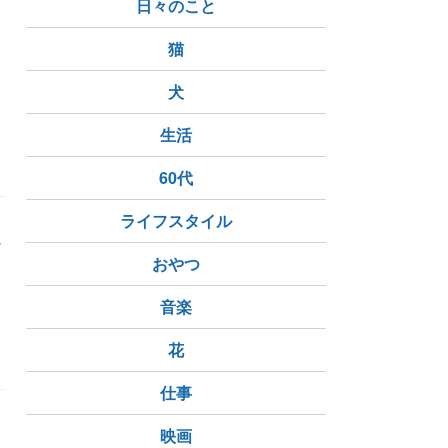
日々のこと
猫
犬
ト
復活祭
生活
60代
ライフスタイル
れ
おやつ
音楽
花
仕事
映画