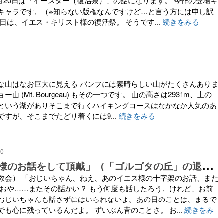
4月20日は「イースター（復活祭）」の話になります。 今作の登場キ
キャラです。（※知らない版権なんですけど…と言う方には申し訳
日は、イエス・キリスト様の復活祭。 そうです...
続きをみる
な山はなお巨大に見える バンフには素晴らしい山がたくさんあり
山 (Mt. Bourgeau) もその一つです。 山の高さは2931m、上の
という湖がありそこまで行くハイキングコースはなかなか人気のあ
すが、そこまでたどり着くには9...
続きをみる
00
「
あのイエス様のお話をして頂戴」（「ゴルゴタの丘」の退役兵士が孫娘に語るイエス様のお話）
教会） 「おじいちゃん、ねえ、あのイエス様の十字架のお話、ま
やおや……またその話かい？ もう何度も話したろう。けれど、お前
おじいちゃんも話さずにはいられないよ。あの日のことは、まるで
も心に残っているんだよ。 ずいぶん昔のことさ。 お...
続きをみ