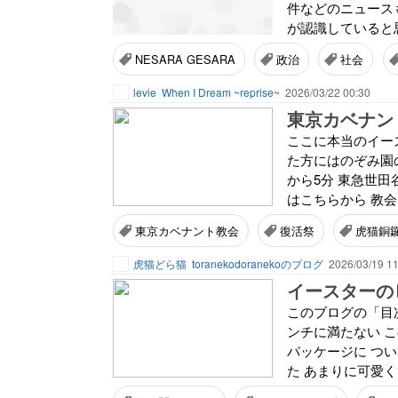
件などのニュース
が認識していると思
NESARA GESARA
政治
社会
levie
When I Dream ~reprise~
2026/03/22 00:30
ここに本当のイー
た方にはのぞみ園
から5分 東急世田
はこちらから 教会ホ
東京カベナント教会
復活祭
虎猫銅
虎猫どら猫
toranekodoranekoのブログ
2026/03/19 11
イースターの
このブログの「目次
ンチに満たない 
パッケージに つ
た あまりに可愛く