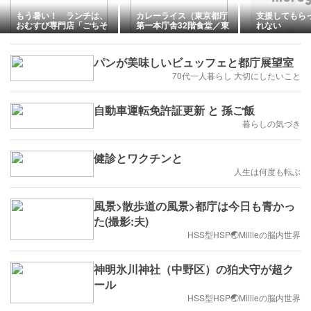
もう暑い！ ランチは、
カレーライス（東京都庁
支援してもら
おむすび専門店「ごちそ
第一本庁舎32階食堂／東
れない
う焼むすび おにまる 西新
京都新宿区）
宿店」
パンが美味しいビュッフェと都庁展望室
70代一人暮らし 大切にしたいこと
自動車運転免許証更新 と 孫ご飯
暮らしの気づき
健診とワクチンと
人生は何度も転ぶ
風景>散歩道の風景>都庁は今日も青かっ
た(撮影:夫)
HSS型HSP🌏Millieの脳内世界
神明氷川神社（中野区）の狛犬守が超ク
ール
HSS型HSP🌏Millieの脳内世界