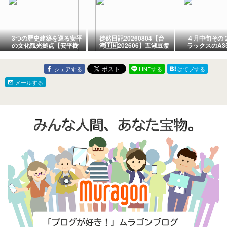
3つの歴史建築を巡る安平
徒然日記20260804【台
４月中旬その
の文化観光拠点【安平樹
湾🇹🇼202606】五湖豆漿
ラックスのA35
屋園区】＠台南
@南京復興・興安街 台北
1000“カー
の朝が始まる
機”)
シェアする
LINEする
はてブする
メールする