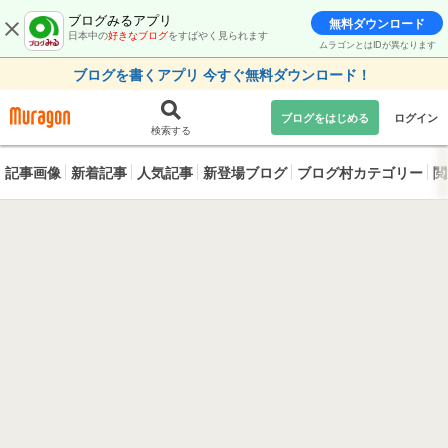
ブログみるアプリ
無料ダウンロード
日本中の
好きなブログ
をすばやく見られます
ムラゴンとはIDが異なります
ブログを書くアプリ 今すぐ無料ダウンロード！
ブログをはじめる
ログイン
検索する
記事画像
新着記事
人気記事
新登場ブログ
ブログ村カテゴリー
閲