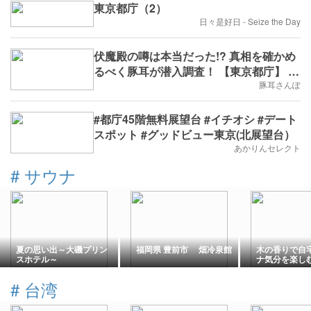
東京都庁（2）
日々是好日 - Seize the Day
伏魔殿の噂は本当だった!? 真相を確かめ
るべく豚耳が潜入調査！ 【東京都庁】 訪
問日2016年8月24日
豚耳さんぽ
#都庁45階無料展望台 #イチオシ #デート
スポット #グッドビュー東京(北展望台）
あかりんセレクト
#
サウナ
夏の思い出～大磯プリン
福岡県 豊前市 畑冷泉館
木の香りで自
スホテル～
ナ気分を楽し
#
台湾