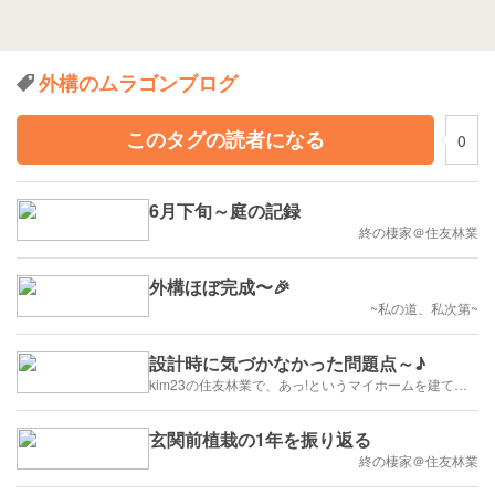
外構のムラゴンブログ
このタグの読者になる
0
6月下旬～庭の記録
終の棲家＠住友林業
外構ほぼ完成〜🎉
~私の道、私次第~
設計時に気づかなかった問題点～♪
kim23の住友林業で、あっ!というマイホームを建てます
玄関前植栽の1年を振り返る
終の棲家＠住友林業