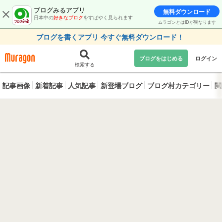
ブログみるアプリ
無料ダウンロード
日本中の
好きなブログ
をすばやく見られます
ムラゴンとはIDが異なります
ブログを書くアプリ 今すぐ無料ダウンロード！
ブログをはじめる
ログイン
検索する
記事画像
新着記事
人気記事
新登場ブログ
ブログ村カテゴリー
閲