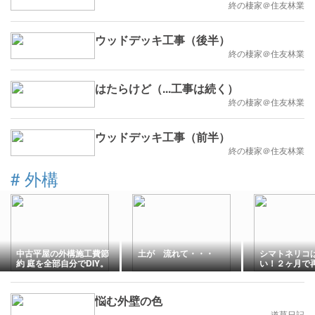
終の棲家＠住友林業
ウッドデッキ工事（後半）
終の棲家＠住友林業
はたらけど（...工事は続く）
終の棲家＠住友林業
ウッドデッキ工事（前半）
終の棲家＠住友林業
#
外構
中古平屋の外構施工費節
土が 流れて・・・
シマトネリコ
約 庭を全部自分でDIY。
い！２ヶ月で
悩む外壁の色
道草日記