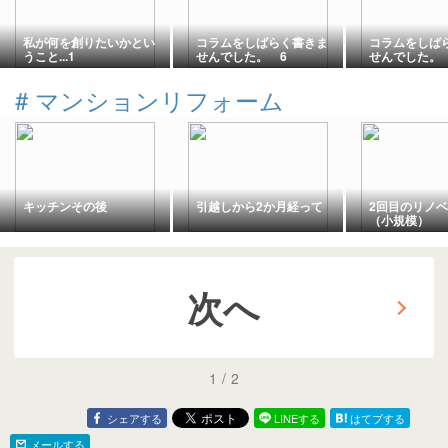
私が何を創りたいかとい
コラムをしばらく書きま
コラムをしば
うこと...1
せんでした。 6
せんでした。
#
マンションリフォーム
キッチンその後
引越しから2か月経って
2回目のリノ
（小規模）
次へ
1
/
2
シェアする
LINEする
はてブする
メールする