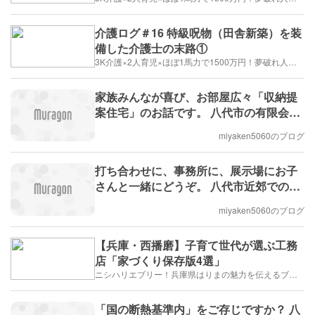
介護ログ＃16 特級呪物（田舎新築）を装
備した介護士の末路①
3K介護×2人育児×ほぼ1馬力で1500万円！夢破れ人生のドM攻略記
家族みんなが喜び、お部屋広々「収納提
案住宅」のお話です。 八代市の有限会社
宮坂建設です。
miyaken5060のブログ
打ち合わせに、事務所に、展示場にお子
さんと一緒にどうぞ。 八代市近郊での住
まい造りを応援しています。
miyaken5060のブログ
【兵庫・西播磨】子育て世代が選ぶ工務
店「家づくり保存版4選」
ニシハリエブリー！兵庫県はりまの魅力を伝えるブログ【西播磨】
「国の断熱基準内」をご存じですか？ 八