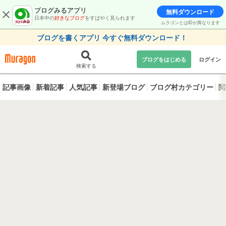
ブログみるアプリ
無料ダウンロード
日本中の
好きなブログ
をすばやく見られます
ムラゴンとはIDが異なります
ブログを書くアプリ 今すぐ無料ダウンロード！
ブログをはじめる
ログイン
検索する
記事画像
新着記事
人気記事
新登場ブログ
ブログ村カテゴリー
閲