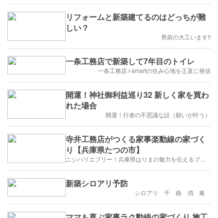
リフォームと新築建てるのはどっちが難
しい？
男前の大工います!!
一条工務店で新築して7年目のトイレ
一条工務店 i-smartの住み心地を正直に発信
開運！神社御利益巡り32 新しく家を買わ
れた場合
開運！行者の不思議な話（願いが叶う）
寺井工務店がつくる家事楽動線の家づく
り【兵庫県たつの市】
ニシハリエブリー！兵庫県はりまの魅力を伝えるブログ【西播磨】
新築シロアリ予防
シロアリ 千 曲 消 毒
ママも喜ぶ家事ラク動線の家づくり 施工