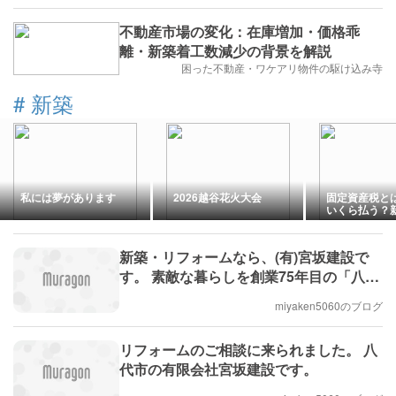
不動産市場の変化：在庫増加・価格乖
離・新築着工数減少の背景を解説
困った不動産・ワケアリ物件の駆け込み寺
#
新築
私には夢があります
2026越谷花火大会
固定資産税と
いくら払う？
建てる前に知
い基礎知識
新築・リフォームなら、(有)宮坂建設で
す。 素敵な暮らしを創業75年目の「八代
の住宅専門店」で。
miyaken5060のブログ
リフォームのご相談に来られました。 八
代市の有限会社宮坂建設です。