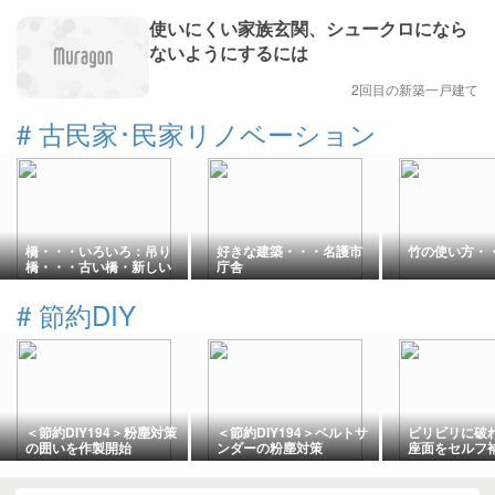
使いにくい家族玄関、シュークロになら
ないようにするには
2回目の新築一戸建て
#
古民家･民家リノベーション
橋・・・いろいろ：吊り
好きな建築・・・名護市
竹の使い方・
橋・・・古い橋・新しい
庁舎
技術の橋
#
節約DIY
＜節約DIY194＞粉塵対策
＜節約DIY194＞ベルトサ
ビリビリに破
の囲いを作製開始
ンダーの粉塵対策
座面をセルフ
ぴったりのア
介