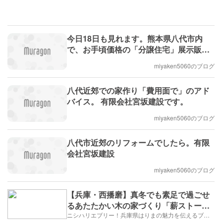
今日18日も見れます。熊本県八代市内
で、お手頃価格の「分譲住宅」展示販売
中。(有)宮坂建設
miyaken5060のブログ
八代近郊での家作り「費用面で」のアド
バイス。 有限会社宮坂建設です。
miyaken5060のブログ
八代市近郊のリフォームでしたら。有限
会社宮坂建設
miyaken5060のブログ
【兵庫・西播磨】真冬でも素足で過ごせ
るあたたかい木の家づくり「薪ストーブ
特集2025」
ニシハリエブリー！兵庫県はりまの魅力を伝えるブログ【西播磨】