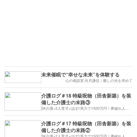
未来催眠で“幸せな未来”を体験する
心の相談室 向月謙信｜癒しの光を求めて
介護ログ＃18 特級呪物（田舎新築）を装
備した介護士の末路③
3K介護×2人育児×ほぼ1馬力で1500万円！夢破れ人生のドM攻略記
介護ログ＃17 特級呪物（田舎新築）を装
備した介護士の末路②
3K介護×2人育児×ほぼ1馬力で1500万円！夢破れ人生のドM攻略記