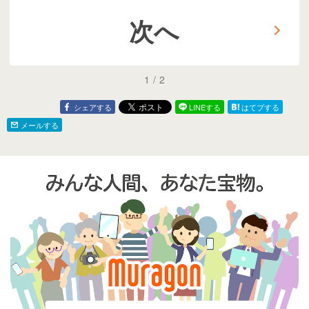
次へ
1
/
2
シェアする
LINEする
はてブする
メールする