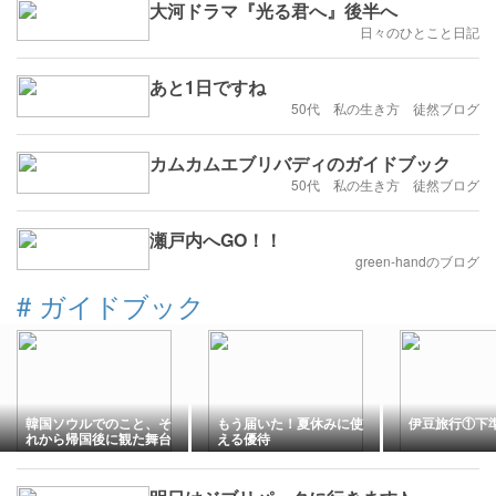
大河ドラマ『光る君へ』後半へ
日々のひとこと日記
あと1日ですね
50代 私の生き方 徒然ブログ
カムカムエブリバディのガイドブック
50代 私の生き方 徒然ブログ
瀬戸内へGO！！
green-handのブログ
#
ガイドブック
韓国ソウルでのこと、そ
もう届いた！夏休みに使
伊豆旅行①下
れから帰国後に観た舞台
える優待
のこと