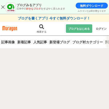
ブログみるアプリ
無料ダウンロード
日本中の
好きなブログ
をすばやく見られます
ムラゴンとはIDが異なります
ブログを書くアプリ 今すぐ無料ダウンロード！
ブログをはじめる
ログイン
検索する
記事画像
新着記事
人気記事
新登場ブログ
ブログ村カテゴリー
閲