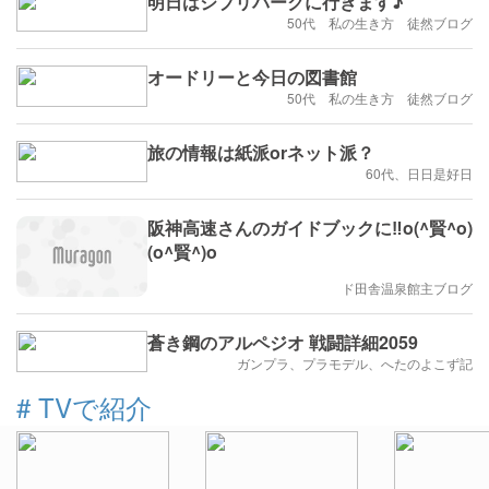
明日はジブリパークに行きます♪
50代 私の生き方 徒然ブログ
オードリーと今日の図書館
50代 私の生き方 徒然ブログ
旅の情報は紙派orネット派？
60代、日日是好日
阪神高速さんのガイドブックに‼️o(^賢^o)
(o^賢^)o
ド田舎温泉館主ブログ
蒼き鋼のアルペジオ 戦闘詳細2059
ガンプラ、プラモデル、へたのよこず記
#
TVで紹介