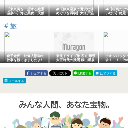
【東京湾を一望する絶景
🌿【伊東温泉で贅沢な湯
🌊【松島だけ
温泉へ】海と美食、天然
めぐりを満喫】大江戸温
いない】絶景
温泉に癒される「天然温
泉物語Premium 伊東ホテ
族旅行を満喫
泉 海辺の湯」(千葉県鋸山
ルニュー岡部｜庭園露天
ーンホテルで
#
旅
金谷温泉)で心ほどける休
風呂と美食バイキングで
しい旅のカタ
日を♨️🐟
癒やされる温泉旅へ♨️✨
金子遊氏 映像人類学の
東北ドライブ旅 ⑥ 山形県
チキンパッタ
仕事を観てきましたよ!
大正時代の残照 銀山温泉
す！！！：Pad 
再訪
&#38; Tom Y
シェアする
LINEする
はてブする
メールする