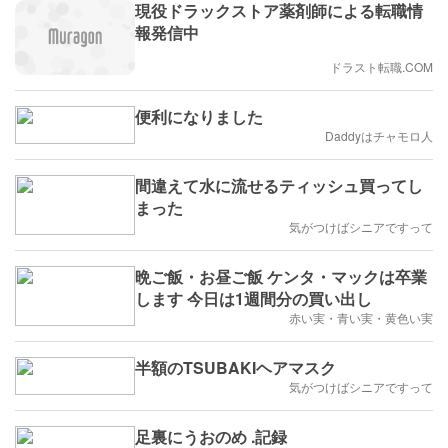
現役ドラックストア薬剤師による転職情
報発信中
ドラスト転職.COM
便利になりました
Daddyはチャモロ人
間違えて水に流せるティッシュ買ってし
まった
気がつけばシニアですって
晩ご飯・お昼ご飯 ケンタ・マックは卒業
します 今日は1週間分の買い出し
赤い実・青い実・黄色い実
半額のTSUBAKIヘアマスク
気がつけばシニアですって
足裏にうおのめ .記録