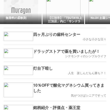
無香料の柔軟剤
【江別市】「TSUTAYA上
No.84 お薬シ
江別店」内に「サンドラ
ッグ上江別店」9月末オー
プン予定！市内2店舗目
四ヶ月ぶりの歯科センター
小さな小さな日々
ドラッグストアで薬を買いましたが！
シナモンティのシンプルライフ
灯台下暗し
人生 楽しんだもん勝ち？！
10％OFFで酸化マグネシウム買ってきま
した
気がつけばシニアですって
銘柄紹介・評価点・薬王堂