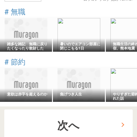
#
無職
雑多な雑記 無職に戻り
暑いのでエアコン部屋に
無職生活の終
たくなったり散財した
閉じこもる1日
宿、熊本地震
り 2026年8月8日
#
節約
意欲は赤字を超えるのか
焦げつき人生
やりすぎた節
れた話
次へ