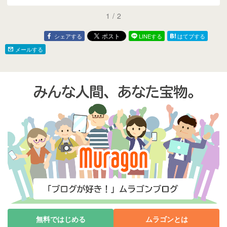
1
/
2
シェアする
LINEする
はてブする
メールする
無料ではじめる
ムラゴンとは