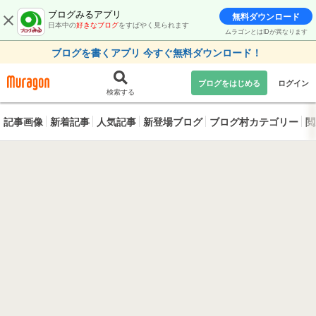
ブログみるアプリ
無料ダウンロード
日本中の
好きなブログ
をすばやく見られます
ムラゴンとはIDが異なります
ブログを書くアプリ 今すぐ無料ダウンロード！
ブログをはじめる
ログイン
検索する
記事画像
新着記事
人気記事
新登場ブログ
ブログ村カテゴリー
閲