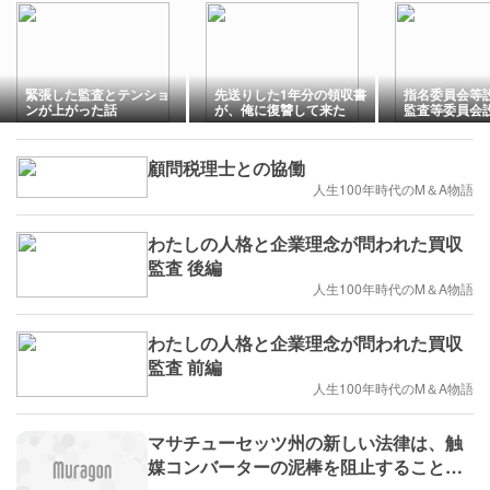
緊張した監査とテンショ
先送りした1年分の領収書
指名委員会等
ンが上がった話
が、俺に復讐して来た
監査等委員会
監査役を設置
はなぜ？
顧問税理士との協働
人生100年時代のM＆A物語
わたしの人格と企業理念が問われた買収
監査 後編
人生100年時代のM＆A物語
わたしの人格と企業理念が問われた買収
監査 前編
人生100年時代のM＆A物語
マサチューセッツ州の新しい法律は、触
媒コンバーターの泥棒を阻止することを