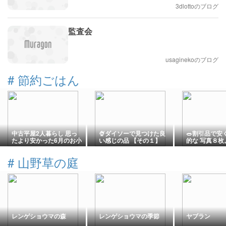
目的としています
3dlottoのブログ
監査会
usaginekoのブログ
#
節約ごはん
中古平屋2人暮らし 思っ
🍨ダイソーで見つけた良
🥗割引品で安
たより安かった6月のお小
い感じの品 【その１】
的な 写真８枚
遣いを除く全支出＆晩ご
飯。
#
山野草の庭
レンゲショウマの森
レンゲショウマの季節
ヤブラン