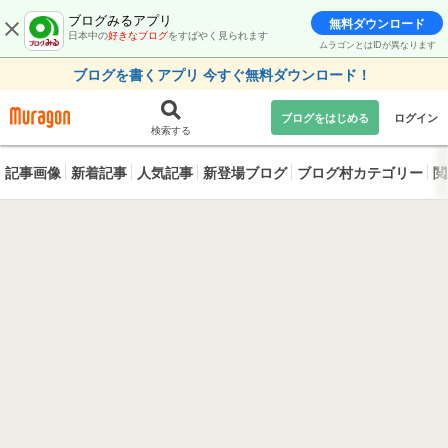
ブログみるアプリ
無料ダウンロード
日本中の
好きなブログ
をすばやく見られます
ムラゴンとはIDが異なります
ブログを書くアプリ 今すぐ無料ダウンロード！
ブログをはじめる
ログイン
検索する
記事画像
新着記事
人気記事
新登場ブログ
ブログ村カテゴリー
閲