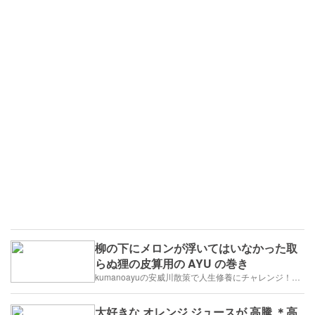
柳の下にメロンが浮いてはいなかった取
らぬ狸の皮算用の AYU の巻き
kumanoayuの安威川散策で人生修養にチャレンジ！ さあその結果は？
大好きな オレンジ ジュースが 高騰 ＊高