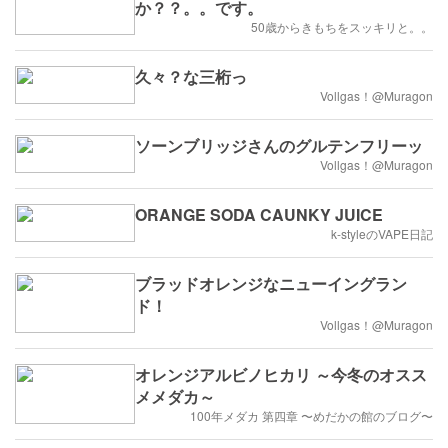
か？？。。です。
50歳からきもちをスッキリと。。
久々？な三桁っ
Vollgas！@Muragon
ソーンブリッジさんのグルテンフリーッ
Vollgas！@Muragon
ORANGE SODA CAUNKY JUICE
k-styleのVAPE日記
ブラッドオレンジなニューイングラン
ド！
Vollgas！@Muragon
オレンジアルビノヒカリ ～今冬のオスス
メメダカ～
100年メダカ 第四章 〜めだかの館のブログ〜