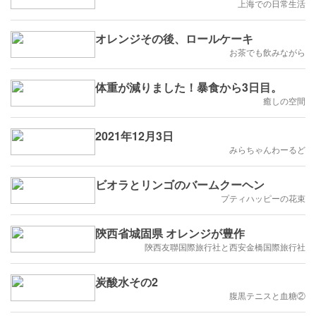
上海での日常生活
オレンジその後、ロールケーキ
お茶でも飲みながら
体重が減りました！暴食から3日目。
癒しの空間
2021年12月3日
みらちゃんわーるど
ビオラとリンゴのバームクーヘン
プティハッピーの花束
陝西省城固県 オレンジが豊作
陝西友聯国際旅行社と西安金橋国際旅行社
炭酸水その2
腹黒テニスと血糖②