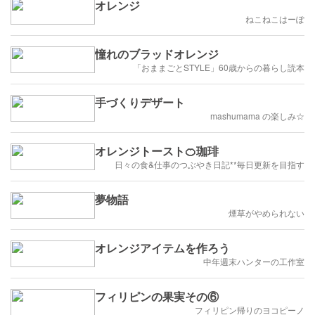
オレンジ
ねこねこはーぽ
憧れのブラッドオレンジ
「おままごとSTYLE」60歳からの暮らし読本
手づくりデザート
mashumama の楽しみ☆
オレンジトースト🍊珈琲
日々の食&仕事のつぶやき日記**毎日更新を目指す
夢物語
煙草がやめられない
オレンジアイテムを作ろう
中年週末ハンターの工作室
フィリピンの果実その⑥
フィリピン帰りのヨコピーノ