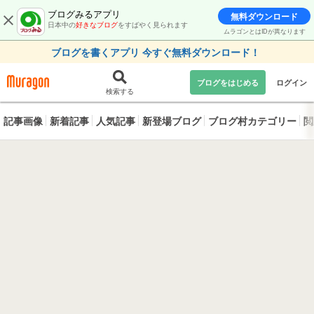
ブログみるアプリ
無料ダウンロード
日本中の
好きなブログ
をすばやく見られます
ムラゴンとはIDが異なります
ブログを書くアプリ 今すぐ無料ダウンロード！
ブログをはじめる
ログイン
検索する
記事画像
新着記事
人気記事
新登場ブログ
ブログ村カテゴリー
閲