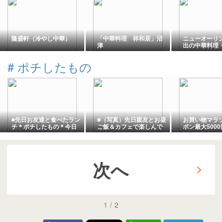
隆盛軒（冷やし中華）
「中華料理 祥和居」沼
ニューオーリ
津
出の中華料理
デン・ウォー
ナル・ストリ
#
ポチしたもの
■先日お友達と食べたラン
■（写真）先日親友とお昼
お買い物マラ
チ＊ポチしたもの＊今日
ご飯＆カフェで楽しんで
ポン最大5000円
の気になるものPICK
きました＊ポチしたもの
1:59まで】
UP■
＊今日の気になるもの
PICK UP■
次へ
1
/
2