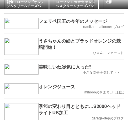
朝食！ローソン『オレン
ローソン Ｌ☆☆☆ オレン
近影
ジ＆クリームチーズパ
ジ＆クリームチーズパン
ン』を食べてみた！
フェリペ国王の今年のメッセージ
rumikoinmallorcaのブログ
うさちゃんの絵とブラッドオレンジの栽
培開始！
ぴゃんこファースト
美味しいね😍気に入った❗
小さな幸せを探して・・・
オレンジジュース
mihoooのきままLIFE日記
季節の変わり目とともに…S2000ヘッド
ライトUS加工
garage-depのブログ