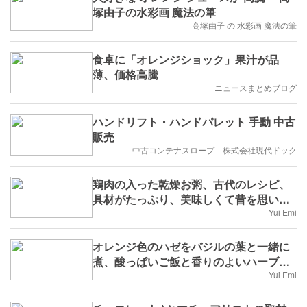
塚由子の水彩画 魔法の筆
高塚由子 の 水彩画 魔法の筆
食卓に「オレンジショック」果汁が品
薄、価格高騰
ニュースまとめブログ
ハンドリフト・ハンドパレット 手動 中古
販売
中古コンテナスロープ 株式会社現代ドック
鶏肉の入った乾燥お粥、古代のレシピ、
具材がたっぷり、美味しくて昔を思い出
させます
Yui Emi
オレンジ色のハゼをバジルの葉と一緒に
煮、酸っぱいご飯と香りのよいハーブを
添えた料理
Yui Emi