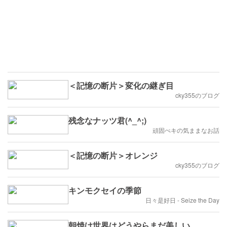
＜記憶の断片＞変化の継ぎ目
cky355のブログ
残念なナッツ君(^_^;)
頑固ぺキの気ままなお話
＜記憶の断片＞オレンジ
cky355のブログ
キンモクセイの季節
日々是好日 - Seize the Day
朝焼け世界はどうやらまだ美しい