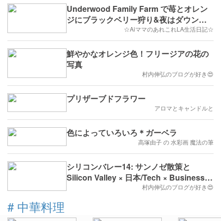
Underwood Family Farm で苺とオレン
ジにブラックベリー狩り&夜はダウンタ
ウンのナイトマーケットへ♫
☆AiママのあれこれLA生活日記☆
鮮やかなオレンジ色！フリージアの花の
写真
村内伸弘のブログが好き😍
プリザーブドフラワー
アロマとキャンドルと
色によっていろいろ＊ガーベラ
高塚由子 の 水彩画 魔法の筆
シリコンバレー14: サンノゼ散策と
Silicon Valley × 日本/Tech × Business
Meetup
村内伸弘のブログが好き😍
#
中華料理