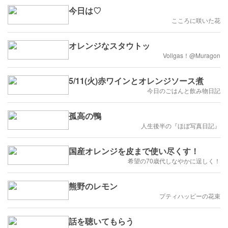
今日は♡
こころに咲いた花
オレンジなスタウトッ
Vollgas！@Muragon
5/11(火)赤ワインとオレンジソース煮
今日のごはんと飲み物日記
孤高の鴨
人生後半の『ほぼ写真日記』
国産オレンジを皮まで使い尽くす！
希望の70歳代しなやかに逞しく！
熊野のレモン
プティハッピーの花束
話を聴いてもらう