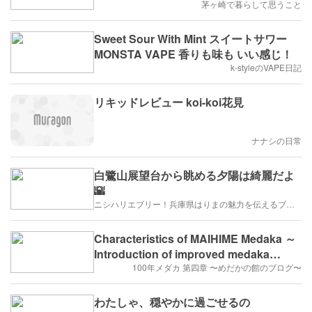
茅ヶ崎で暮らして思うこと
Sweet Sour With Mint スイートサワー
MONSTA VAPE 香りも味も いい感じ！
k-styleのVAPE日記
リキッドレビュー koi-koi花見
ナナシの日常
白鷺山展望台から眺める夕陽は綺麗だよ
🌇
ニシハリエブリー！兵庫県はりまの魅力を伝えるブログ【西播磨】
Characteristics of MAIHIME Medaka ～
Introduction of improved medaka
varieties～ 舞姫メダカの特徴 ～改良メダ
100年メダカ 第四章 〜めだかの館のブログ〜
カの品種紹介～
わたしゃ、穏やかに過ごせるの