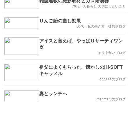
雑誌連載の撮影取材とガス給湯器
70代一人暮らし 大切にしたいこと
りんご飴の癒し効果
50代 私の生き方 徒然ブログ
アイスと言えば、やっぱりサーティワン
🍨
モリ中食いブログ
祖父によくもらった、懐かしのHi-SOFT
キャラメル
oooeeeのブログ
妻とランチへ
menmaruのブログ