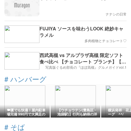
ナナシの日常
FUJIYA ソースを味わうLOOK 絶妙キャ
ラメル
多肉植物とチョコレート♡
西武高槻 vs アルプラザ高槻 限定ソフト
食べ比べ 【チョコレート ブランチ】【お
茶の北岡園】
写真版ぐるめ部長の『ほぼ高槻』グルメガイドvol.1
#
ハンバーグ
🍽夏でも快適！屋内駐車
【ウチョウテン(豊島区・
横浜発祥 花
場完備 990円で大満足の
池袋駅)】行列も納得の洋
ーグ ^^/
ハンバーグランチ（愛知
食店！黒毛和牛ハンバー
県名古屋市）
グとメンチカツ
#
そば