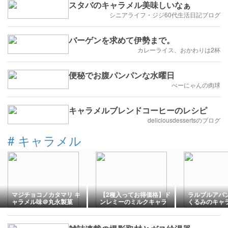
スタバのキャラメル美味しいなぁ
シニアライフ・ジジ60代生活日記ブログ
バーゲンを求めて伊勢まで。
カレーライス、おかわりは2杯
便秘でお腹パンパンな水曜日
べーにゃんの肉球
キャラメルブレンドコーヒーのレシピ
deliciousdessertsのブログ
#
キャラメル
マジチョコノカタマリ キ
【2種入ってお得価格】ド
ラルブルアパン
ャラメル味＠丸永製菓
ンレミーのミルクキャラ
くるみのキャ
メルタルト＆モンブラン
ト