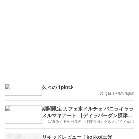
久々の 1pint♪
Vollgas！@Muragon
期間限定 カフェ氷ドルチェ バニラキャラ
メルマキアート 【ディッパーダン摂津富
田店】
写真版ぐるめ部長の『ほぼ高槻』グルメガイドvol.1
リキッドレビュー！koi-koi三光