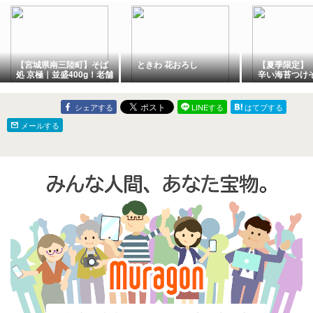
【宮城県南三陸町】そば
ときわ 花おろし
【夏季限定】
処 京極｜並盛400g！老舗
辛い海苔つけそ
の手打ちそばがデカ盛り
いち
で絶品
シェアする
LINEする
はてブする
メールする