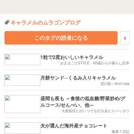
キャラメルのムラゴンブログ
このタグの読者になる
0
1粒で2度おいしいキャラメル
「おままごとSTYLE」60歳からの暮らし読本
月餅サンド···くるみ入りキャラメル
雲の影～from Usa
昼間も夜も ～食後の低血糖/野菜炒め/グ
ルコース/せんべい、他～
大真面目だがいつでも行きあたりバッタリ
夫が選んだ海外産チョコレート
健康？日記