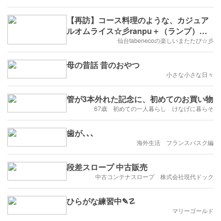
【再訪】コース料理のような、カジュア
ルオムライス☆彡ranpu＋（ランプ）に
行ってきたじょ(๑ÒωÓ๑)
仙台tabenecoの楽しいまたたび☆彡
母の昔話 昔のおやつ
小さな小さな日々
管が3本外れた記念に、初めてのお買い物
67歳 初めての一人暮らし けなげに暮らそ
歯が､､､
海外生活 フランスバスク編
段差スロープ 中古販売
中古コンテナスロープ 株式会社現代ドック
ひらがな練習中✎☡
マリーゴールド