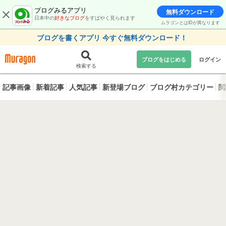
ブログみるアプリ
無料ダウンロード
日本中の
好きなブログ
をすばやく見られます
ムラゴンとはIDが異なります
ブログを書くアプリ 今すぐ無料ダウンロード！
ブログをはじめる
ログイン
検索する
記事画像
新着記事
人気記事
新登場ブログ
ブログ村カテゴリー
閲