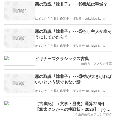
悪の取説『韓非子』･･･㉖職域は聖域？
はてなから引越し作業中～行政書士sukekiyo-kunの家族法など（仮）
悪の取説『韓非子』･･･㉕もし主人が寒そ
うにしていたら？
はてなから引越し作業中～行政書士sukekiyo-kunの家族法など（仮）
ビギナーズクラシックス古典
前向き！アメリカ生活
悪の取説『韓非子』･･･㉔功が大きければ
いいという訳でもない話
はてなから引越し作業中～行政書士sukekiyo-kunの家族法など（仮）
［古事記］（文学・歴史）通算725回
【算太クンからの挑戦状・2026】［う山
先生］
う山先生のムラゴンブログ