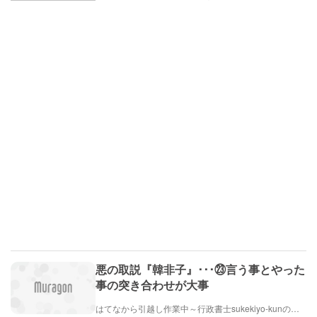
悪の取説『韓非子』･･･㉓言う事とやった
事の突き合わせが大事
はてなから引越し作業中～行政書士sukekiyo-kunの家族法など（仮）