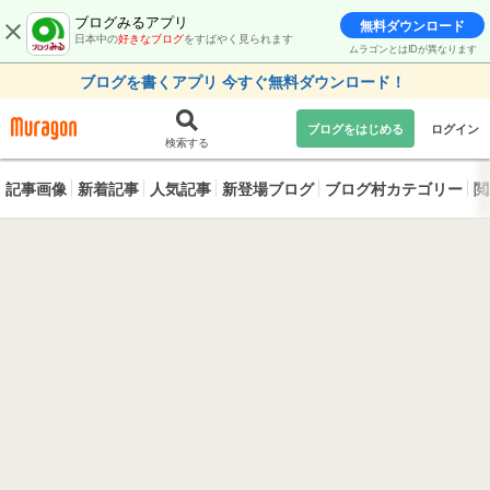
ブログみるアプリ
無料ダウンロード
日本中の
好きなブログ
をすばやく見られます
ムラゴンとはIDが異なります
ブログを書くアプリ 今すぐ無料ダウンロード！
ブログをはじめる
ログイン
検索する
記事画像
新着記事
人気記事
新登場ブログ
ブログ村カテゴリー
閲