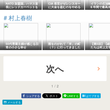
NATO 加盟国、ハマス首
CIA 長官がゼレンスキー
イランの石油
長にレッドカーペットを
に大金を盗むのをやめる
6 年間で最高
敷く
よう警告したと報じられ
たにもかかわらず、ウク
#
村上春樹
ライナは 10 億ドルを手
にした
50代専業主婦が感じる日
雨をのがれて「羊」の町
【第5回】【
常の小さな幸せ
（？）に行ってきました
たちは村上文
－じーじの２０１８北海
と孤立」に惹
道の旅
次へ
1
/
2
シェアする
LINEする
はてブする
メールする