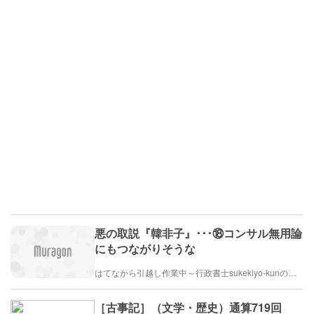
悪の取説『韓非子』･･･⑱コンサル無用論
にもつながりそうな
はてなから引越し作業中～行政書士sukekiyo-kunの家族法など（仮）
［古事記］（文学・歴史）通算719回