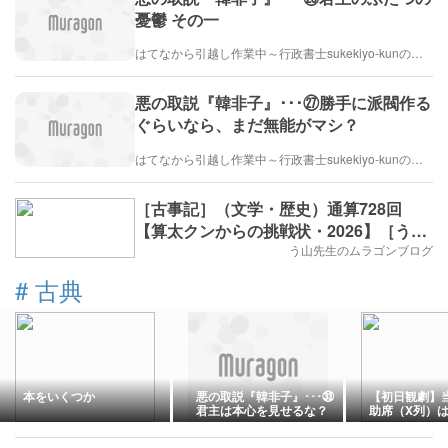
憂鬱 その一
はてなから引越し作業中～行政書士sukekiyo-kunの家族法など（仮）
悪の取説『韓非子』･･･㉗勝手に派閥作る
ぐらいなら、まだ無能がマシ？
はてなから引越し作業中～行政書士sukekiyo-kunの家族法など（仮）
［古事記］（文学・歴史）通算728回
【算太クンからの挑戦状・2026】［う山
先生］
う山先生のムラゴンブログ
#
古典
本をいくつか
悪の取説『韓非子』･･･㉝
【初日観劇】
君主は本心を見せるな？
助席（X列）
ェイクスピア
＠彩の国シェ