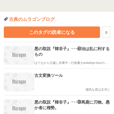
古典のムラゴンブログ
このタグの読者になる
0
悪の取説『韓非子』･･･㊵治は乱に利する
もの
はてなから引越し作業中～行政書士sukekiyo-kunの家族法など（仮）
古文変換ツール
陽気な君は文月に
悪の取説『韓非子』･･･㊴馬鹿に刃物。愚
か者に権勢。