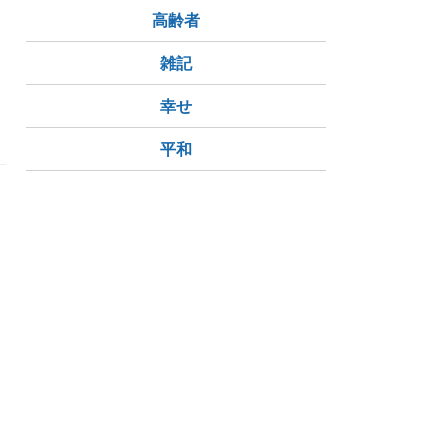
高齢者
雑記
ようじ
幸せ
鉄高安駅
近鉄信貴山口駅
近鉄恩智駅
平和