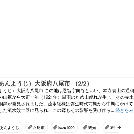
あんようじ）大阪府八尾市 （2/2）
ようじ）大阪府八尾市 この地は恩智字向谷といい、本寺裏山の通
の山裾から大正十年（1921年）風雨のため山崩れが生じ、その赤土
銅鐸が発見されました。流水紋様は弥生時代前期から中期にかけて
した流水紋土器に見られ、この鐸もその影響を受け作ら...
続きをみ
あんようじ
八尾市
kazu1000
観光
旅行