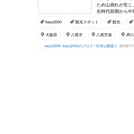
ため山崩れが生じ
生時代前期から中
kazu2000
観光スポット
観光
大阪府
八尾市
八尾空港
JR
kazu2000
kazu2000のブログ / 社寺仏閣巡り
2018/11/