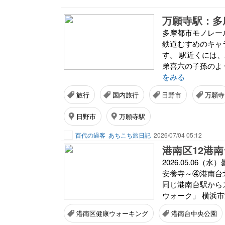
万願寺駅：多
多摩都市モノレー
鉄道むすめのキャ
す。 駅近くには
弟喜六の子孫のよ
をみる
旅行
国内旅行
日野市
万願寺
日野市
万願寺駅
百代の過客
あちこち旅日記
2026/07/04 05:12
2026.05.06
安養寺～④港南台
同じ港南台駅から
ウォーク」 横浜市
港南区健康ウォーキング
港南台中央公園