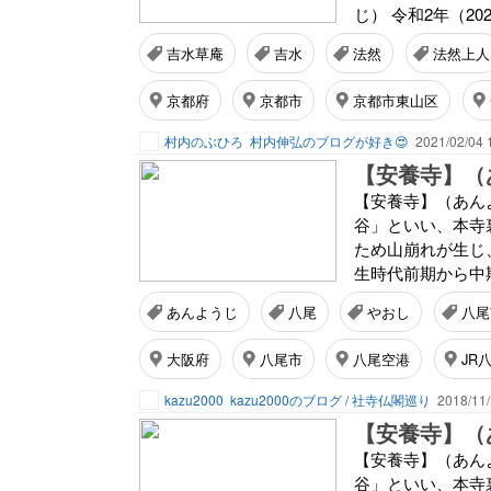
じ） 令和2年（20
吉水草庵
吉水
法然
法然上人
京都府
京都市
京都市東山区
村内のぶひろ
村内伸弘のブログが好き😍
2021/02/04 
【安養寺】（
【安養寺】（あんよ
谷」といい、本寺
ため山崩れが生じ
生時代前期から中
あんようじ
八尾
やおし
八尾
大阪府
八尾市
八尾空港
JR
kazu2000
kazu2000のブログ / 社寺仏閣巡り
2018/11/
【安養寺】（
【安養寺】（あんよ
谷」といい、本寺