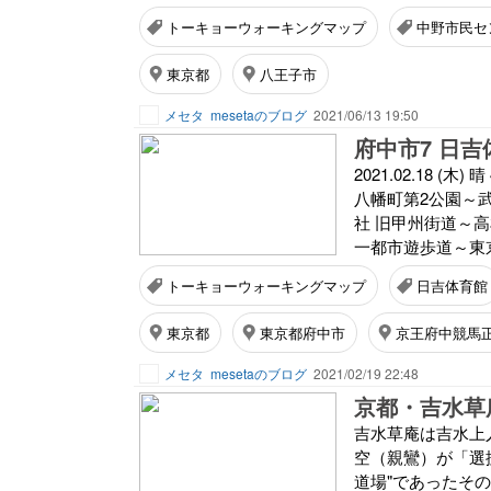
トーキョーウォーキングマップ
中野市民セ
東京都
八王子市
メセタ
mesetaのブログ
2021/06/13 19:50
府中市7 日吉体育
2021.02.18 
八幡町第2公園～
社 旧甲州街道～
一都市遊歩道～東京
トーキョーウォーキングマップ
日吉体育館
東京都
東京都府中市
京王府中競馬
メセタ
mesetaのブログ
2021/02/19 22:48
吉水草庵は吉水上
空（親鸞）が「選
道場"であったそ