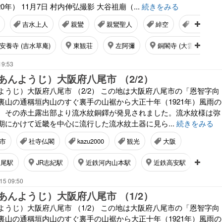
20年） 11月7日 村内伸弘撮影 大谷祖廟（...
続きをみる
吉水上人
親鸞
親鸞聖人
綽空
選択本願
安養寺 (吉水草庵)
東観荘
左阿彌
銅閣寺 (大雲院)
19:53
あんようじ）大阪府八尾市 （2/2）
うじ）大阪府八尾市 （2/2） この地は大阪府八尾市の「恩智字向
裏山の通稱垣内山のすぐ裏手の山裾から大正十年（1921年）風雨の
、その赤土露出部より流水紋銅鐸が発見されました。流水紋様は弥
期にかけて近畿を中心に流行した流水紋土器に見ら...
続きをみる
市
社寺仏閣
kazu2000
観光
大阪
八尾駅
JR志紀駅
近鉄河内山本駅
近鉄高安駅
近鉄
15 09:50
あんようじ）大阪府八尾市 （1/2）
うじ）大阪府八尾市 （1/2） この地は大阪府八尾市の「恩智字向
裏山の通稱垣内山のすぐ裏手の山裾から大正十年（1921年）風雨の