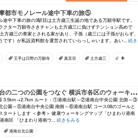
摩都市モノレール途中下車の旅⑤
ル途中下車の旅の3駅目は土方歳三生誕の地である万願寺駅です。
ラクター万願寺さきチャンも土方歳三に負けずテンション高めで
、土方歳三の青家とされる家があり、子孫（歳三には子孫がおらず
うです）が私設資料館を運営されていらっしゃいます。あい...
続き
王手は日野の万願寺
真言宗
土方歳三
鉄道むす
港
南区12港南台の二つの公園をつなぐ 横浜市各区のウォーキング 2026.05.06
（水）曇 3.5km→2.7km ルート：①港南台駅～②港南台中央公園 北側～③
北公園～⑤港南台中央公園 南側～⑥港南台駅 コース08のゴールと
スタートします ＜参考＞ 健康ウォーキングマップ「ひまわり港南
港南区 「ひまわり港南ウ...
続きをみる
港南台北公園