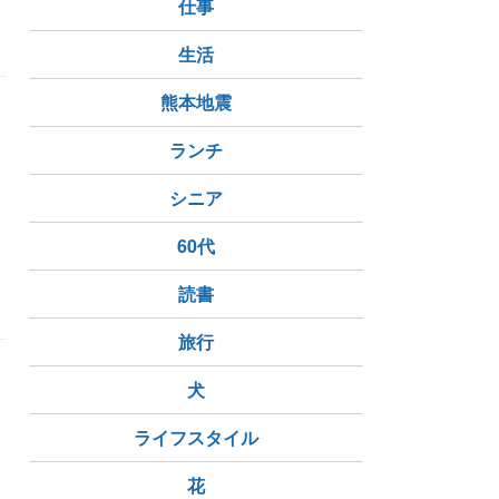
仕事
生活
熊本地震
ランチ
シニア
日枝神社
60代
読書
旅行
犬
ライフスタイル
花