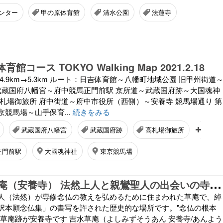
ンター
甲の原体育館
清水公園
法蓮寺
館コース TOKYO Walking Map 2021.2.18
(木) 晴 4.9km→5.3km ルート：日吉体育館～八幡町地域公園 旧甲州街道
武蔵国府八幡宮～府中競馬正門前駅 京所道～武蔵国府跡～大国魂神
高札場御旅所 府中街道～府中市役所（西側）～安養寺 競馬場通り 第
競馬場～山手保育...
続きをみる
武蔵国府八幡宮
武蔵国府跡
高札場御旅所
府中
正門前駅
大國魂神社
東京競馬場
京
都・吉水草庵（安養寺） 法然上人と親鸞聖人の出会いの寺＝親鸞聖人御入信の地
人（法然）が専修念仏の教えを弘めるために住まわれた草庵で、綽
択本願念仏集」の書写を許された歴史的な場所です。"念仏の根本
の草庵跡が安養寺です 吉水草庵（よしみずそうあん 安養寺/あんよう