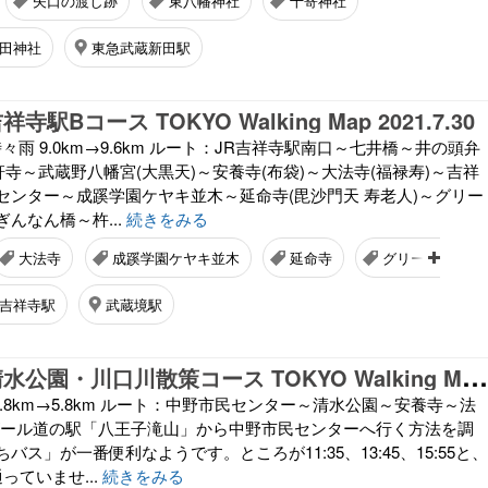
矢口の渡し跡
東八幡神社
十寄神社
田神社
東急武蔵新田駅
寺駅Bコース TOKYO Walking Map 2021.7.30
金) 曇時々雨 9.0km→9.6km ルート：JR吉祥寺駅南口～七井橋～井の頭弁
軒寺～武蔵野八幡宮(大黒天)～安養寺(布袋)～大法寺(福禄寿)～吉祥
センター～成蹊学園ケヤキ並木～延命寺(毘沙門天 寿老人)～グリー
んなん橋～杵...
続きをみる
大法寺
成蹊学園ケヤキ並木
延命寺
グリーンパーク
吉祥寺駅
武蔵境駅
八
王子市03 清水公園・川口川散策コース TOKYO Walking Map 2021.6.12
土) 晴 4.8km→5.8km ルート：中野市民センター～清水公園～安養寺～法
のゴール道の駅「八王子滝山」から中野市民センターへ行く方法を調
ス」が一番便利なようです。ところが11:35、13:45、15:55と、
っていませ...
続きをみる