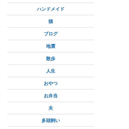
ハンドメイド
猫
ブログ
地震
散歩
遊歩道
杵築大社
人生
おやつ
お弁当
夫
多頭飼い