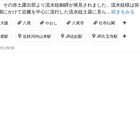
、その赤土露出部より流水紋銅鐸が発見されました。流水紋様は弥
期にかけて近畿を中心に流行した流水紋土器に見ら...
続きをみる
大阪
八尾
やおし
八尾市
社寺仏閣
あん
八尾駅
近鉄河内山本駅
JR志紀駅
JR久宝寺駅
近
15 09:50