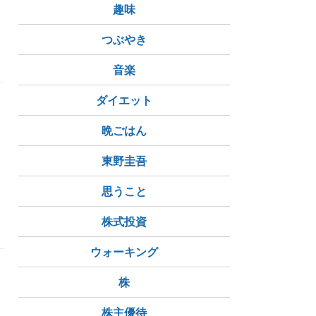
趣味
つぶやき
音楽
ダイエット
～
晩ごはん
東野圭吾
市役所
滝神社
八幡町運動広場
思うこと
株式投資
ウォーキング
株
株主優待