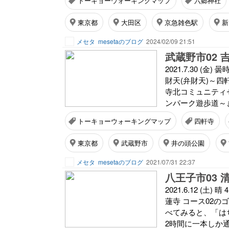
トーキョーウォーキングマップ
六郷神社
東京都
大田区
京急雑色駅
新
メセタ
mesetaのブログ
2024/02/09 21:51
武蔵野市02 吉祥
2021.7.30 (
財天(弁財天)～四
寺北コミュニティ
ンパーク遊歩道～ぎ
トーキョーウォーキングマップ
四軒寺
東京都
武蔵野市
井の頭公園
メセタ
mesetaのブログ
2021/07/31 22:37
2021.6.12 (
蓮寺 コース02
べてみると、「はちバ
2時間に一本しか通