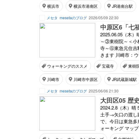
横浜市
横浜市港南区
JR港南台駅
メセタ
mesetaのブログ
2026/05/09 22:30
中原区6「七福
2025.06.05（
～③東樹院～＜小
寺～Ⓖ東急元住吉
きます 川崎市：ウ
ウォーキングのススメ
宝蔵寺
東樹
川崎市
川崎市中原区
JR武蔵新城駅
メセタ
mesetaのブログ
2025/06/06 21:30
2024.2.8（木
土手→矢口の渡し
で、今日は東急多摩
ォーキング マップ