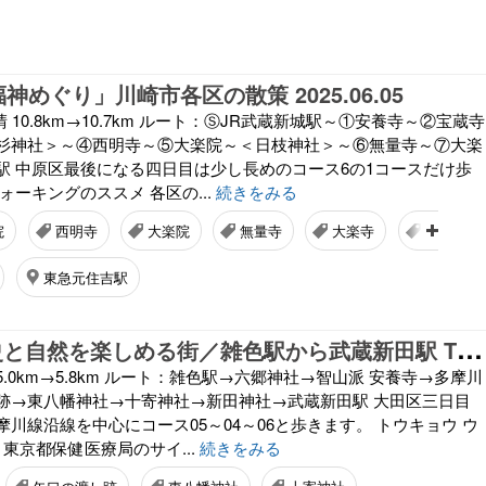
神めぐり」川崎市各区の散策 2025.06.05
木）晴 10.8km→10.7km ルート：ⓈJR武蔵新城駅～①安養寺～②宝蔵寺
杉神社＞～④西明寺～⑤大楽院～＜日枝神社＞～⑥無量寺～⑦大楽
駅 中原区最後になる四日目は少し長めのコース6の1コースだけ歩
ォーキングのススメ 各区の...
続きをみる
院
西明寺
大楽院
無量寺
大楽寺
小杉神社
東急元住吉駅
大
田区05 歴史と自然を楽しめる街／雑色駅から武蔵新田駅 TOKYO Walking Map 2024.2.8
）晴 5.0km→5.8km ルート：雑色駅→六郷神社→智山派 安養寺→多摩川
跡→東八幡神社→十寄神社→新田神社→武蔵新田駅 大田区三日目
川線沿線を中心にコース05～04～06と歩きます。 トウキョウ ウ
 東京都保健医療局のサイ...
続きをみる