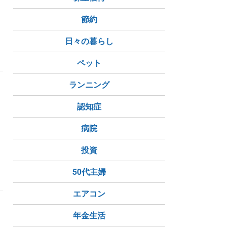
節約
念仏集
日々の暮らし
ペット
ランニング
認知症
病院
投資
信貴山口駅
近鉄服部川駅
50代主婦
エアコン
年金生活