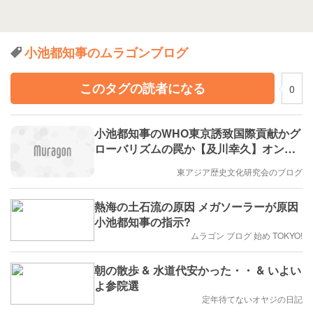
小池都知事のムラゴンブログ
このタグの読者になる
0
小池都知事のWHO東京誘致国際貢献かグ
ローバリズムの罠か【及川幸久】オンラ
イン講演会
東アジア歴史文化研究会のブログ
熱海の土石流の原因 メガソーラーが原因
小池都知事の指示?
ムラゴン ブログ 始め TOKYO!
朝の散歩 & 水道代安かった・・ & いよい
よ参院選
定年待てないオヤジの日記