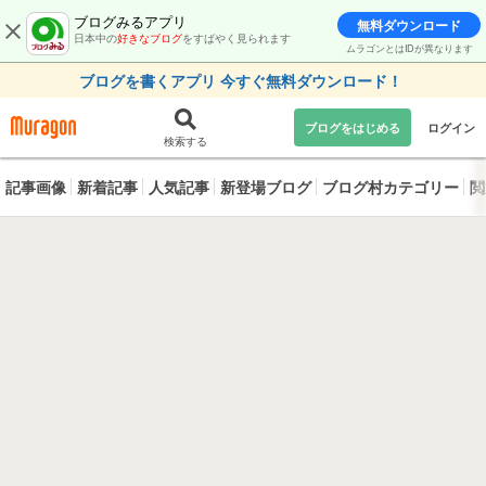
ブログみるアプリ
無料ダウンロード
日本中の
好きなブログ
をすばやく見られます
ムラゴンとはIDが異なります
ブログを書くアプリ 今すぐ無料ダウンロード！
ブログをはじめる
ログイン
検索する
記事画像
新着記事
人気記事
新登場ブログ
ブログ村カテゴリー
閲