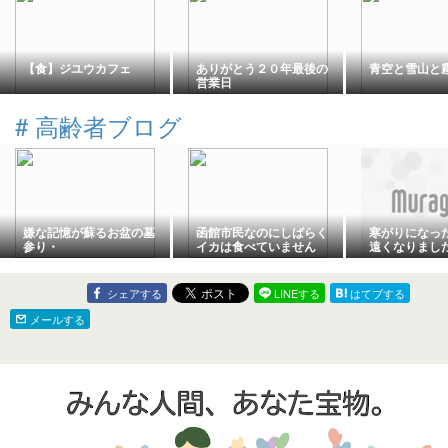
【食】ジユウカフェ
ありがとう２０年最後の
青空と雪山と
営業日
#
高齢者ブログ
嫌な記憶が蘇るお盆の墓
函館市民なのにしばらく
寒がりになっ
参り・
イカは食べていません
遠くなりまし
シェアする
LINEする
はてブする
メールする