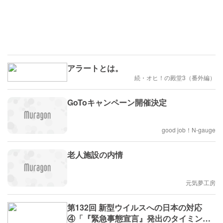
アラートとは。
続・オヒ！の殿堂3（番外編）
GoToキャンペーン開催決定
good job！N-gauge
老人施設の内情
元気夢工房
第132回 新型ウイルスへの日本の対応
④「『緊急事態宣言』発出のタイミング