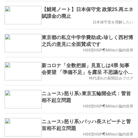
【鯖尾ノート】日本保守党 政策25.再エネ
賦課金の廃止
日本保守党を理解したい
東京都の私立中学学費助成>珍しく西村博
之氏の意見に全面賛成です
HSS型HSP🌏Millieの脳内世界
新コロナ「全数把握」見直しは4県 知事
会要望 「準備不足」を露呈 不思議な小池
知事発言
時代遅れの新聞読みブログ
ニュース>怒り系>東京五輪開会式：菅首
相不起立問題
HSS型HSP🌏Millieの脳内世界
ニュース>怒り系>バッハ長スピーチと菅
首相不起立問題
HSS型HSP🌏Millieの脳内世界