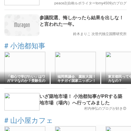
は遅くなかった」
peace2(自称ルポライターtomy4509)のブログ
参議院選、悔しかったら結果を出しな！
と言われた一年。
鈴木まりこ 次世代独立国際研究所
#
小池都知事
「都心で学びたい」はワ
福岡県議会、腐敗大国！
東京都民って
ガママなのか？受験生の
キチガイ国家ニッポン！
カなの？
足を引っ張るおかしな規
制の正体
いざ築地市場！ 小池都知事がPRする築
地市場（場内）へ行ってみました
村内伸弘のブログが好き😍
#
山小屋カフェ