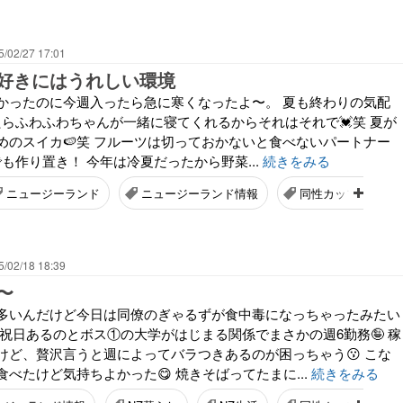
5/02/27 17:01
好きにはうれしい環境
かったのに今週入ったら急に寒くなったよ〜。 夏も終わりの気配
たらふわふわちゃんが一緒に寝てくれるからそれはそれで💓笑 夏が
めのスイカ🍉笑 フルーツは切っておかないと食べないパートナー
野菜でも作り置き！ 今年は冷夏だったから野菜...
続きをみる
ニュージーランド
ニュージーランド情報
同性カップル
5/02/18 18:39
〜
多いんだけど今日は同僚のぎゃるずが食中毒になっちゃったみたい
は祝日あるのとボス①の大学がはじまる関係でまさかの週6勤務🤪 稼
けど、贅沢言うと週によってバラつきあるのが困っちゃう😗 こな
べたけど気持ちよかった😋 焼きそばってたまに...
続きをみる