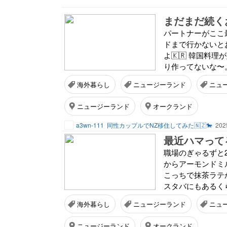
まだまだ続く
パートナーがここ
ドまで行かないと
よ🇰🇷 韓国
り作ってないな〜。
海外暮らし
ニュージーランド
ニュ
ニュージーランド
オークランド
a3wn-111
同性カップルでNZ移住してみた🇳🇿🐎
202
最近ハマって
職場のぎゃるずと2
からアーモンドミ
こっちで抹茶ラテ
スタバにもあるくら
海外暮らし
ニュージーランド
ニュ
ニュージーランド
オークランド