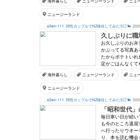
海外暮らし
ニュージーランド
ニュ
ニュージーランド
a3wn-111
同性カップルでNZ移住してみた🇳🇿🐎
202
久しぶりに職
お久しぶりのお弁
かぶってる写真あ
たからポテトいれ
定がごはんなくて
海外暮らし
ニュージーランド
ニュ
ニュージーランド
a3wn-111
同性カップルでNZ移住してみた🇳🇿🐎
202
「昭和世代」
毎日寒い日が続い
も今のところ退屈
へ行ったりウオー
り、本を読む機会