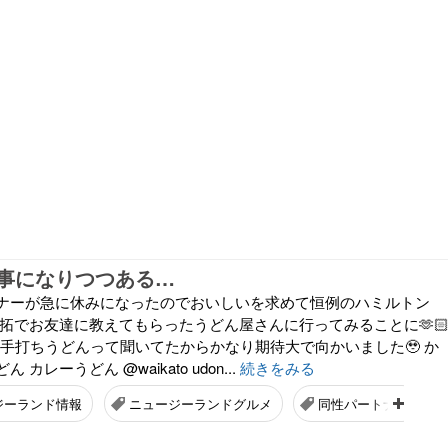
事になりつつある…
ナーが急に休みになったのでおいしいを求めて恒例のハミルトン
開拓でお友達に教えてもらったうどん屋さんに行ってみることに🫶
の手打ちうどんって聞いてたからかなり期待大で向かいました🥹 か
カレーうどん @waikato udon...
続きをみる
ジーランド情報
ニュージーランドグルメ
同性パートナー