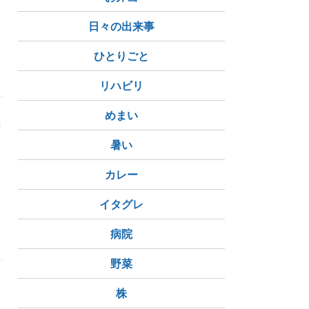
日々の出来事
ひとりごと
リハビリ
めまい
晴
暑い
カレー
同性カップル
NZ在住
オセアニア在住
イタグレ
病院
野菜
株