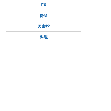
食
FX
掃除
ル
海外在住日本人
ニュージーランド在住
NZ在住
図書館
料理