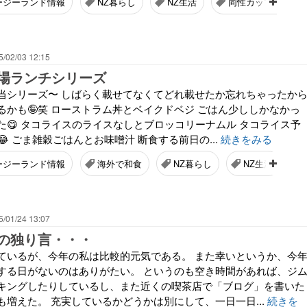
ージーランド情報
NZ暮らし
NZ生活
同性カップル
5/02/03 12:15
場ランチシリーズ
当シリーズ〜 しばらく載せてなくてどれ載せたか忘れちゃったか
るかも🤪笑 ローストラム丼とベイクドベジ ごはん少ししかなかっ
た😋 タコライスのライスなしとブロッコリーナムル タコライス予
 ごま雑穀ごはんとお味噌汁 断食する前日の...
続きをみる
ージーランド情報
海外で和食
NZ暮らし
NZ生活
5/01/24 13:07
の独り言・・・
ているが、今年の私は比較的元気である。 また幸いというか、今
する日がないのはありがたい。 というのも空き時間があれば、ジ
キングしたりしているし、また近くの喫茶店で「ブログ」を書いた
も増えた。 充実しているかどうかは別にして、一日一日...
続きを