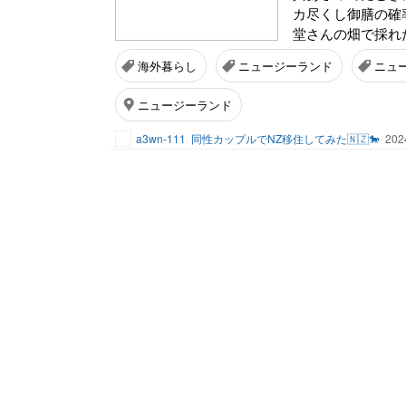
カ尽くし御膳の確
堂さんの畑で採れ
海外暮らし
ニュージーランド
ニュ
ニュージーランド
a3wn-111
同性カップルでNZ移住してみた🇳🇿🐎
202