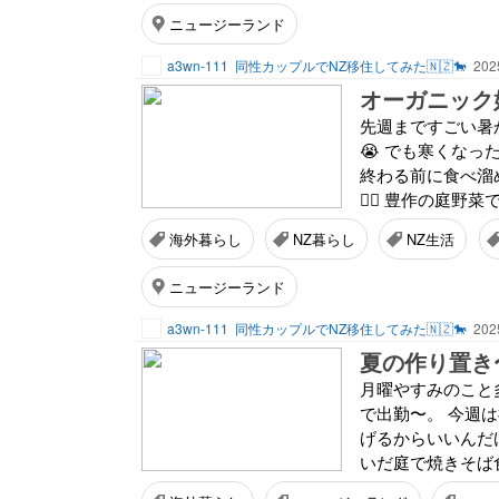
ニュージーランド
a3wn-111
同性カップルでNZ移住してみた🇳🇿🐎
202
オーガニック
先週まですごい暑
😭 でも寒くなっ
終わる前に食べ溜
😮‍💨 豊作の庭
海外暮らし
NZ暮らし
NZ生活
ニュージーランド
a3wn-111
同性カップルでNZ移住してみた🇳🇿🐎
202
夏の作り置き
月曜やすみのこと
で出勤〜。 今週
げるからいいんだ
いだ庭で焼きそば食