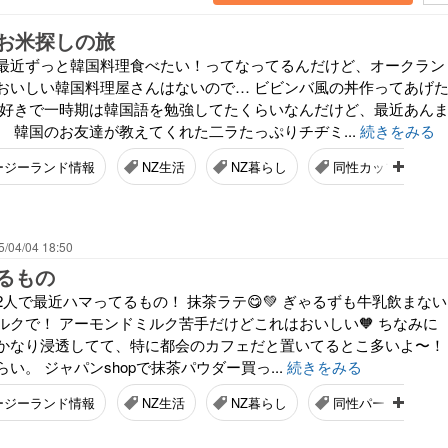
お米探しの旅
最近ずっと韓国料理食べたい！ってなってるんだけど、オークラン
おいしい韓国料理屋さんはないので… ビビンバ風の丼作ってあげ
料理が好きで一時期は韓国語を勉強してたくらいなんだけど、最近あん
 韓国のお友達が教えてくれた二ラたっぷりチヂミ...
続きをみる
ージーランド情報
NZ生活
NZ暮らし
同性カップル
5/04/04 18:50
るもの
人で最近ハマってるもの！ 抹茶ラテ😋💚 ぎゃるずも牛乳飲まない
ルクで！ アーモンドミルク苦手だけどこれはおいしい🧡 ちなみに
かなり浸透してて、特に都会のカフェだと置いてるとこ多いよ〜！
い。 ジャパンshopで抹茶パウダー買っ...
続きをみる
ージーランド情報
NZ生活
NZ暮らし
同性パートナー