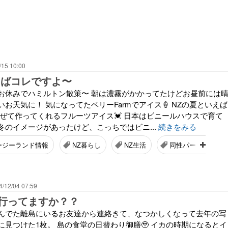
/15 10:00
えばコレですよ〜
お休みでハミルトン散策〜 朝は濃霧がかかってたけどお昼前には
お天気に！ 気になってたベリーFarmでアイス🍦 NZの夏といえば
混ぜて作ってくれるフルーツアイス💓 日本はビニールハウスで育て
冬のイメージがあったけど、こっちではビニ...
続きをみる
ージーランド情報
NZ暮らし
NZ生活
同性パートナー
4/12/04 07:59
行ってますか？？
んでた離島にいるお友達から連絡きて、なつかしくなって去年の写
に見つけた1枚。 島の食堂の日替わり御膳🥹 イカの時期になるとイ