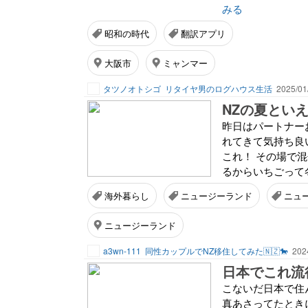
みる
昭和の時代
翻訳アプリ
大阪市
ミャンマー
タツノオトシゴ
リタイヤ男のログハウス生活
2025/01
NZの夏とい
昨日はパートナー
れてきて気持ち良い
これ！ その場で
るからいちごって
海外暮らし
ニュージーランド
ニュ
ニュージーランド
a3wn-111
同性カップルでNZ移住してみた🇳🇿🐎
202
日本でこれ流
こないだ日本で住
真あさってたとき