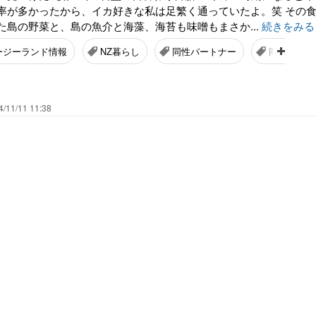
率が多かったから、イカ好きな私は足繁く通っていたよ。笑 その
た島の野菜と、島の魚介と海藻、海苔も味噌もまさか...
続きをみる
ージーランド情報
NZ暮らし
同性パートナー
同性カップ
4/11/11 11:38