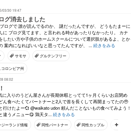
5/03/30 19:47
ログ消去しました
 ブログで 誰が読んでるのか、 謎だったんですが、 どうもたまーに
んに ブログ見てます、と言われる時があったりなかったり。 カナ
をしたい方や子供のホームスクールについて選択肢があるよ、とか
 案内になればいいなと思ってたんですが、 ...
続きをみる
ク
サモサ
グルテンフリー
ュコロンビア州
28 08:02
！
あるお気に入りのうどん屋さんが長期休暇とってて1ヶ月くらいお店閉め
どん食べたくてパートナーと2人で首を長くして再開まってたの🥹
けたよー💞 @waikato udon 頼んだことないもの食べてみよう
違うメニュー😋 鶏天タ...
続きをみる
ージーランド情報
同性パートナー
同性カップル
NZ暮ら