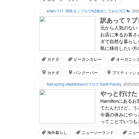
a3wn-111
同性カップルでNZ移住してみた🇳🇿🐎
202
訳あって？ブ
元から人気のない
お店に来るお客さ
ダで自然な暮らし
島に移住したい方の
カナダ
ビーガンカレー
オーガニッ
カナダ
バンクーバー
ブリティッシ
Salt spring vitalkitchenのブログ Earth Family
2025/02/
やっと行けた
Hamiltonに
てたんだけど、う
今週の休みにやっと行
ってことでいつもと
海外暮らし
ニュージーランド
ニュ