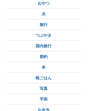
同性パートナー
NZ在住
海外で和食
おやつ
夫
旅行
ら
つぶやき
国内旅行
節約
同性パートナー
NZ在住
ニュージーランド在住
本
晩ごはん
写真
年
ム
平和
お弁当