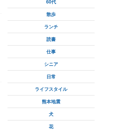
60代
散歩
ランチ
読書
仕事
シニア
日常
ライフスタイル
熊本地震
！
犬
し
NZ生活
NZ在住
海外在住
花