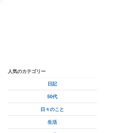
た
ま
同性パートナー
NZ在住
海外で和食
人気のカテゴリー
日記
50代
日々のこと
同性カップル
NZ在住
NZグルメ
生活