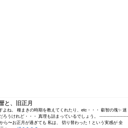
暦と、旧正月
よね。 種まきの時期を教えてくれたり、etc・・・ 叡智の塊✨ 迷
けれど・・・ 真理も詰まっているでしょう。 --------------------
し前から〜お正月が過ぎても 私は、 切り替わった！という実感が 全