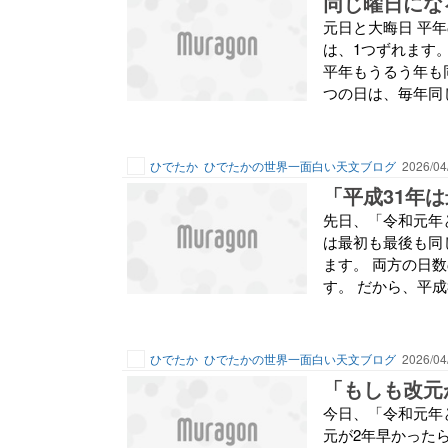
同じ曜日にな
元日と大晦日 平
は、1つずれます
平年もうるう年も同じ
つの日は、毎年同じ
ひでたか
ひでたかの世界一面白い天文ブログ
2026/04
「平成31年
先日、「令和元年
は最初も最後も同じ
ます。 両方の日数
す。 だから、平成
ひでたか
ひでたかの世界一面白い天文ブログ
2026/04
今日、「令和元年
元が2年早かった