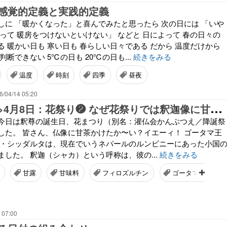
感覚的定義と実践的定義
しに 「暖かくなった」と喜んでみたと思ったら 次の日には 「いや
って 暖房をつけないといけない」 などと 日によって 春の日々の
 暖かい日も 寒い日も 春らしい日々である だから 温度だけから
判断できない 5℃の日も 20℃の日も...
続きをみる
温度
時刻
四季
昼夜
6/04/14 05:20
今
日は何の日>4月8日：花祭り❷ なぜ花祭りでは釈迦像に甘茶をかけるのか？
4/8 今日は釈尊の誕生日、花まつり（別名：灌仏会かんぶつえ／降誕祭
した。 皆さん、仏像に甘茶かけたか〜い？イエーィ！ ゴータマ王
マ・シッダルタは、現在でいうネパールのルンビニーにあった小国
した。 釈迦（シャカ）という呼称は、彼の...
続きをみる
甘露
甘味料
フィロズルチン
ゴータマ・シッダ
 07:00