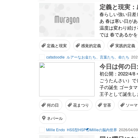
定義と現実：
春らしい強い日差
あ 春は寒い日があ
温度は変わり続ける
では 春であるかを
定義と現実
感覚的定義
実践的定義
catsdoodle
ルアーなお金たち、言葉たち、命たち
202
初公開：2022/
ごうたんさい）で
子の誕生 ゴータ
王子として誕生しま
何の日
花まつり
甘茶
ソーマ
ネパール
Millie Endo
HSS型HSP🌏Millieの脳内世界
2026/04/09