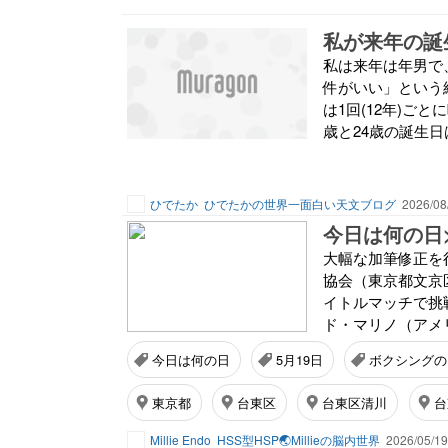
私が来年の誕
私は来年は年男で
件がいい」という
は1回(12年)ご
歳と24歳の誕生日
ひでたか
ひでたかの世界一面白い天文ブログ
2026/08
今日は何の日
大幅な加筆修正を行
協会（東京都文京区
イトルマッチで挑戦
ド・マリノ（アメリカ
今日は何の日
5月19日
ボクシングの
東京都
台東区
台東区清川
台
Millie Endo
HSS型HSP🌏Millieの脳内世界
2026/05/19