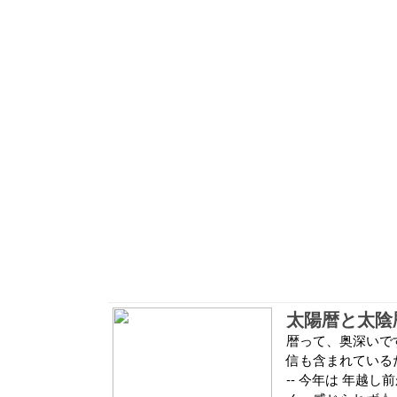
太陽暦と太陰
暦って、奥深いです
信も含まれているだろう
-- 今年は 年越