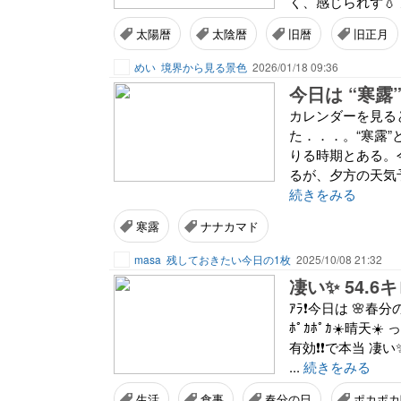
く、感じられず💧 
太陽暦
太陰暦
旧暦
旧正月
めい
境界から見る景色
2026/01/18 09:36
今日は “寒露
カレンダーを見る
た．．．。“寒露
りる時期とある。
るが、夕方の天気
続きをみる
寒露
ナナカマド
masa
残しておきたい今日の1枚
2025/10/08 21:32
凄い✨ 54.6
ｱﾗ❗今日は 🌸春
ﾎﾟｶﾎﾟｶ☀️晴天☀
有効❗❗で本当 凄い
...
続きをみる
生活
食事
春分の日
ポカポカ