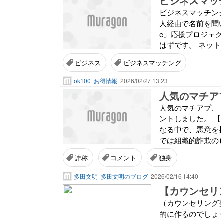
ビジネスマッチング
人経由で名前を聞い
e」応援プロジェ
はずです。 ネット
ビジネス
ビジネスマッチング
ok100
お得情報
2026/02/27 13:23
人気のマチアプ、
ントしました。 
なる中で、悪意を
では組織的詐欺のロ
詐称
コメント
独身
多田文明
多田文明のブログ
2026/02/16 14:40
（カウンセリング
的に作るのでしょ