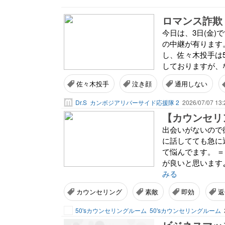
ロマンス詐欺
今日は、3日(金)
の中継が有ります
し、佐々木投手は
しておりますが、な
佐々木投手
泣き顔
通用しない
Dr.S
カンボジアリバーサイド応援隊 2
2026/07/07 13:
出会いがないので
に話してても急に
て悩んでます。 
が良いと思います
みる
カウンセリング
素敵
即効
返
50'sカウンセリングルーム
50'sカウンセリングルーム