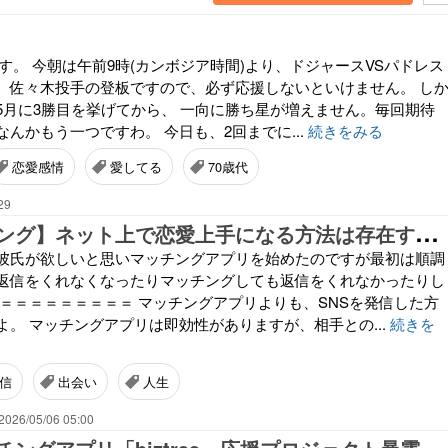
です。 今朝は午前9時(カンボジア時間)より、ドジャースVSパドレス
。佐々木投手の登板ですので、必ず応援しないといけません。 し
5月に3勝目を挙げてから、 一向に勝ち星が増えません。毎回期待
んかもう一つですわ。 今日も、2回までに...
続きをみる
恋愛感情
愛してる
70歳代
29
【
カウンセリング】ネット上で恋愛上手になる方法は存在するのか？自分をアピールする方法について
彼氏が欲しいと思いマッチングアプリを始めたのですが最初は順調
返信をくれなくなったりマッチングしても返信をくれなかったりし
＝＝＝＝＝＝＝＝＝＝ マッチングアプリよりも、SNSを発信した方
よ。 マッチングアプリは即効性がありますが、相手との...
続きを
信
出会い
人生
2026/05/06 05:00
ビ
ジネスマッチングアプリ「biztree」応援プロジェクト暴露情報と本音の口コミ｜評判・レビュー・実態を徹底調査