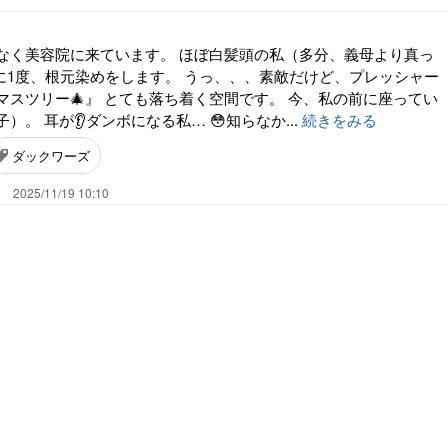
なく美容院に来ています。 ほぼ白髪頭の私（多分、義母より真っ
間に1度、根元染めをします。 うっ、、、素敵だけど、プレッシャー
マスツリー🎄』 とても落ち着く空間です。 今、私の前に座ってい
。 耳が👂️ダンボになる私… 😳知らなか...
続きをみる
ダックワーズ
。
2025/11/19 10:10