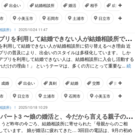
出会い
結婚相談所
婚活
相手
成婚
市
小美玉市
石岡市
土浦市
日立市
笠間
結婚相談所）！
2025/10/24 11:47
マ
ッチングアプリを利用して結婚できない人が結婚相談所で成功する理由とは
を利用して結婚できない人が結婚相談所に切り替えるべき理由 近
プリの普及により、出会いのスタイルは多様化しています。 しか
アプリを利用して結婚できない人は、結婚相談所に入会し活動する
れだけの理由！」 というテーマは、多くの方にとって重要な...
続
成婚
出会い
真剣
結婚
交際
婚活
市
日立市
土浦市
石岡市
小美玉市
笠間
結婚相談所）！
2025/10/18 10:29
母
からの相談 パート3 〜娘の婚活と、今だから言える親子のこと〜
ょうど昨年の今ごろ、結婚相談所に寄せられた「母親からのご相
しています。 娘が婚活に疲れてきた… 3回目の電話は、9月の初め