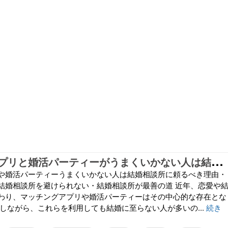
マ
ッチングアプリと婚活パーティーがうまくいかない人は結婚相談所を利用すべき
や婚活パーティーうまくいかない人は結婚相談所に頼るべき理由・
結婚相談所を避けられない・結婚相談所が最善の道 近年、恋愛や
わり、マッチングアプリや婚活パーティーはその中心的な存在とな
かしながら、これらを利用しても結婚に至らない人が多いの...
続き