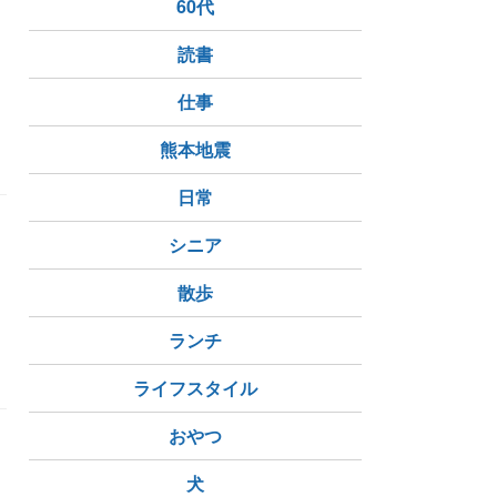
60代
知
読書
仕事
熊本地震
日常
シニア
く
ま
散歩
ランチ
ライフスタイル
おやつ
犬