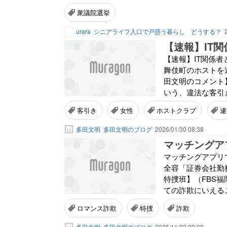
衆議院選挙
urara
シニアライフ入口で戸惑う暮らし どうする？
【速報】IT関係
舞伎町のホストを逮
田文明のコメント
いう、違法な客引き
客引き
女性
ホストクラブ
逮
多田文明
多田文明のブログ
2026/01/30 08:38
マッチングアプリ
全容「証券会社勤
特捜班】（FBS
ての詐欺にいえる
ロマンス詐欺
特捜
詐欺
多田文明
多田文明のブログ
2025/11/22 09:08