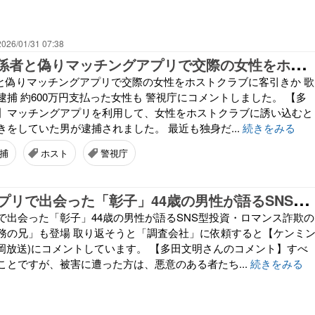
2026/01/31 07:38
【
速報】IT関係者と偽りマッチングアプリで交際の女性をホストクラブに客引きか 歌舞伎町のホストを逮捕 約600万円支払った女性も 警視庁にコメントしました。
者と偽りマッチングアプリで交際の女性をホストクラブに客引きか 歌
捕 約600万円支払った女性も 警視庁にコメントしました。 【多
】マッチングアプリを利用して、女性をホストクラブに誘い込むと
をしていた男が逮捕されました。 最近も独身だ...
続きをみる
捕
ホスト
警視庁
マ
ッチングアプリで出会った「彰子」44歳の男性が語るSNS型投資・ロマンス詐欺の全容「証券会社勤務の兄」も登場 取り返そうと「調査会社」に依頼すると【ケンミン特捜班】（FBS福岡放送)にコメントしています。
で出会った「彰子」44歳の男性が語るSNS型投資・ロマンス詐欺の
務の兄」も登場 取り返そうと「調査会社」に依頼すると【ケンミ
福岡放送)にコメントしています。 【多田文明さんのコメント】すべ
ことですが、被害に遭った方は、悪意のある者たち...
続きをみる