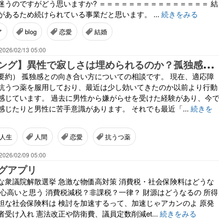
迷うのですがどう思いますか? ＝＝＝＝＝＝＝＝＝＝＝＝＝＝＝ 結
あるため続けられている事業だと思います。 ...
続きをみる
ア
blog
恋愛
結婚
2026/02/13 05:00
【
カウンセリング】異性で寂しさは埋められるのか？孤独感への向き合い方に戸惑う20代女性
要約） 孤独感との向き合い方についての相談です。 現在、適応障
抗うつ薬を服用しており、最近は少し効いてきたのか以前より行動
感じています。 過去に男性から嫌がらせを受けた経験があり、今
感じたりと男性に苦手意識があります。 それでも最近「...
続きを
人生
人間
恋愛
抗うつ薬
2026/02/09 05:00
グアプリ
な衆議院解散選挙 急激な物価高対策 消費税・社会保険料はどうな
関心高いと思う 消費税減税？非課税？一律？ 財源はどうなるの 所得
担な社会保険料は 検討を加速するって、加速じゃアカンのよ 原発
受け入れ 憲法改正や防衛費、議員定数削減et...
続きをみる