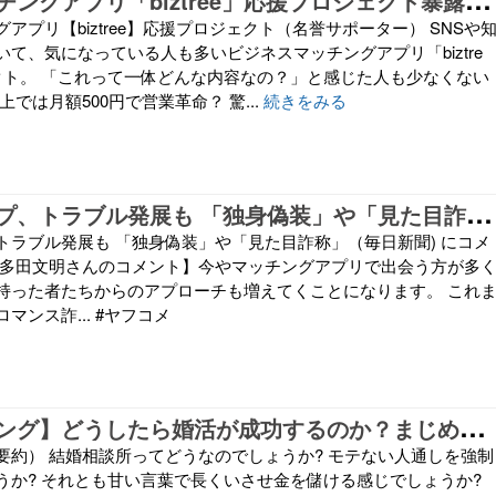
アプリ【biztree】応援プロジェクト（名誉サポーター） SNSや
て、気になっている人も多いビジネスマッチングアプリ「biztre
クト。 「これって一体どんな内容なの？」と感じた人も少なくない
上では月額500円で営業革命？ 驚...
続きをみる
人
気のマチアプ、トラブル発展も 「独身偽装」や「見た目詐称」（毎日新聞) にコメントしました。
トラブル発展も 「独身偽装」や「見た目詐称」（毎日新聞) にコメ
【多田文明さんのコメント】今やマッチングアプリで出会う方が多
持った者たちからのアプローチも増えてくことになります。 これ
マンス詐... #ヤフコメ
【
カウンセリング】どうしたら婚活が成功するのか？まじめな出会いが分からず悩む30代女性
要約） 結婚相談所ってどうなのでしょうか? モテない人通しを強制
うか? それとも甘い言葉で長くいさせ金を儲ける感じでしょうか?