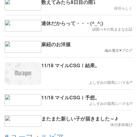
数えてみたら8日目の雨⤵️
自分らしく
連休だからって・・・(^_^;)
頑固ぺキの気ままなお話
麻紐のお洋服
編み魔女♥ブログ
11/18 マイルCSGⅠ結果。
よしずみの競馬にハマる!?
11/18 マイルCSGⅠ予想。
よしずみの競馬にハマる!?
またまた新しい子が届きました～♪
休日多肉遊び
#
ユーフォルビア