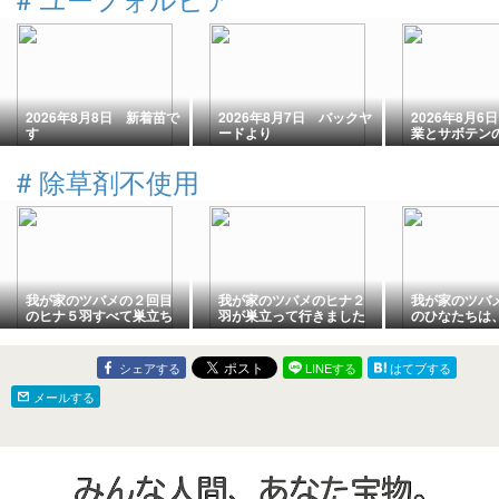
2026年8月8日 新着苗で
2026年8月7日 バックヤ
2026年8月6
す
ードより
業とサボテン
#
除草剤不使用
我が家のツバメの２回目
我が家のツバメのヒナ２
我が家のツバ
のヒナ５羽すべて巣立ち
羽が巣立って行きました
のひなたちは
ました
日が迫ってき
シェアする
LINEする
はてブする
メールする