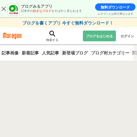
ブログみるアプリ
無料ダウンロード
日本中の
好きなブログ
をすばやく見られます
ムラゴンとはIDが異なります
ブログを書くアプリ 今すぐ無料ダウンロード！
ブログをはじめる
ログイン
検索する
記事画像
新着記事
人気記事
新登場ブログ
ブログ村カテゴリー
閲