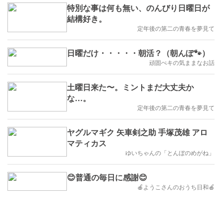
特別な事は何も無い、のんびり日曜日が
結構好き。
定年後の第二の青春を夢見て
日曜だけ・・・・・朝活？（朝んぽ🐾）
頑固ぺキの気ままなお話
土曜日来た〜。ミントまだ大丈夫か
な…。
定年後の第二の青春を夢見て
ヤグルマギク 矢車剣之助 手塚茂雄 アロ
マティカス
ゆいちゃんの「とんぼのめがね」
😊普通の毎日に感謝😊
🍎ようこさんのおうち日和🍎