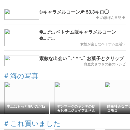
✨キャラメルコーン🌽 53.3キロ◯
🔶 のほほん日記 🔶
❁.｡.:*:.｡ベトナム版キャラメルコーン
❁.｡.:*:.｡
女性が楽しむベトナム生活♡
素敵な出会い ﾟ｡*＊*｡ﾟ お菓子とクリップ
白魔女さつきの宴のレシピ
#
海の写真
本土はもっと暑いのだね
デンマークのヤンテの掟
階級社会なフ
★お昼はジョイフルさん
コモコ
#
これ買いました