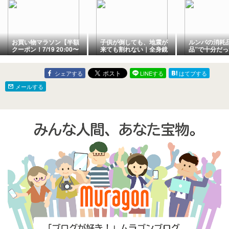
お買い物マラソン【半額
子供が倒しても、地震が
ルンバの消耗
クーポン！7/19 20:00〜
来ても割れない｜全身鏡
品”で十分だ
21:59】
を「フィルムミラー」に
8,000円→1,
変えた正直レビュー
た共働きパパ
ュー
シェアする
LINEする
はてブする
メールする