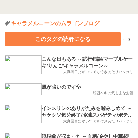
キャラメルコーンのムラゴンブログ
このタグの読者になる
0
こんな日もある ～試行錯誤/マーブルケー
キ/りんご/キャラメルコーン～
大真面目だがいつでも行きあたりバッタリ
風が強いのです💦
頑固ぺキの気ままなお話
インスリンのありがたみを噛みしめて ～
ヤケクソ気分終了/冷凍スパゲティ/ポテト
チップス/キャラメルコーン/カーラジオ
大真面目だがいつでも行きあたりバッタリ
～
暁現象が収まった ～血糖/冷やし中華/即