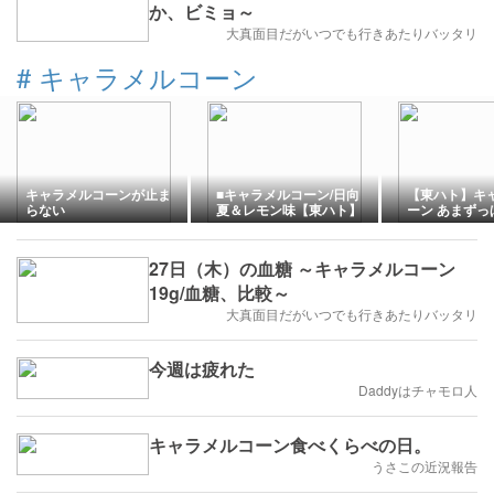
か、ビミョ～
大真面目だがいつでも行きあたりバッタリ
#
キャラメルコーン
キャラメルコーンが止ま
■キャラメルコーン/日向
【東ハト】キ
らない
夏＆レモン味【東ハト】
ーン あまずっ
27日（木）の血糖 ～キャラメルコーン
19g/血糖、比較～
大真面目だがいつでも行きあたりバッタリ
今週は疲れた
Daddyはチャモロ人
キャラメルコーン食べくらべの日。
うさこの近況報告