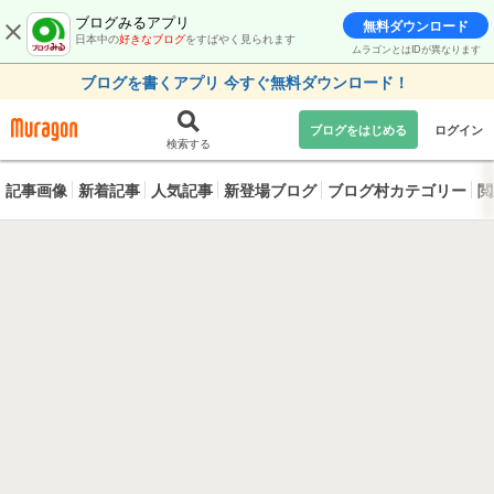
ブログみるアプリ
無料ダウンロード
日本中の
好きなブログ
をすばやく見られます
ムラゴンとはIDが異なります
ブログを書くアプリ 今すぐ無料ダウンロード！
ブログをはじめる
ログイン
検索する
記事画像
新着記事
人気記事
新登場ブログ
ブログ村カテゴリー
閲