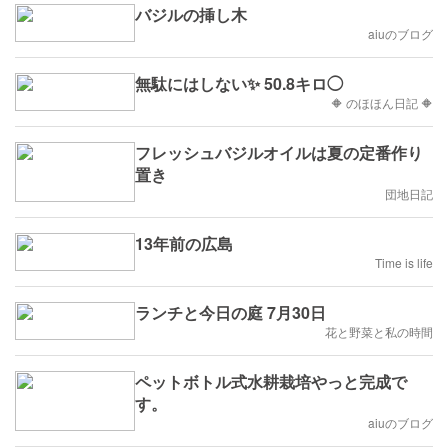
バジルの挿し木
aiuのブログ
無駄にはしない✨ 50.8キロ◯
🔶 のほほん日記 🔶
フレッシュバジルオイルは夏の定番作り
置き
団地日記
13年前の広島
Time is life
ランチと今日の庭 7月30日
花と野菜と私の時間
ペットボトル式水耕栽培やっと完成で
す。
aiuのブログ