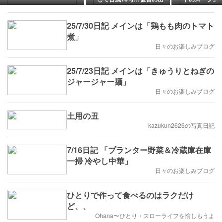
ないことを祈るのみ。
ダ」「桃の春
25/7/30日記 メインは「鶏もも肉のトマト
煮」
日々のお楽しみブログ
25/7/23日記 メインは「きゅうりとねぎの
ジャージャー麺」
日々のお楽しみブログ
土用の丑
kazukun2626の写真日記
7/16日記 「プランター野菜＆冷蔵庫在庫
一掃 冷やし中華」
日々のお楽しみブログ
ひとりで作って食べるのはラクだけ
ど、、
Ohana〜ひとり・スローライフを愉しもうよ