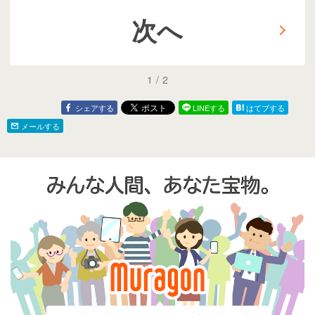
次へ
1
/
2
シェアする
LINEする
はてブする
メールする