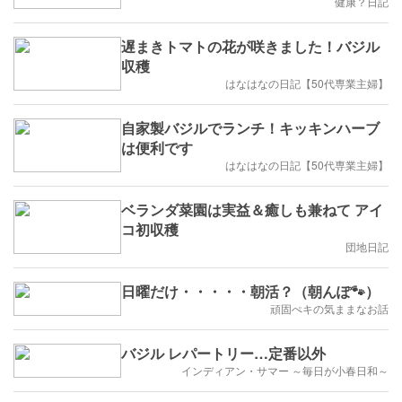
健康？日記
遅まきトマトの花が咲きました！バジル
収穫
はなはなの日記【50代専業主婦】
自家製バジルでランチ！キッキンハーブ
は便利です
はなはなの日記【50代専業主婦】
ベランダ菜園は実益＆癒しも兼ねて アイ
コ初収穫
団地日記
日曜だけ・・・・・朝活？（朝んぽ🐾）
頑固ぺキの気ままなお話
バジル レパートリー…定番以外
インディアン・サマー ～毎日が小春日和～