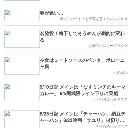
春が遠い…
狭小アパートでも野菜を育てたいんですョ
名脇役！梅干しでそうめんが劇的に変わ
る
お悩みバスターズブログ
夕食はミートソースのペンネ、ボローニ
ャ風
七の日記
9/10日記 メインは「なすミンチのキーマ
カレー」 9/5阿武隈ライン下りに乗船
日々のお楽しみブログ
8/25日記 メインは「チャーハン、納豆チ
ャーハン」8/23映画「サユリ」封切り初
日初回を観た。
日々のお楽しみブログ