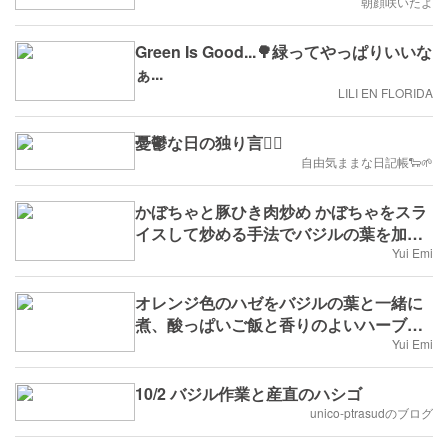
朝顔咲いたよ
Green Is Good...🌳緑ってやっぱりいいな
ぁ...
LILI EN FLORIDA
憂鬱な日の独り言😮‍💨
自由気ままな日記帳🐑🌱
かぼちゃと豚ひき肉炒め かぼちゃをスラ
イスして炒める手法でバジルの葉を加え
ます。
Yui Emi
オレンジ色のハゼをバジルの葉と一緒に
煮、酸っぱいご飯と香りのよいハーブを
添えた料理
Yui Emi
10/2 バジル作業と産直のハシゴ
unico-ptrasudのブログ