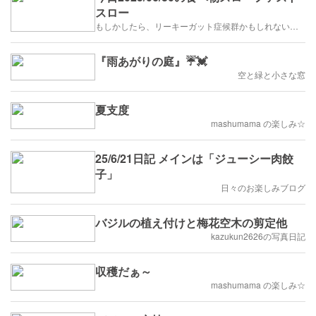
スロー
もしかしたら、リーキーガット症候群かもしれないお婆ちゃんの食事
『雨あがりの庭』☔️💓
空と緑と小さな窓
夏支度
mashumama の楽しみ☆
25/6/21日記 メインは「ジューシー肉餃
子」
日々のお楽しみブログ
バジルの植え付けと梅花空木の剪定他
kazukun2626の写真日記
収穫だぁ～
mashumama の楽しみ☆