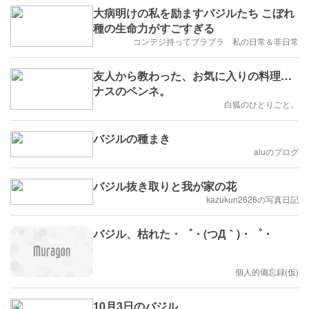
大病明けの私を励ますバジルたち こぼれ
種の生命力がすごすぎる
コンデジ持ってブラブラ 私の日常＆非日常
友人から教わった、お気に入りの料理…
ナスのペンネ。
白狐のひとりごと。
バジルの種まき
aiuのブログ
バジル抜き取りと我が家の花
kazukun2626の写真日記
バジル、枯れた・゜・(つД｀)・゜・
個人的備忘録(仮)
10月3日のバジル。