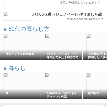
希望の70歳代しなやかに逞しく！
バジル収穫→ジェノベーゼ 作りました🤗
itsumoegaode3014のブログ
#
60代の暮らし方
渋谷ランチ＆絵画教室
60代でファーストピアス
来客用布団は
を外してみた｜初めての
帰省した子供
ピアスに戸惑ったことや
っても少ない
気づいたこと
切るコツ
#
暮らし
書
10年続いた「誕生日ルー
絽の袱紗
ティーン」の話