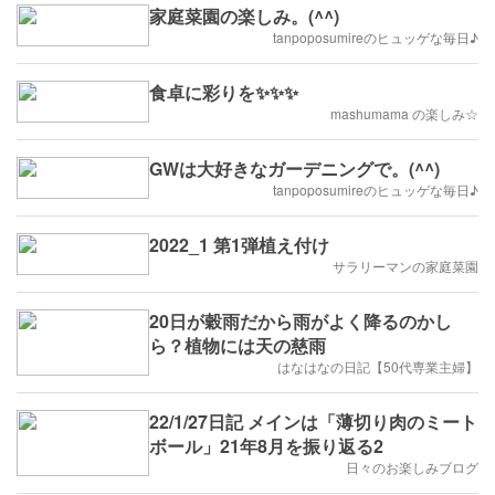
家庭菜園の楽しみ。(^^)
tanpoposumireのヒュッゲな毎日♪
食卓に彩りを✨✨✨
mashumama の楽しみ☆
GWは大好きなガーデニングで。(^^)
tanpoposumireのヒュッゲな毎日♪
2022_1 第1弾植え付け
サラリーマンの家庭菜園
20日が穀雨だから雨がよく降るのかし
ら？植物には天の慈雨
はなはなの日記【50代専業主婦】
22/1/27日記 メインは「薄切り肉のミート
ボール」21年8月を振り返る2
日々のお楽しみブログ