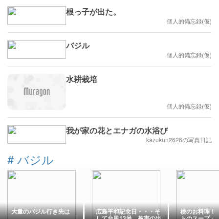
根っ子が出た。
個人的備忘録(仮)
バジル
個人的備忘録(仮)
水耕栽培
個人的備忘録(仮)
我が家の花とエナガの水浴び
kazukun2626の写真日記
#
バジル
大量のバジル行き先は
広島平和記念日・・・そ
桃のお料理！
して台風13号…被害の出
トのスープ」