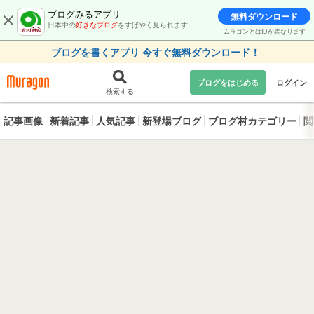
ブログみるアプリ
無料ダウンロード
日本中の
好きなブログ
をすばやく見られます
ムラゴンとはIDが異なります
ブログを書くアプリ 今すぐ無料ダウンロード！
ブログをはじめる
ログイン
検索する
記事画像
新着記事
人気記事
新登場ブログ
ブログ村カテゴリー
閲