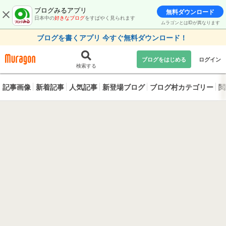
ブログみるアプリ
無料ダウンロード
日本中の
好きなブログ
をすばやく見られます
ムラゴンとはIDが異なります
ブログを書くアプリ 今すぐ無料ダウンロード！
ブログをはじめる
ログイン
検索する
記事画像
新着記事
人気記事
新登場ブログ
ブログ村カテゴリー
閲