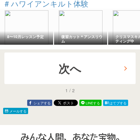
#
ハワイアンキルト体験
8〜10月レッスン予定
復習カット＊アンスリウ
クリスマスキ
ム
ティング中
次へ
1
/
2
シェアする
LINEする
はてブする
メールする