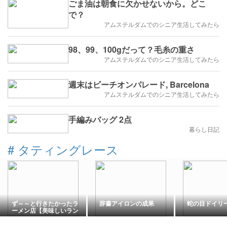
ごま油は朝食に欠かせないから。どこ
で？
アムステルダムでのシニア生活してみたら
98、99、100gだって？毛糸の重さ
アムステルダムでのシニア生活してみたら
週末はビーチオンパレード, Barcelona
アムステルダムでのシニア生活してみたら
手編みバッグ 2点
暮らし日記
#
タティングレース
ず～～と行きたかったラ
辞書アイロンの成果
蛇の目ドイリ
ーメン店【美味しいラン
チシリーズ2026】