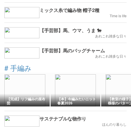
ミックス糸で編み物 帽子2種
Time is life
【手芸部】馬、ウマ、うま 🐎
あれこれ雑多な日々
【手芸部】馬のバッグチャーム
あれこれ雑多な日々
#
手編み
【完成】リフ編みの座布
【本】今編みたいニット
【教室の様子
団
春夏2026
模様のパター
サステナブルな物作り
ほんのり暮らし