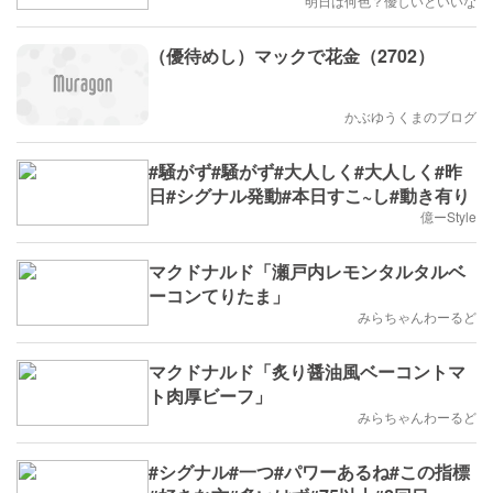
明日は何色？優しいといいな
（優待めし）マックで花金（2702）
かぶゆうくまのブログ
#騒がず#騒がず#大人しく#大人しく#昨
日#シグナル発動#本日すこ~し#動き有り
億ーStyle
マクドナルド「瀬戸内レモンタルタルベ
ーコンてりたま」
みらちゃんわーるど
マクドナルド「炙り醤油風ベーコントマ
ト肉厚ビーフ」
みらちゃんわーるど
#シグナル#一つ#パワーあるね#この指標