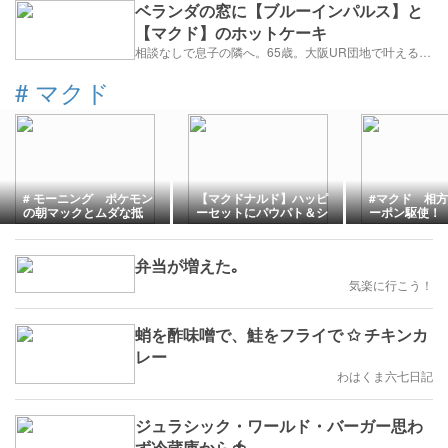
ベランダの窓に【ブルーインパルス】と
【マクド】のホットケーキ
相談なしで息子の隣へ。65歳。大阪UR団地で叶える「貯金を減らさない」年金暮らし
#
マクド
# モーニング ポケモン
【マクドナルド】ハッピ
#マクド 相
の朝マックとムダな抵
ーセットにパウパト＆シ
ーポン駆使！ 2
抗 2026.7.25朝
ナモロールが登場！購入
レポ♪
弁当が増えた｡
気楽に行こう！
蛸を酢味噌で、鮭をフライで ✩ チキンカ
レー
わはくま六七日記
ジュラシック・ワールド・バーガー思わ
ず冷蔵庫から🍅