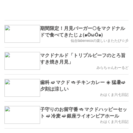
期間限定！月見バーガー🌕をマクドナル
ドで食べてきたじょ(๑ÒωÓ๑)
仙台tabenecoの楽しいまたたび☆彡
マクドナルド「トリプルビーフのとろ旨
すき焼き月見」
みらちゃんわーるど
歯科 ➫ マクド ➬ チキンカレー ☀️ 猛暑➫
夕刻は涼しい
わはくま六七日記
子守りのお留守番 ➬ マクドハッピーセッ
ト ➫ 冷麦 ➫ 銀座ライオンビアホール
わはくま六七日記