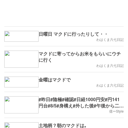
日曜日 マクドに行ったりして・・
わはくま六七日記
マクドに寄ってからお米をもらいにウチ
に行く
わはくま六七日記
金曜はマクドで
わはくま六七日記
#昨日#陰極#確認#日経1000円安#円141
円台#8/5#身構え#外した後#午後から二番
確認
億ーStyle
土地柄？朝のマクドは｡