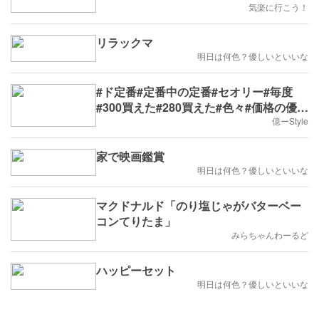
気楽に行こう！
リラックマ
明日は何色？優しいといいな
#ド定番#定番中の定番#セオリー#毎度
#300買えた#280買えた#色々#価格の優等
生
億ーStyle
家で映画鑑賞
明日は何色？優しいといいな
マクドナルド「のり塩じゃがバターベー
コンてりたま」
みらちゃんわーるど
ハッピーセット
明日は何色？優しいといいな