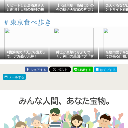
リピートした居酒屋さん
【《品川駅 高輪口》の
楽天ぐるなび
と新潟十日町の星峠の棚
今の様子★実家の片づけ
ントサイト経
田
★夕食は《かぶらや》で
か？比較【ポ
『焼き鳥』はじめ『おつ
#
東京食べ歩き
まみ』色々～～～】
■横浜橋の「天ぷら豊野」
紳士が真摯にかぶりつ
名物肉団子を
で、デカ盛り天丼！
く。神田の英国パブ『ザ
て頬張る口福
グラバー ハンバーガーパ
中華『寳華園
ブ』
シェアする
LINEする
はてブする
メールする