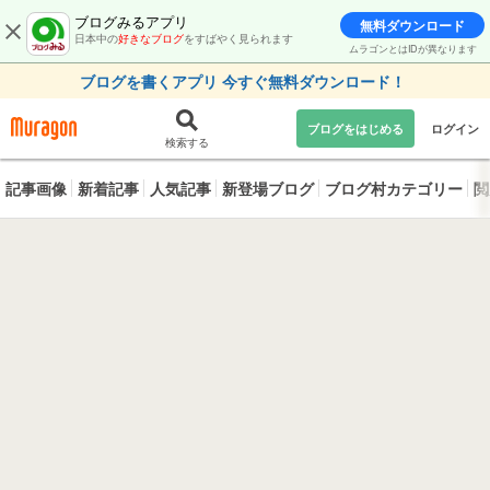
ブログみるアプリ
無料ダウンロード
日本中の
好きなブログ
をすばやく見られます
ムラゴンとはIDが異なります
ブログを書くアプリ 今すぐ無料ダウンロード！
ブログをはじめる
ログイン
検索する
記事画像
新着記事
人気記事
新登場ブログ
ブログ村カテゴリー
閲