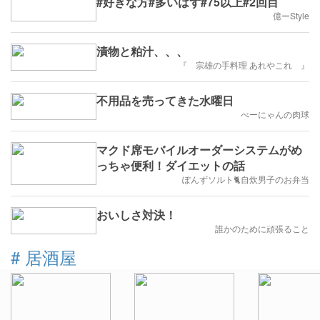
#好きな方#多いはず#75以上#2回目
億ーStyle
漬物と粕汁、、、
『 宗雄の手料理 あれやこれ 』
不用品を売ってきた水曜日
べーにゃんの肉球
マクド席モバイルオーダーシステムがめ
っちゃ便利！ダイエットの話
ぽんずソルト🐈自炊男子のお弁当
おいしさ対決！
誰かのために頑張ること
#
居酒屋