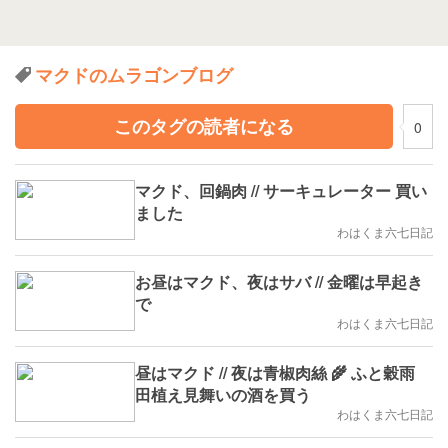
マクドのムラゴンブログ
このタグの読者になる
0
マクド、回鍋肉 // サーキュレーター 買い
ました
わはくま六七日記
お昼はマクド、夜はサバ // 金曜は早起き
で
わはくま六七日記
昼はマクド // 夜は青椒肉絲 🌾 ふと穀雨
田植え見舞いの酒を買う
わはくま六七日記