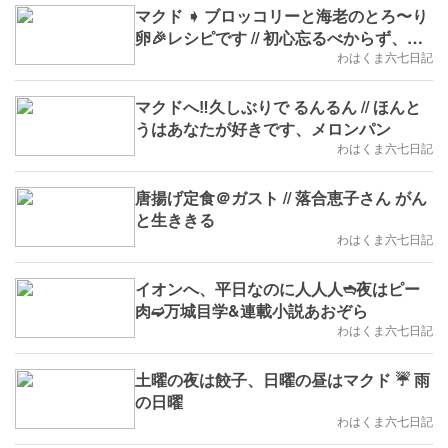
マクド ➧ ブロッコリーと海老のとろ〜り
卵🎉レシピです // 初心忘るべからず、春
をつぶやく
わはくま六七日記
マクドへ‼️久しぶりで るんるん // ほんと
うはあなたが好きです、メロンパン
わはくま六七日記
唐揚げ定食＠ガスト // 落合恵子さん がん
と生ききる
わはくま六七日記
イオンへ、平日なのに人人人➬夜はピー
肉➫万城目学&連載小説あおぞら
わはくま六七日記
土曜の夜は餃子、日曜の昼はマクド ☔️ 雨
の日曜
わはくま六七日記