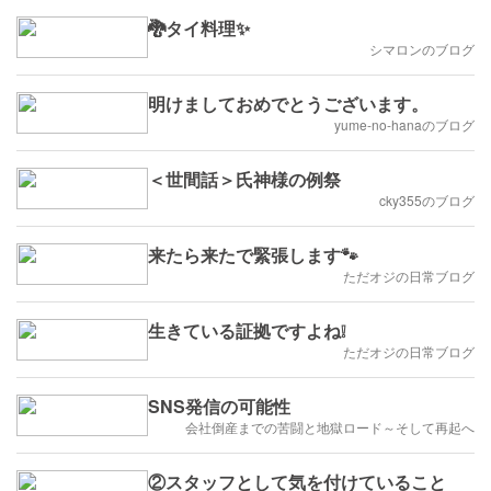
🐉タイ料理✨
シマロンのブログ
明けましておめでとうございます。
yume-no-hanaのブログ
＜世間話＞氏神様の例祭
cky355のブログ
来たら来たで緊張します🐾
ただオジの日常ブログ
生きている証拠ですよね❕
ただオジの日常ブログ
SNS発信の可能性
会社倒産までの苦闘と地獄ロード～そして再起へ
②スタッフとして気を付けていること