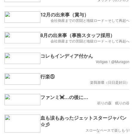
12月の出来事（賞与）
会社倒産までの苦闘と地獄ロード～そして再起へ
8月の出来事（事務スタッフ採用）
会社倒産までの苦闘と地獄ロード～そして再起へ
コレもインディア付かん
Vollgas！@Muragon
行楽⑤
楽我喜喋（日日是好日）
ファンミ💓…の後に…
祈りの森 眠りの谷
血も涙もあったジェットスタージャパン
☆彡
スローなペースで楽しもう!