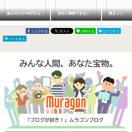
金土日だけ100円だよ！
自分に期待できない
羨ましい
シェアする
LINEする
はてブする
メールする