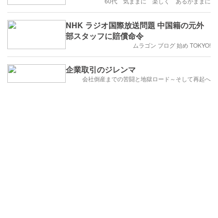
60代 気ままに 楽しく あるがままに
NHK ラジオ国際放送問題 中国籍の元外
部スタッフに賠償命令
ムラゴン ブログ 始め TOKYO!
企業取引のジレンマ
会社倒産までの苦闘と地獄ロード～そして再起へ