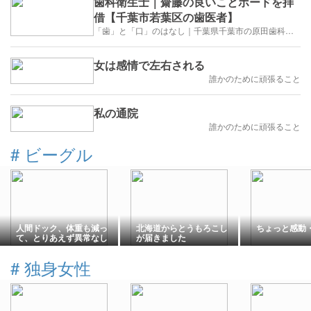
歯科衛生士｜齋藤の良いことボードを拝
借【千葉市若葉区の歯医者】
「歯」と「口」のはなし｜千葉県千葉市の原田歯科クリニック
女は感情で左右される
誰かのために頑張ること
私の通院
誰かのために頑張ること
#
ビーグル
人間ドック、体重も減っ
北海道からとうもろこし
ちょっと感動・
て、とりあえず異常なし
が届きました
#
独身女性