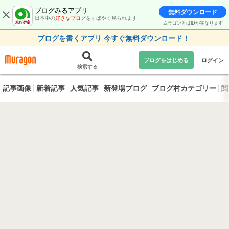
ブログみるアプリ
無料ダウンロード
日本中の
好きなブログ
をすばやく見られます
ムラゴンとはIDが異なります
ブログを書くアプリ 今すぐ無料ダウンロード！
ブログをはじめる
ログイン
検索する
記事画像
新着記事
人気記事
新登場ブログ
ブログ村カテゴリー
閲