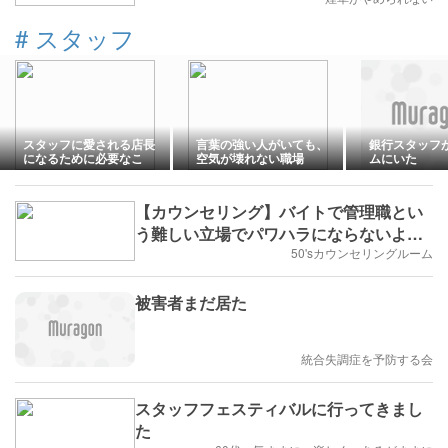
#
スタッフ
スタッフに愛される店長
言葉の強い人がいても、
銀行スタッフ
になるために必要なこ
空気が壊れない職場
ムにいた
と。それは「自分を知る
こと」でした
【カウンセリング】バイトで管理職とい
う難しい立場でパワハラにならないよう
な注意の仕方が分からない男性
50'sカウンセリングルーム
被害者まだ居た
統合失調症を予防する会
スタッフフェスティバルに行ってきまし
た