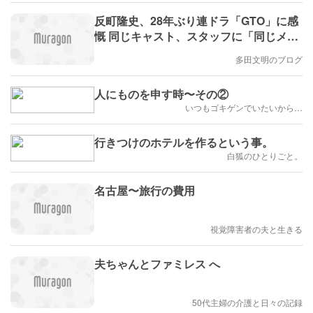
反町隆史、28年ぶり連ドラ「GTO」に感
慨 同じキャスト、スタッフに「同じメン
バーでやれるっていうのは奇跡的」（ス
多田文明のブログ
ポーツ報知）にコメントしました。
人にものを申す時〜その②
いつもゴキゲンでいたいから…
行きつけのホテルを作るという事。
白狐のひとりごと。
名古屋〜旅行の費用
視覚障害者の夫と生きる
夫ちゃんとファミレス へ
50代主婦の介護と日々の記録