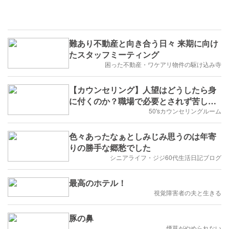
難あり不動産と向き合う日々 来期に向け
たスタッフミーティング
困った不動産・ワケアリ物件の駆け込み寺
【カウンセリング】人望はどうしたら身
に付くのか？職場で必要とされず苦しむ
30代女性
50'sカウンセリングルーム
色々あったなぁとしみじみ思うのは年寄
りの勝手な郷愁でした
シニアライフ・ジジ60代生活日記ブログ
最高のホテル！
視覚障害者の夫と生きる
豚の鼻
煙草がやめられない