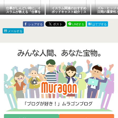
仕事がしんどい時に。イ
イスラム関連のおすすめ
ズル・ヒッジャ
スラムが教える「仕事を
ポッドキャスト紹介｜ス
日間の重要性
信仰に変える」働き方
キマ時間に聴きたい番組
｜アラファ・
まとめ
ド
シェアする
LINEする
はてブする
メールする