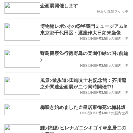
企画展開催します
身近な風景スケッチ
博物館レポ>その⑤半蔵門ミュージアムin
東京都千代田区・運慶作大日如来坐像
HSS型HSP🌏Millieの脳内世界
野鳥観察🦆行徳野鳥の楽園①緑の国<前編
>
HSS型HSP🌏Millieの脳内世界
風景>散歩道>田端文士村記念館：芥川龍
之介関連企画展が二つ同時開催中❗️
HSS型HSP🌏Millieの脳内世界
梅咲き始めました＠皇居東御苑の梅林坂
HSS型HSP🌏Millieの脳内世界
鯉>錦鯉>ヒレナガニシキゴイ＠皇居二の