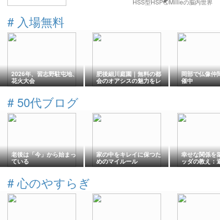
HSS型HSP🌏Millieの脳内世界
#
入場無料
2026年、習志野駐屯地、
肥後細川庭園｜無料の都
岡部で仏像仲
花火大会
会のオアシスの魅力をレ
催中
ポート
#
50代ブログ
老後は「今」から始まっ
家の中をキレイに保つた
幸せな関係を築
ている
めのマイルール
ッダの教え：
つの心の欠如
#
心のやすらぎ