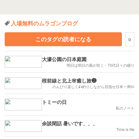
入場無料のムラゴンブログ
このタグの読者になる
0
大濠公園の日本庭園
明日は明日の風が吹く・70代日々の綴り
桜前線と北上🌸癒し旅❸
のんびり楽しく🎣釣りしながら目指せ日本一周🐶
トミーの日
私のノート
余談閑話 暑いです、、、
Time is life