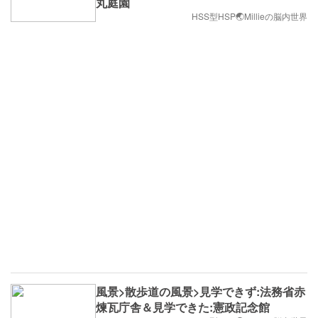
丸庭園
HSS型HSP🌏Millieの脳内世界
風景>散歩道の風景>見学できず:法務省赤
煉瓦庁舎＆見学できた:憲政記念館