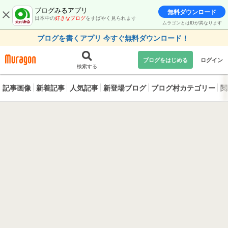
ブログみるアプリ
無料ダウンロード
日本中の
好きなブログ
をすばやく見られます
ムラゴンとはIDが異なります
ブログを書くアプリ 今すぐ無料ダウンロード！
ブログをはじめる
ログイン
検索する
記事画像
新着記事
人気記事
新登場ブログ
ブログ村カテゴリー
閲