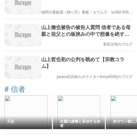
福岡の看板屋（独り言）看板・カワムラ ℡092-935-7058
山上徹也被告の被告人質問 信者である母
親と祖父との板挟みの中で想像を絶する
兄弟の苦悩 なぜ起きたのか #エキスパー
多田文明のブログ
トトピ(多田文明)
山上哲也初の公判を眺めて【宗教コラ
ム】
peace2(自称ルポライターtomy4509)のブログ
#
信者
天災
右翼の虚構と盲信する信
赤ガウン教に
者