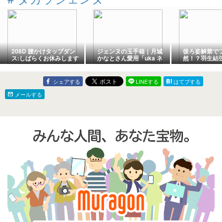
208D 腰かけタップダン
ジェンヌの玉手箱｜月城
後ろ姿解禁で
ス:しばらくお休みします
かなとさん愛用「uka ネ
然！？羽生結
イルオイル 7:15」と「ビ
新CMに登場
タクリーム」
は！？
シェアする
LINEする
はてブする
メールする