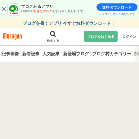
ブログみるアプリ
無料ダウンロード
日本中の
好きなブログ
をすばやく見られます
ムラゴンとはIDが異なります
ブログを書くアプリ 今すぐ無料ダウンロード！
ブログをはじめる
ログイン
検索する
記事画像
新着記事
人気記事
新登場ブログ
ブログ村カテゴリー
閲