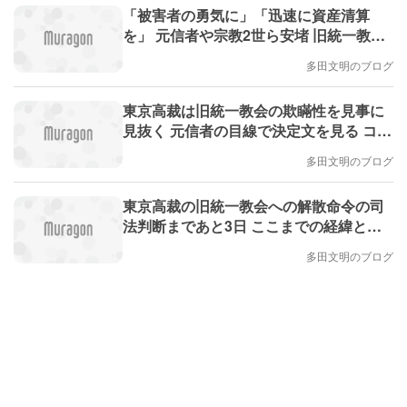
「被害者の勇気に」「迅速に資産清算
を」 元信者や宗教2世ら安堵 旧統一教会
に解散命令（産経新聞）
多田文明のブログ
東京高裁は旧統一教会の欺瞞性を見事に
見抜く 元信者の目線で決定文を見る コン
プライアンス宣言後 #エキスパートトピ
多田文明のブログ
東京高裁の旧統一教会への解散命令の司
法判断まであと3日 ここまでの経緯と、
元信者の解散命令可否の見立て #エキス
多田文明のブログ
パートトピ