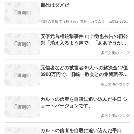
自死はダメだ
福岡の看板屋（独り言）看板・カワムラ ℡092-935-7058
安倍元首相銃撃事件 山上徹也被告の初公
判「消え入るよう声で」「ああそうか」
と思う 元信者から視点
多田文明のブログ
元信者などの被害者39人への解決金12億
3900万円で、旧統一教会との集団調停成
立 その意味は？
多田文明のブログ
カルトの信者を自殺に追い込んだ手口 シ
ョートバージョンです。
多田文明のブログ
カルトの信者を自殺に追い込んだ手口