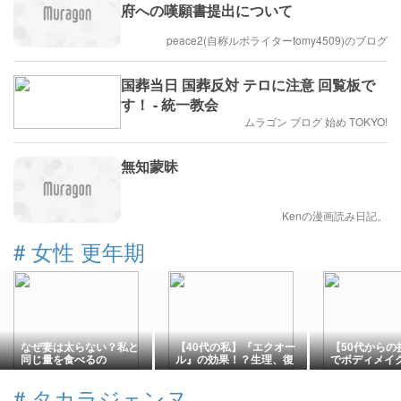
府への嘆願書提出について
peace2(自称ルポライターtomy4509)のブログ
国葬当日 国葬反対 テロに注意 回覧板で
す！ - 統一教会
ムラゴン ブログ 始め TOKYO!
無知蒙昧
Kenの漫画読み日記。
#
女性 更年期
なぜ妻は太らない？私と
【40代の私】『エクオー
【50代からの
同じ量を食べるの
ル』の効果！？生理、復
でボディメイ
に・・・
活。
はジム、妻は
の体へ
#
タカラジェンヌ