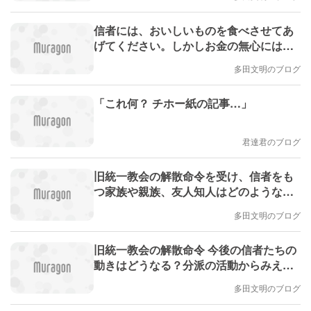
信者には、おいしいものを食べさせてあ
げてください。しかしお金の無心には警
戒 信者の心を理解するために必要なこと
多田文明のブログ
は？ 楽天アカウントでの不正購入は「証
券口座乗っ取り」でも使われた踏み台の
「これ何？ チホー紙の記事…」
手法か
君達君のブログ
旧統一教会の解散命令を受け、信者をも
つ家族や親族、友人知人はどのような心
構えを持てばよいのでしょうか(多田文明)
多田文明のブログ
旧統一教会の解散命令 今後の信者たちの
動きはどうなる？分派の活動からみえて
くる注意点とは #エキスパートトピ(多田
多田文明のブログ
文明)