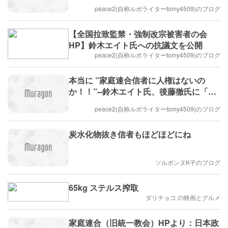
peace2(自称ルポライターtomy4509)のブログ
【全国拉致監禁・強制改宗被害者の会
HP】鈴木エイト氏への抗議文を公開
peace2(自称ルポライターtomy4509)のブログ
本当に ”家庭連合信者に人権はないの
か！！”--鈴木エイト氏、後藤徹氏に「ど
うでもいい」と？！（No.2）
peace2(自称ルポライターtomy4509)のブログ
炭水化物抜き信者もほどほどにね
ソルボンヌK子のブログ
65kg ステルス搾取
ダリチョコ の映画とグルメ
家庭連合（旧統一教会）HPより：日本政