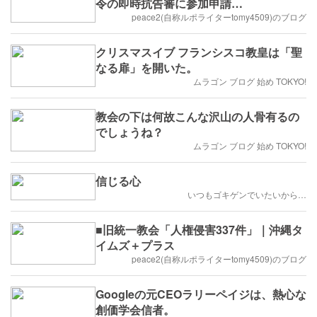
令の即時抗告審に参加申請…
peace2(自称ルポライターtomy4509)のブログ
クリスマスイブ フランシスコ教皇は「聖
なる扉」を開いた。
ムラゴン ブログ 始め TOKYO!
教会の下は何故こんな沢山の人骨有るの
でしょうね？
ムラゴン ブログ 始め TOKYO!
信じる心
いつもゴキゲンでいたいから…
■旧統一教会「人権侵害337件」｜沖縄タ
イムズ＋プラス
peace2(自称ルポライターtomy4509)のブログ
Googleの元CEOラリーペイジは、熱心な
創価学会信者。