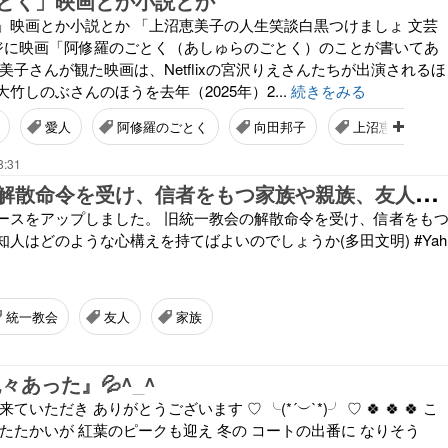
とく」映画とか小説とか
」映画とか小説とか 「上沼恵美子の人生笑談白黒つけましょ 文芸
ージに映画「阿修羅のごとく（あしゅらのごとく）のことが書いてあ
美子さんが観た映画は、Netflixの宮沢りえさんたちが出演されるほ
竹しのぶさんのほうを去年（2025年）2...
続きをみる
愛人
阿修羅のごとく
向田邦子
上沼恵美子
8:31
旧
統一教会の解散命令を受け、信者をもつ家族や親族、友人知人はどのような心構えを持てばよいのでしょうか(多田文明)
ースをアップしました。 旧統一教会の解散命令を受け、信者をも
人はどのような心構えを持てばよいのでしょうか(多田文明) #Yah
統一教会
友人
家族
々あった』💦^_^
いただき ありがとうございます ♡ ╰(*´︶`*)╯ ♡ 🍀 🍀 🍀 こ
たたかいが 紅葉のピークも迎え 冬の コートの出番に なりそう