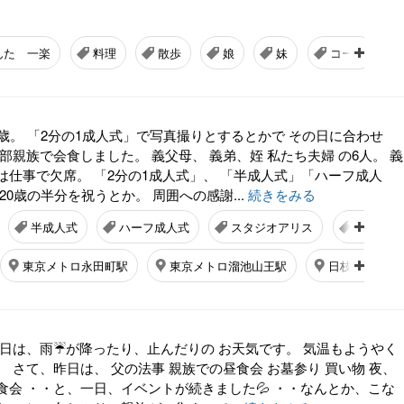
んた 一楽
料理
散歩
娘
妹
コート
歳。 「2分の1成人式」で写真撮りとするとかで その日に合わせ
部親族で会食しました。 義父母、 義弟、姪 私たち夫婦 の6人。 義
は仕事で欠席。 「2分の1成人式」、 「半成人式」「ハーフ成人
20歳の半分を祝うとか。 周囲への感謝...
続きをみる
半成人式
ハーフ成人式
スタジオアリス
会食
東京メトロ永田町駅
東京メトロ溜池山王駅
日枝神社 (千
 今日は、雨☔が降ったり、止んだりの お天気です。 気温もようやく
 さて、昨日は、 父の法事 親族での昼食会 お墓参り 買い物 夜、
食会 ・・と、一日、イベントが続きました💦 ・・なんとか、こな