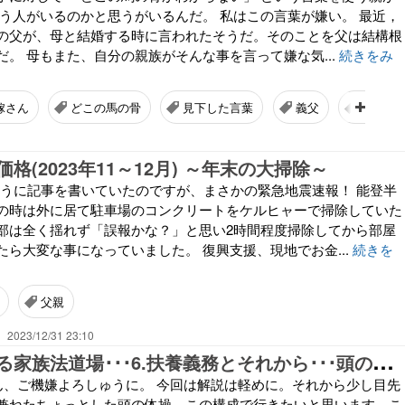
言う人がいるのかと思うがいるんだ。 私はこの言葉が嫌い。 最近，
の父が、母と結婚する時に言われたそうだ。そのことを父は結構根
。 母もまた、自分の親族がそんな事を言って嫌な気...
続きをみ
嫁さん
どこの馬の骨
見下した言葉
義父
義母
格(2023年11～12月) ～年末の大掃除～
るように記事を書いていたのですが、まさかの緊急地震速報！ 能登半
の時は外に居て駐車場のコンクリートをケルヒャーで掃除していた
部は全く揺れず「誤報かな？」と思い2時間程度掃除してから部屋
たら大変な事になっていました。 復興支援、現地でお金...
続きを
父親
2023/12/31 23:10
す
っきりわかる家族法道場･･･6.扶養義務とそれから･･･頭の体操
･･ 皆さん、ご機嫌よろしゅうに。 今回は解説は軽めに。それから少し目先
兼ねたちょっとした頭の体操。この構成で行きたいと思います。こ