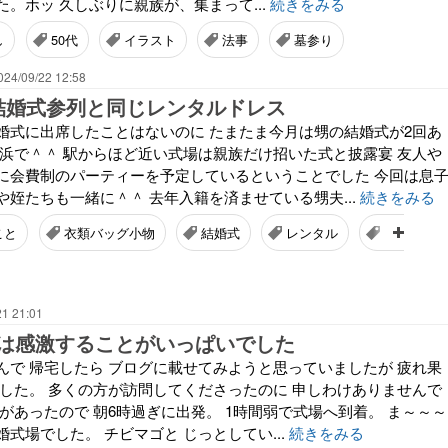
。ホッ 久しぶりに親族が、集まって...
続きをみる
し
50代
イラスト
法事
墓参り
024/09/22 12:58
結婚式参列と同じレンタルドレス
婚式に出席したことはないのに たまたま今月は甥の結婚式が2回あ
横浜で＾＾ 駅からほど近い式場は親族だけ招いた式と披露宴 友人や
に会費制のパーティーを予定しているということでした 今回は息
姪たちも一緒に＾＾ 去年入籍を済ませている甥夫...
続きをみる
こと
衣類バッグ小物
結婚式
レンタル
ドレス
21 21:01
は感激することがいっぱいでした
んで 帰宅したら ブログに載せてみようと思っていましたが 疲れ果
でした。 多くの方が訪問してくださったのに 申しわけありませんで
があったので 朝6時過ぎに出発。 1時間弱で式場へ到着。 ま～～～
式場でした。 チビマゴと じっとしてい...
続きをみる