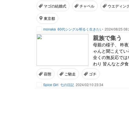
マゴの結婚式
チャペル
ウエディン
東京都
monaka
60代シングル明るく生きたい
2024/08/25 08:
親族で集う
母親の様子、 昨
ゃんと聞こえてい
全くの無反応では
わり 皆んなと夕食
容態
ご馳走
ゴチ
Spice Girl
七の日記
2024/02/10 23:34