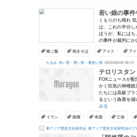
若い娘の事件
くもりのち晴れ 気
は、これの半分し
ほうが、私にはち
の事件が裁判にかけ
晩ご飯
焼きそば
アイス
アイ
ちるみ
赤い実・青い実・黄色い実
2026/06/06 08:15
FOXニュースが
かく狂気の神権政
たちには高級ブラ
るという偽善を描
みる
イラン
政権
米国
亡命
東アジア歴史文化研究会
東アジア歴史文化研究会のブ