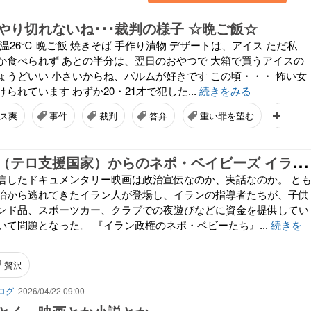
やり切れないね･･･裁判の様子 ☆晩ご飯☆
温26℃ 晩ご飯 焼きそば 手作り漬物 デザートは、アイス ただ私
か食べられず あとの半分は、翌日のおやつで 大箱で買うアイスの
ょうどいい 小さいからね、パルムが好きです この頃・・・ 怖い女
られています わずか20・21才で犯した...
続きをみる
ス爽
事件
裁判
答弁
重い罪を望む
のど
テ
ロリスタン（テロ支援国家）からのネポ・ベイビーズ イラン革命防衛隊司令官の姪がアメリカで贅沢に暮らしていた（宮崎正弘国際情勢）
配信したドキュメンタリー映画は政治宣伝なのか、実話なのか。 と
治から逃れてきたイラン人が登場し、イランの指導者たちが、子供
ンド品、スポーツカー、クラブでの夜遊びなどに資金を提供してい
いて問題となった。 『イラン政権のネポ・ベビーたち』...
続きを
贅沢
ログ
2026/04/22 09:00