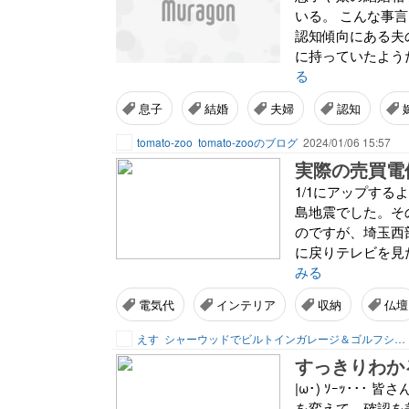
いる。 こんな事
認知傾向にある夫
に持っていたようだ
る
息子
結婚
夫婦
認知
tomato-zoo
tomato-zooのブログ
2024/01/06 15:57
実際の売買電価
1/1にアップす
島地震でした。そ
のですが、埼玉西
に戻りテレビを見
みる
電気代
インテリア
収納
仏壇
えす
シャーウッドでビルトインガレージ＆ゴルフシュミレーター
|ω･) ｿｰｯ･
を変えて、確認を