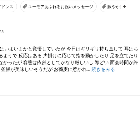
グドレス
ユーモアあふれるお祝いメッセージ
賑やかに場を盛り
28
夜はいよいよかと覚悟していたが 今日はギリギリ持ち直して 耳はち
るようで 反応はある 声掛けに応じて指を動かしたり 足を立てたり
なかったが 容態は依然としてかなり厳しいし 際どい 面会時間が終
 釜飯が美味しいそうだが お蕎麦に惹かれ...
続きをみる