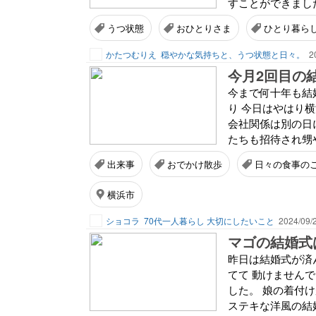
すことができました
うつ状態
おひとりさま
ひとり暮ら
かたつむりえ
穏やかな気持ちと、うつ状態と日々。
2
今月2回目の
今まで何十年も結
り 今日はやはり
会社関係は別の日
たちも招待され甥や
出来事
おでかけ散歩
日々の食事の
横浜市
ショコラ
70代一人暮らし 大切にしたいこと
2024/09/
マゴの結婚式
昨日は結婚式が済
てて 動けません
した。 娘の着付け
ステキな洋風の結婚