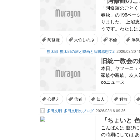
「阿修羅のご
「阿修羅のごとく
春秋」の196ペ
りました。 上沼恵
うです。わたしは大
阿修羅
大竹しのぶ
不倫
浮気
熊太郎
熊太郎の旅と映画と読書感想文2
2026/03/20 1
本日、ヤフーニュ
家族や親族、友人知
ooニュース
心構え
信者
知人
解散
多田文明
多田文明のブログ
2026/03/16 09:36
『ちょいと 色
こんばんは 遊びに来て
の時期にしては あ