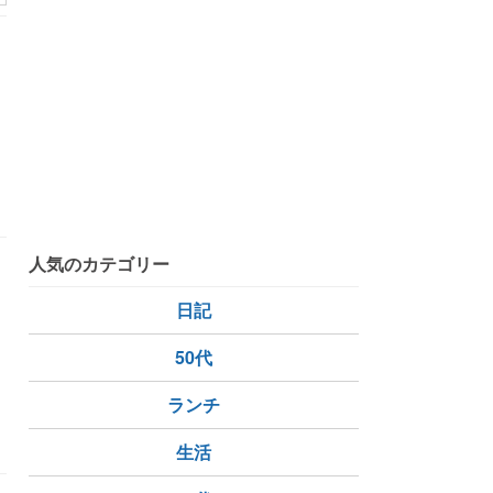
かな朝
人気のカテゴリー
も
日記
50代
ランチ
生活