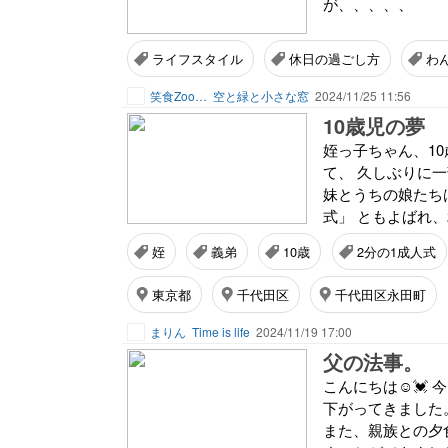
が、、、、、
ライフスタイル
休日の過ごし方
わ
笑食Zoo…
空と緑と小さな窓
2024/11/25 11:56
10歳児の夢
姪っ子ちゃん、10
て、 久しぶりに一
妹とうちの娘たち
式」 ともよばれ、
姪
義弟
10歳
2分の1成人式
東京都
千代田区
千代田区永田町
まりん
Time is life
2024/11/19 17:00
父の法事。
こんにちは☺️💓
下がってきました。
また、親族との夕