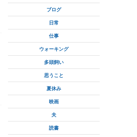
ブログ
夫
日常
仕事
ウォーキング
多頭飼い
思うこと
祈幸運
夏休み
代田区)
映画
夫
読書