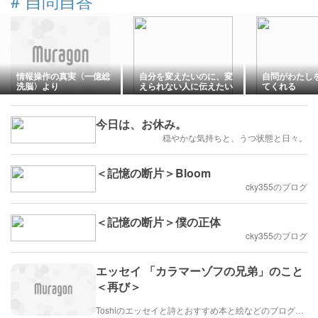
#
自問自答
情報操作の真実〈一億総
自分を変えたいのに、変
自問がわたし
洗脳〉より
えられない人に伝えたい
てくれる
こと
今日は、お休み。
穏やかな気持ちと、うつ状態と日々。
＜記憶の断片＞Bloom
cky355のブログ
＜記憶の断片＞僕の正体
cky355のブログ
エッセイ 「カラマーゾフの兄弟」のこと
＜再び＞
Toshiのエッセイと詩とおすすめ本と絵などのブログ by車戸都志春