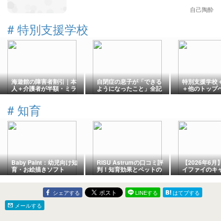
自己陶酔
#
特別支援学校
海遊館の障害者割引｜本
自閉症の息子が「できる
特別支援学校
人＋介護者が半額・ミラ
ようになったこと」全記
＋他のトップ
イロID対応【2026年最
録｜16年間の成長リスト
外生活する精
新】
【随時更新】
#
知育
Baby Paint：幼児向け知
RISU Astrumの口コミ評
【2026年6
育・お絵描きソフト
判！知育効果とペットの
イファイのキ
反応を理系パパが検証
ン・クーポン
ゼントコード
解説
シェアする
LINEする
はてブする
メールする