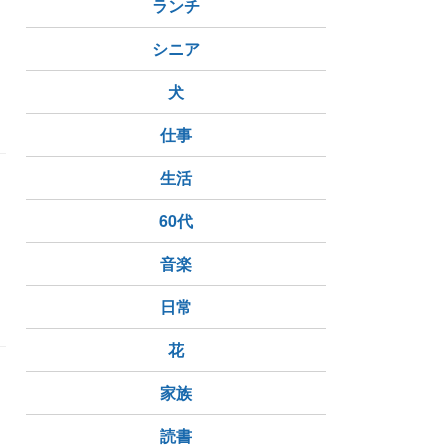
ランチ
、
シニア
犬
仕事
生活
60代
音楽
日常
花
家族
読書