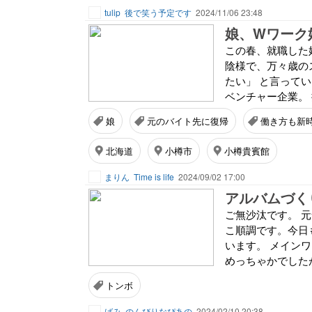
tulip
後で笑う予定です
2024/11/06 23:48
娘、Wワーク
この春、就職した
陰様で、万々歳の
たい」 と言って
ベンチャー企業。 
娘
元のバイト先に復帰
働き方も新
北海道
小樽市
小樽貴賓館
まりん
Time is life
2024/09/02 17:00
アルバムづく
ご無沙汰です。 
こ順調です。今日
います。 メイン
めっちゃかでしたが
トンボ
ばみ
のんびりなぴあの
2024/02/10 20:38