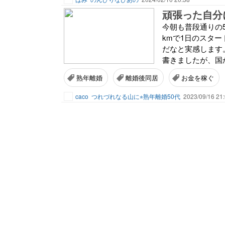
頑張った自分
今朝も普段通りの
kmで1日のスタ
だなと実感します
書きましたが、国か
熟年離婚
離婚後同居
お金を稼ぐ
caco
つれづれなる山に⭐︎熟年離婚50代
2023/09/16 21