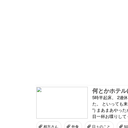
何とかホテル
5時半起床。 2連
た。 といっても来
*) まあまあやっ
目一杯お喋りしてく
相方さん
外食
日々のこと
5