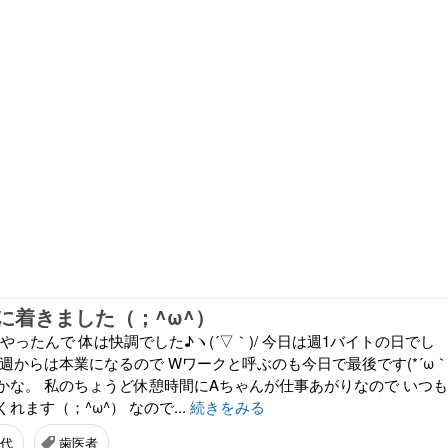
に着きました（；^ω^）
休やったんで 体は快調でした♪ヽ(´▽｀)/ 今日は週1バイトの日でし
週からは本業になるので Wワークと呼ぶのも今日で最後です(*´ω
たかな。 私のちょうど休憩時間にAちゃんが仕事あがりなので いつも
れます（；^ω^） なので...
続きをみる
0代
歯医者