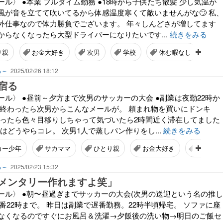
ル〉 ●本業 フルタイム勤務 ●18時から子供たち散髪 少し気温が
風が音を立てて吹いてるから体感温度寒くて敵いませんがな🙄 私
外仕事なので体力勝負でございます。 年々しんどさが増してます
からなくなったら大型ドライバーになりたいです...
続きをみる
り親
お金大好き
次男
学校
休む暇なし
る～
2025/02/26 18:12
宿る
ル〉 ●昼前～夕方まで次男のサッカーの大会 ●副業は夜勤22時か
事終わったら次男からこんなメールが。 頼まれ物を買いにドンキ
行ったら色々目移りしちゃって気づいたら2時間近く滞在してました
由はどうやらコレ。 次男1人で蒸しパン作りをし...
続きをみる
カー少年
サカママ
ひとり親
お金大好き
推し活
る～
2025/02/23 15:32
メンタリー作れますよ笑」
ール〉 ●朝〜昼過ぎまでサッカーの大会(次男の送迎という名の推し
遅番22時まで。 昨日は副業で遅番勤務。22時半頃帰宅。 ソファに座
なくなるのですぐにお風呂＆洗濯→夕飯後の洗い物→明日のご飯セ