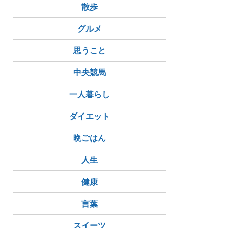
散歩
グルメ
思うこと
中央競馬
リスク分散
豪華絢爛
天上画
一人暮らし
ダイエット
晩ごはん
人生
て
健康
言葉
スイーツ