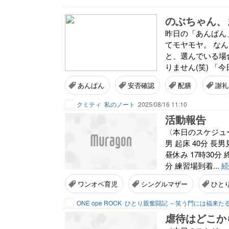
のぶちゃん、
昨日の「あんぱん
てモヤモヤ。 な
と、選んでいる場
りません(笑) 「
あんぱん
安否確認
配膳
謝礼
クミティ
私のノート
2025/08/16 11:10
活動報告
〈本日のスケジュール
男 起床 40分 長男
昼休み 17時30分
分 練習場到着...
続
ワンオペ育児
シングルマザー
ひと
ONE ope ROCK
ひとり親奮闘記 ～笑う門には福来た
虐待はどこか