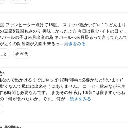
度 ファンヒーター点けて15度。 スリッパ温かい(*´ω｀*) どんより
飯の豆腐&韓国もみのり 美味しかったよ☆ 今日は週1バイトの日でし
のネパールの子は来月出産の為 ネパールへ来月帰るって言うてたんで
が近くの保育園が入園出来るっ...
続きをみる
こと
50代
か
性なので出かけるまでにやっぱり2時間半は必要かなと思います(^_
ガン動くなんて私には出来そうにありません。 コーヒー飲みながらネ
する時間も必要なんです。 まあその分 夜は10時には寝ますからね
トルの「何が食べたいか」です。 何が...
続きをみる
も影響か