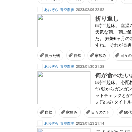
あおぞら
青空散歩
2023/02/06 22:52
折り返し
5時半起床。 室温7
天気な朝。 朝ご
た。 妊娠6ヶ月
すね。 それが長男
買った物
自炊
家飲み
日々の
あおぞら
青空散歩
2023/01/30 21:28
何が食べたい
5時半起床。 心配
^;) 朝からガン
ットチェックとか
ぇ(*≧ω≦) タイ
自炊
家飲み
日々のこと
50代
あおぞら
青空散歩
2023/01/23 21:14
こんなとこに