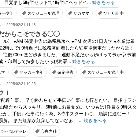
 目覚まし5時半セットで1時半にベッドイ...
続きをみる
カー少年
スケジュール管理
サカママ
ひとり親
る～
2025/02/21 11:48
だからこそできる◯◯
ル〉 ●AM 確定申告の為税務署へ ●PM 次男の1日入学 ●本業は希
22時まで) 9時過ぎに税務署到着したら駐車場満車だったから近く
往復700mほど歩きました。 運動不足だから歩けって事か🙄 事前
・印刷して持参したから税務署...
続きをみる
入学
サッカー少年
確定申告
スケジュール管理
る～
2025/02/21 10:25
ク！
今日は配達仕事。 早く終わらせて手伝い仕事にも行きたい。 目指せラン
沢山寝たからスッキリ、6時前にお目覚め。 いつもは1件目を9時スタ
たが、手伝い仕事に行く為、8時半スタートに。 順調に進むー！
所。 まだ紅葉が紅葉してないなぁ。 ...
続きをみる
パッパルデッレ
心療内科