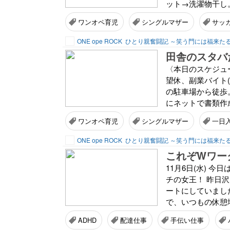
ット→洗濯物干し。
ワンオペ育児
シングルマザー
サッ
ONE ope ROCK
ひとり親奮闘記 ～笑う門には福来た
田舎のスタバ
〈本日のスケジュー
望休、副業バイト(
の駐車場から徒歩。
にネットで書類作成
ワンオペ育児
シングルマザー
一日
ONE ope ROCK
ひとり親奮闘記 ～笑う門には福来た
これぞWワー
11月6日(水) 
チの女王！ 昨日
ートにしていまし
で、いつもの休憩場
ADHD
配達仕事
手伝い仕事