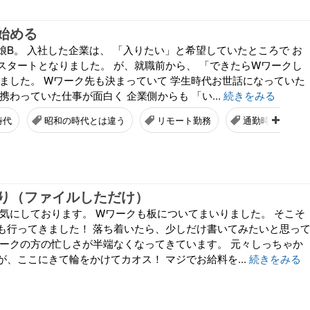
始める
娘B。 入社した企業は、 「入りたい」と希望していたところで お
スタートとなりました。 が、就職前から、 「できたらWワークし
いました。 Wワーク先も決まっていて 学生時代お世話になっていた
携わっていた仕事が面白く 企業側からも 「い...
続きをみる
時代
昭和の時代とは違う
リモート勤務
通勤時間ゼロ
り（ファイルしただけ）
元気にしております。 Wワークも板についてまいりました。 そこそ
も行ってきました！ 落ち着いたら、少しだけ書いてみたいと思っ
ワークの方の忙しさが半端なくなってきています。 元々しっちゃか
、ここにきて輪をかけてカオス！ マジでお給料を...
続きをみる