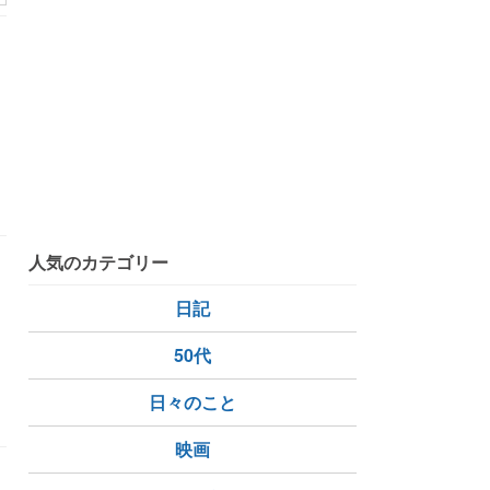
こ
人気のカテゴリー
日記
50代
ュール管理
睡眠不足
日々のこと
映画