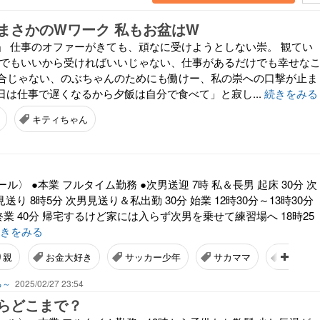
まさかのWワーク 私もお盆はW
」 仕事のオファーがきても、頑なに受けようとしない崇。 観てい
んでもいいから受ければいいじゃない、仕事があるだけでも幸せな
合じゃない、のぶちゃんのためにも働けー、私の崇への口撃が止ま
今日は仕事で遅くなるから夕飯は自分で食べて」と寂し...
続きをみる
キティちゃん
〉 ●本業 フルタイム勤務 ●次男送迎 7時 私＆長男 起床 30分 次
見送り 8時5分 次男見送り＆私出勤 30分 始業 12時30分～13時30分
 終業 40分 帰宅するけど家には入らず次男を乗せて練習場へ 18時25
きをみる
り親
お金大好き
サッカー少年
サカママ
スケジ
る～
2025/02/27 23:54
らどこまで？