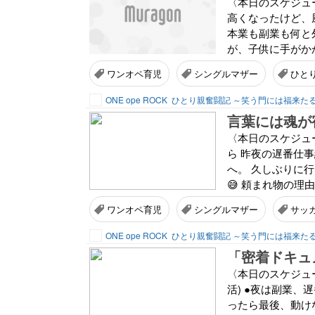
〈本日のスケジュー
高くなったけど、
本業も副業も何と
が、子供に手がか
ワンオペ育児
シングルマザー
ひと
ONE ope ROCK
ひとり親奮闘記 ～笑う門には福来た
言葉には魂が
〈本日のスケジュー
ら 昨夜の遅番仕
へ。 久しぶりに
😅 頼まれ物の理
ワンオペ育児
シングルマザー
サッ
ONE ope ROCK
ひとり親奮闘記 ～笑う門には福来た
「密着ドキュ
〈本日のスケジュ
活) ●夜は副業、
ったら最後、動け