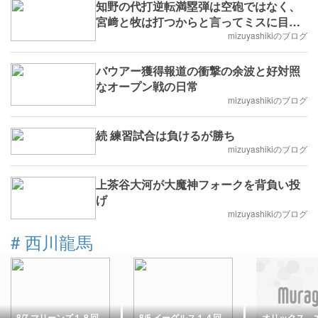
知野の代打逆転満塁弾は空砲ではなく、
宮﨑と牧は打つからと言ってミスに目を
つぶる訳にはいかない
mizuyashikiのブログ
バウアー獲得報道の衝撃の余波と好対照
なオープン戦の日常
mizuyashikiのブログ
続 練習試合は負けるが勝ち
mizuyashikiのブログ
上茶谷大河が大魔神フォークを背負い投
げ
mizuyashikiのブログ
#
西川龍馬
8/7 マリーンズ１８回
8/5 イーグルス１４回
オリックス 