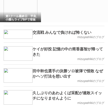
第1クール最終日 平良、
小園らライブBPで登板
交流戦 みんなで負ければ怖くない
mizuyashikiのブログ
ケイが好投 記憶の中の筒香嘉智が帰って
きた
mizuyashikiのブログ
田中幹也選手の決勝ソロ被弾で惜敗 なぜ
かヘソ打法を想い出す
mizuyashikiのブログ
久しぶりのあわよくば采配が連敗スイッ
チになりませんように
mizuyashikiのブログ