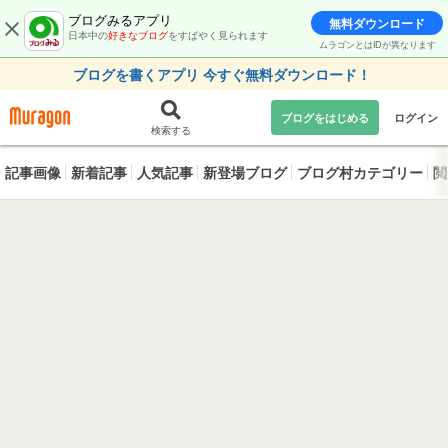
ブログみるアプリ
無料ダウンロード
日本中の
好きなブログ
をすばやく見られます
ムラゴンとはIDが異なります
ブログを書くアプリ 今すぐ無料ダウンロード！
ブログをはじめる
ログイン
検索する
記事画像
新着記事
人気記事
新登場ブログ
ブログ村カテゴリー
閲