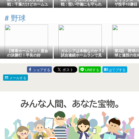
戦：千葉だけどホームユ
戦：堅い守備にも守られ
ザ投手10勝目
ニを身に纏えば気分は京
エスピノーザ１０勝目！
（2026.8.5
セラ
戦）
#
野球
【筒香ホームラン！度会
ガルシアは本物なのか？2
第3話 野球
の決勝打！平良の好
試合連続ホームランで見
球と遠投の生
投！】ベイスターズvsカ
えた“神助っ人”の可能性
較
ープ8/7
🔥
シェアする
LINEする
はてブする
メールする