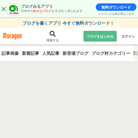
ブログみるアプリ
無料ダウンロード
日本中の
好きなブログ
をすばやく見られます
ムラゴンとはIDが異なります
ブログを書くアプリ 今すぐ無料ダウンロード！
ブログをはじめる
ログイン
検索する
記事画像
新着記事
人気記事
新登場ブログ
ブログ村カテゴリー
閲