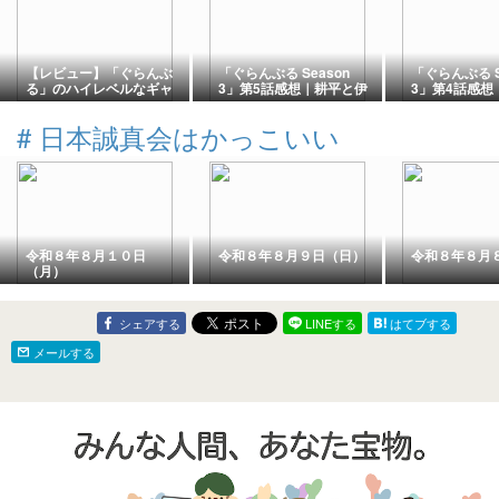
【レビュー】「ぐらんぶ
「ぐらんぶる Season
「ぐらんぶる S
る」のハイレベルなギャ
3」第5話感想｜耕平と伊
3」第4話感想
グは必見
織の掛け合いが面白すぎ
久々に登場！
る！パラオ編で恋模様も
幕で大喜利展
#
日本誠真会はかっこいい
動き出す？
ぎる
令和８年８月１０日
令和８年８月９日（日）
令和８年８月
（月）
シェアする
LINEする
はてブする
メールする