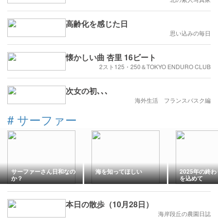
高齢化を感じた日
思い込みの毎日
懐かしい曲 杏里 16ビート
2スト125・250＆TOKYO ENDURO CLUB
次女の初､､､
海外生活 フランスバスク編
#
サーファー
サーファーさん日和なの
海を知ってほしい
2025年の終
か？
を込めて
本日の散歩（10月28日）
海岸段丘の農園日誌