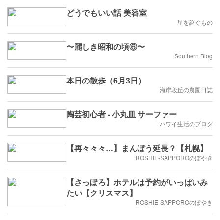
どうでもいい話 美容室
星を継ぐもの
〜麗しき昭和の頃⑥〜
Southern Blog
本日の散歩（6月3日）
海岸段丘の農園日誌
陶芸初心者 - 小丸皿 サーファー
ハワイ生活のブログ
【再々々々…】まんぼう延長？【札幌】
ROSHIE-SAPPOROのぼやき
【さっぽろ】ホテルは予約がいっぱいみ
たい【クリスマス】
ROSHIE-SAPPOROのぼやき