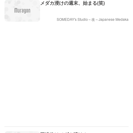
メダカ浸けの週末、始まる(笑)
SOMEDAY's Studio～改～Japanese Medaka