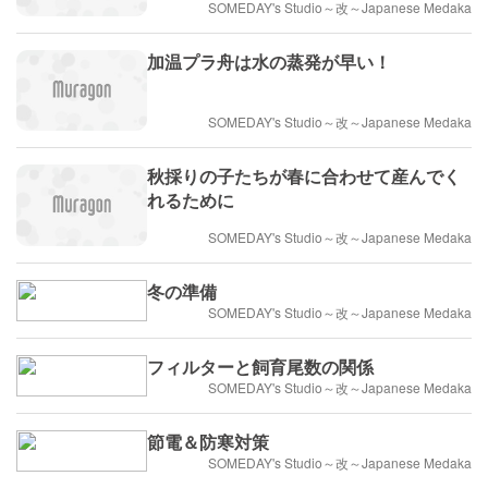
SOMEDAY's Studio～改～Japanese Medaka
加温プラ舟は水の蒸発が早い！
SOMEDAY's Studio～改～Japanese Medaka
秋採りの子たちが春に合わせて産んでく
れるために
SOMEDAY's Studio～改～Japanese Medaka
冬の準備
SOMEDAY's Studio～改～Japanese Medaka
フィルターと飼育尾数の関係
SOMEDAY's Studio～改～Japanese Medaka
節電＆防寒対策
SOMEDAY's Studio～改～Japanese Medaka