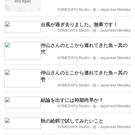
SOMEDAY's Studio～改～Japanese Medaka
台風が過ぎ去りました。無事です！
SOMEDAY's Studio～改～Japanese Medaka
仲山さんのとこから連れてきた魚～其の
弐
SOMEDAY's Studio～改～Japanese Medaka
仲山さんのとこから連れてきた魚～其の
壱
SOMEDAY's Studio～改～Japanese Medaka
結論を出すには時期尚早か？
SOMEDAY's Studio～改～Japanese Medaka
秋の給餌で試してみたいこと
SOMEDAY's Studio～改～Japanese Medaka