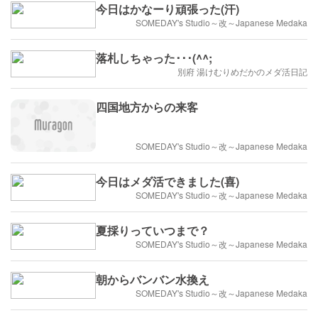
今日はかなーり頑張った(汗)
SOMEDAY's Studio～改～Japanese Medaka
落札しちゃった･･･(^^;
別府 湯けむりめだかのメダ活日記
四国地方からの来客
SOMEDAY's Studio～改～Japanese Medaka
今日はメダ活できました(喜)
SOMEDAY's Studio～改～Japanese Medaka
夏採りっていつまで？
SOMEDAY's Studio～改～Japanese Medaka
朝からバンバン水換え
SOMEDAY's Studio～改～Japanese Medaka