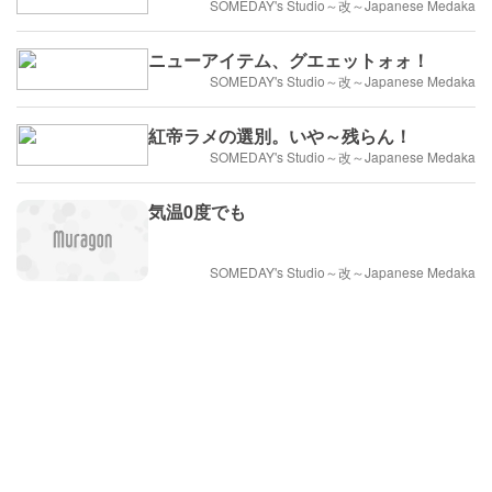
SOMEDAY's Studio～改～Japanese Medaka
ニューアイテム、グエェットォォ！
SOMEDAY's Studio～改～Japanese Medaka
紅帝ラメの選別。いや～残らん！
SOMEDAY's Studio～改～Japanese Medaka
気温0度でも
SOMEDAY's Studio～改～Japanese Medaka