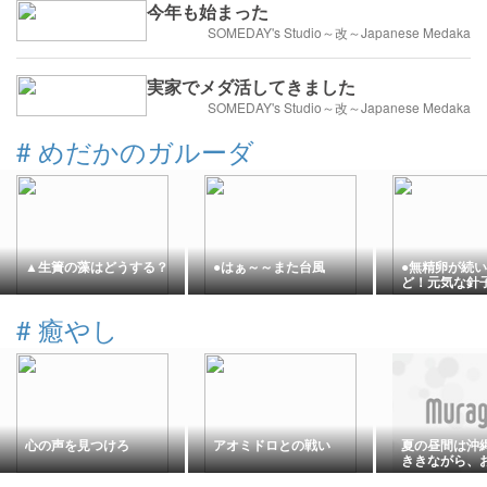
今年も始まった
SOMEDAY's Studio～改～Japanese Medaka
実家でメダ活してきました
SOMEDAY's Studio～改～Japanese Medaka
#
めだかのガルーダ
▲生簀の藻はどうする？
●はぁ～～また台風
●無精卵が続
ど！元気な針
#
癒やし
心の声を見つけろ
アオミドロとの戦い
夏の昼間は沖
ききながら、
高です。