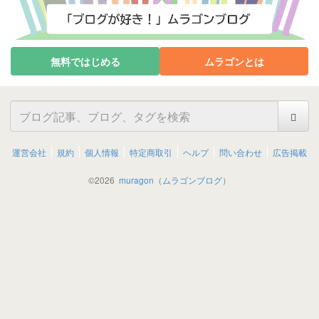
無料ではじめる
ムラゴンとは
運営会社
規約
個人情報
特定商取引
ヘルプ
問い合わせ
広告掲載
©
2026
muragon（ムラゴンブログ）