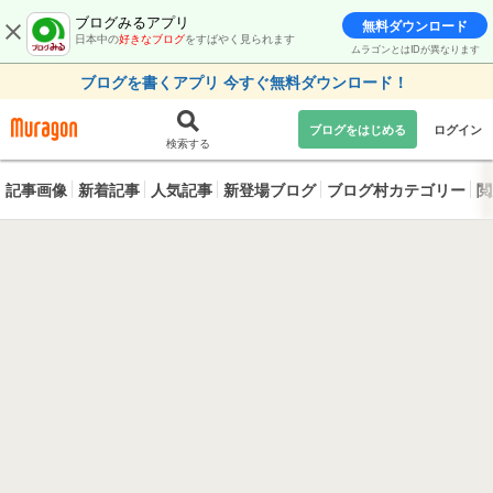
ブログみるアプリ
無料ダウンロード
日本中の
好きなブログ
をすばやく見られます
ムラゴンとはIDが異なります
ブログを書くアプリ 今すぐ無料ダウンロード！
ブログをはじめる
ログイン
検索する
記事画像
新着記事
人気記事
新登場ブログ
ブログ村カテゴリー
閲