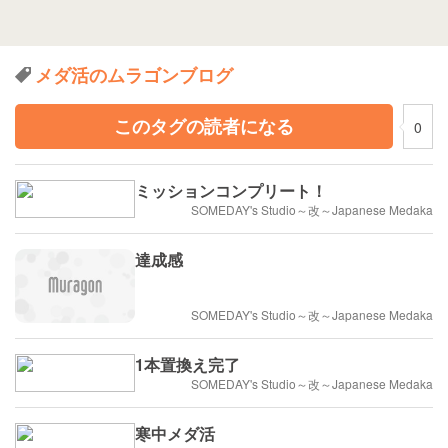
メダ活のムラゴンブログ
このタグの読者になる
0
ミッションコンプリート！
SOMEDAY's Studio～改～Japanese Medaka
達成感
SOMEDAY's Studio～改～Japanese Medaka
1本置換え完了
SOMEDAY's Studio～改～Japanese Medaka
寒中メダ活