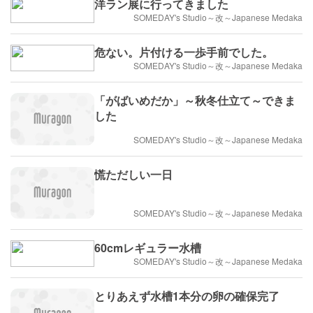
洋ラン展に行ってきました
SOMEDAY's Studio～改～Japanese Medaka
危ない。片付ける一歩手前でした。
SOMEDAY's Studio～改～Japanese Medaka
「がばいめだか」～秋冬仕立て～できま
した
SOMEDAY's Studio～改～Japanese Medaka
慌ただしい一日
SOMEDAY's Studio～改～Japanese Medaka
60cmレギュラー水槽
SOMEDAY's Studio～改～Japanese Medaka
とりあえず水槽1本分の卵の確保完了