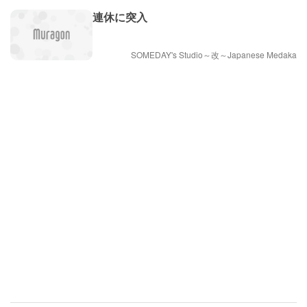
連休に突入
SOMEDAY's Studio～改～Japanese Medaka